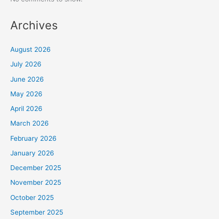
Archives
August 2026
July 2026
June 2026
May 2026
April 2026
March 2026
February 2026
January 2026
December 2025
November 2025
October 2025
September 2025