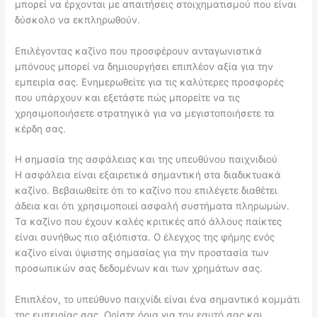
μπορεί να έρχονται με απαιτήσεις στοιχηματισμού που είναι
δύσκολο να εκπληρωθούν.
Επιλέγοντας καζίνο που προσφέρουν ανταγωνιστικά
μπόνους μπορεί να δημιουργήσει επιπλέον αξία για την
εμπειρία σας. Ενημερωθείτε για τις καλύτερες προσφορές
που υπάρχουν και εξετάστε πώς μπορείτε να τις
χρησιμοποιήσετε στρατηγικά για να μεγιστοποιήσετε τα
κέρδη σας.
Η σημασία της ασφάλειας και της υπευθύνου παιχνιδιού
Η ασφάλεια είναι εξαιρετικά σημαντική στα διαδικτυακά
καζίνο. Βεβαιωθείτε ότι το καζίνο που επιλέγετε διαθέτει
άδεια και ότι χρησιμοποιεί ασφαλή συστήματα πληρωμών.
Τα καζίνο που έχουν καλές κριτικές από άλλους παίκτες
είναι συνήθως πιο αξιόπιστα. Ο έλεγχος της φήμης ενός
καζίνο είναι ύψιστης σημασίας για την προστασία των
προσωπικών σας δεδομένων και των χρημάτων σας.
Επιπλέον, το υπεύθυνο παιχνίδι είναι ένα σημαντικό κομμάτι
της εμπειρίας σας. Ορίστε όρια για τον εαυτό σας και