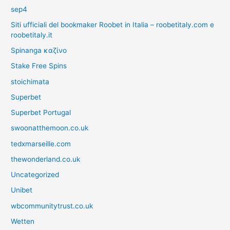
sep4
Siti ufficiali del bookmaker Roobet in Italia – roobetitaly.com e
roobetitaly.it
Spinanga καζίνο
Stake Free Spins
stoichimata
Superbet
Superbet Portugal
swoonatthemoon.co.uk
tedxmarseille.com
thewonderland.co.uk
Uncategorized
Unibet
wbcommunitytrust.co.uk
Wetten