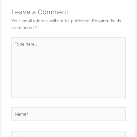
Leave a Comment
Your email address will not be published.
Required fields
are marked
*
Type
here..
Name*
Email*