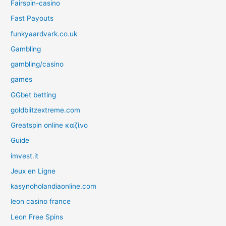
Fairspin-casino
Fast Payouts
funkyaardvark.co.uk
Gambling
gambling/casino
games
GGbet betting
goldblitzextreme.com
Greatspin online καζίνο
Guide
imvest.it
Jeux en Ligne
kasynoholandiaonline.com
leon casino france
Leon Free Spins