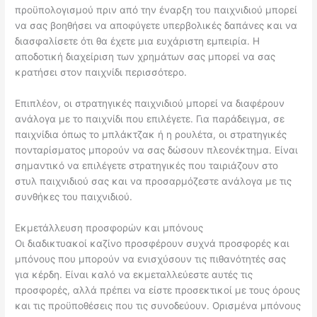
προϋπολογισμού πριν από την έναρξη του παιχνιδιού μπορεί
να σας βοηθήσει να αποφύγετε υπερβολικές δαπάνες και να
διασφαλίσετε ότι θα έχετε μια ευχάριστη εμπειρία. Η
αποδοτική διαχείριση των χρημάτων σας μπορεί να σας
κρατήσει στον παιχνίδι περισσότερο.
Επιπλέον, οι στρατηγικές παιχνιδιού μπορεί να διαφέρουν
ανάλογα με το παιχνίδι που επιλέγετε. Για παράδειγμα, σε
παιχνίδια όπως το μπλάκτζακ ή η ρουλέτα, οι στρατηγικές
πονταρίσματος μπορούν να σας δώσουν πλεονέκτημα. Είναι
σημαντικό να επιλέγετε στρατηγικές που ταιριάζουν στο
στυλ παιχνιδιού σας και να προσαρμόζεστε ανάλογα με τις
συνθήκες του παιχνιδιού.
Εκμετάλλευση προσφορών και μπόνους
Οι διαδικτυακοί καζίνο προσφέρουν συχνά προσφορές και
μπόνους που μπορούν να ενισχύσουν τις πιθανότητές σας
για κέρδη. Είναι καλό να εκμεταλλεύεστε αυτές τις
προσφορές, αλλά πρέπει να είστε προσεκτικοί με τους όρους
και τις προϋποθέσεις που τις συνοδεύουν. Ορισμένα μπόνους