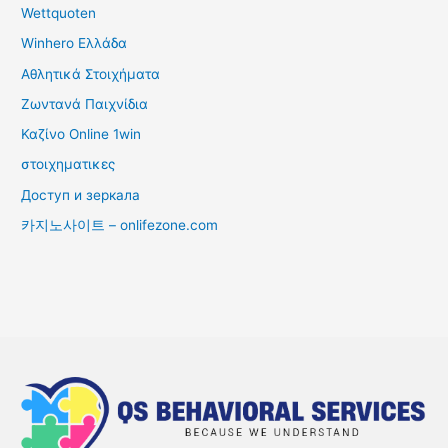
Wettquoten
Winhero Ελλάδα
Αθλητικά Στοιχήματα
Ζωντανά Παιχνίδια
Καζίνο Online 1win
στοιχηματικες
Доступ и зеркала
카지노사이트 – onlifezone.com