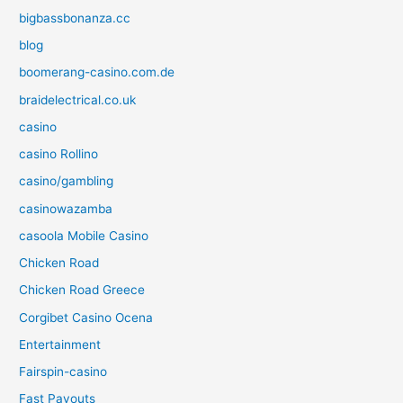
bigbassbonanza.cc
blog
boomerang-casino.com.de
braidelectrical.co.uk
casino
casino Rollino
casino/gambling
casinowazamba
casoola Mobile Casino
Chicken Road
Chicken Road Greece
Corgibet Casino Ocena
Entertainment
Fairspin-casino
Fast Payouts