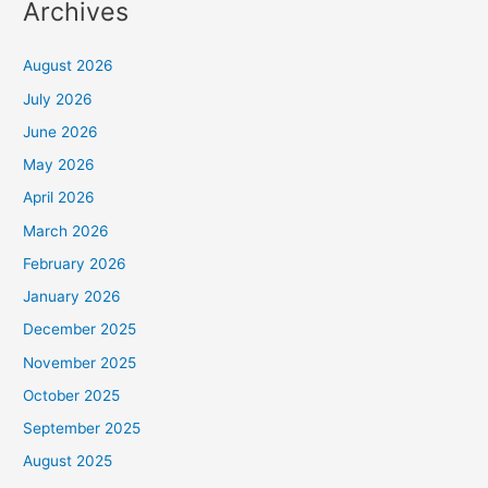
Archives
August 2026
July 2026
June 2026
May 2026
April 2026
March 2026
February 2026
January 2026
December 2025
November 2025
October 2025
September 2025
August 2025