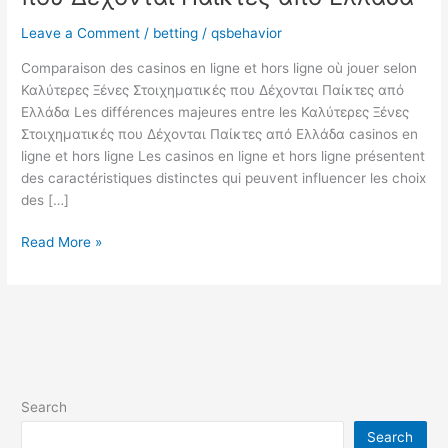
et
Leave a Comment
/
betting
/
qsbehavior
hors
ligne
Comparaison des casinos en ligne et hors ligne où jouer selon
où
Καλύτερες Ξένες Στοιχηματικές που Δέχονται Παίκτες από
jouer
Ελλάδα Les différences majeures entre les Καλύτερες Ξένες
selon
Στοιχηματικές που Δέχονται Παίκτες από Ελλάδα casinos en
Καλύτερες
ligne et hors ligne Les casinos en ligne et hors ligne présentent
Ξένες
des caractéristiques distinctes qui peuvent influencer les choix
Στοιχηματικές
des […]
που
Δέχονται
Read More »
Παίκτες
από
Ελλάδα
Search
Search