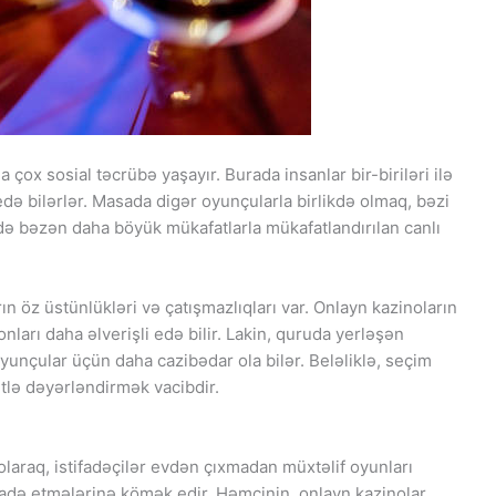
çox sosial təcrübə yaşayır. Burada insanlar bir-biriləri ilə
edə bilərlər. Masada digər oyunçularla birlikdə olmaq, bəzi
 də bəzən daha böyük mükafatlarla mükafatlandırılan canlı
 öz üstünlükləri və çatışmazlıqları var. Onlayn kazinoların
ları daha əlverişli edə bilir. Lakin, quruda yerləşən
oyunçular üçün daha cazibədar ola bilər. Beləliklə, seçim
ətlə dəyərləndirmək vacibdir.
 olaraq, istifadəçilər evdən çıxmadan müxtəlif oyunları
tifadə etmələrinə kömək edir. Həmçinin, onlayn kazinolar