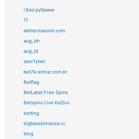
! Без рубрики
11
ateliermasomi.com
aug_bh
aug_bt
azer1xbet
bet7k-entrar.com.br
Betflag
BetLabel Free Spins
Betspino Live Καζίνο
betting
bigbassbonanza.cc
blog