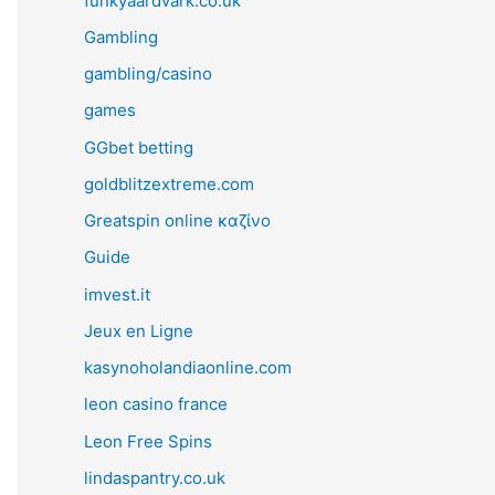
funkyaardvark.co.uk
Gambling
gambling/casino
games
GGbet betting
goldblitzextreme.com
Greatspin online καζίνο
Guide
imvest.it
Jeux en Ligne
kasynoholandiaonline.com
leon casino france
Leon Free Spins
lindaspantry.co.uk