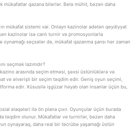
ük mükafatlar qazana bilərlər. Belə mühit, bəzən daha
n mükafat sistemi var. Onlayn kazinolar adətən qeydiyyat
ən kazinolar isə canlı turnir və promosyonlarla
tdə oynamağı seçsələr də, mükafat qazanma şansı hər zaman
ını seçmək lazımdır?
kazino arasında seçim etməsi, şəxsi üstünlüklərə və
ahat və əlverişli bir seçim təqdim edir. Geniş oyun seçimi,
atforma edir. Xüsusilə işgüzar həyatı olan insanlar üçün bu,
osial əlaqələri ilə ön plana çıxır. Oyunçular üçün burada
 təqdim olunur. Mükafatlar və turnirlər, bəzən daha
ə oyun oynayaraq, daha real bir təcrübə yaşamağı üstün