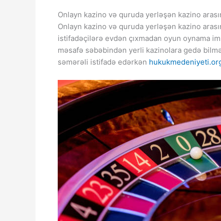
Onlayn kazino və quruda yerləşən kazino arası
Onlayn kazino və quruda yerləşən kazino arasın
istifadəçilərə evdən çıxmadan oyun oynama imkan
məsafə səbəbindən yerli kazinolara gedə bilməyə
səmərəli istifadə edərkən
hukukmedeniyeti.or