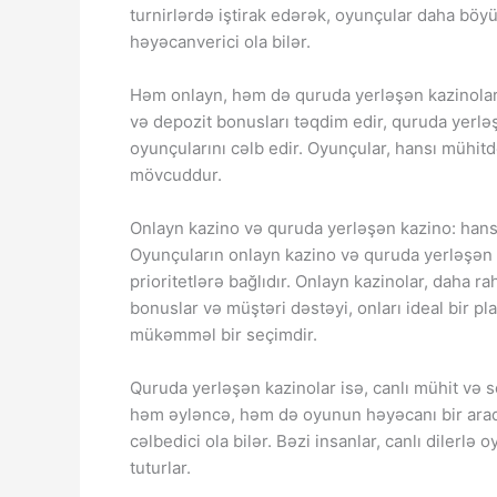
turnirlərdə iştirak edərək, oyunçular daha böy
həyəcanverici ola bilər.
Həm onlayn, həm də quruda yerləşən kazinoları
və depozit bonusları təqdim edir, quruda yerləş
oyunçularını cəlb edir. Oyunçular, hansı mühi
mövcuddur.
Onlayn kazino və quruda yerləşən kazino: hans
Oyunçuların onlayn kazino və quruda yerləşən 
prioritetlərə bağlıdır. Onlayn kazinolar, daha r
bonuslar və müştəri dəstəyi, onları ideal bir pl
mükəmməl bir seçimdir.
Quruda yerləşən kazinolar isə, canlı mühit və s
həm əyləncə, həm də oyunun həyəcanı bir arada
cəlbedici ola bilər. Bəzi insanlar, canlı dilerl
tuturlar.