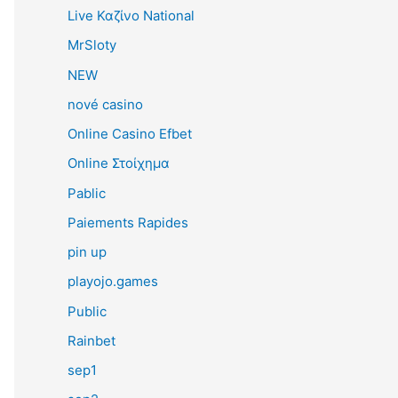
Live Καζίνο National
MrSloty
NEW
nové casino
Online Casino Efbet
Online Στοίχημα
Pablic
Paiements Rapides
pin up
playojo.games
Public
Rainbet
sep1