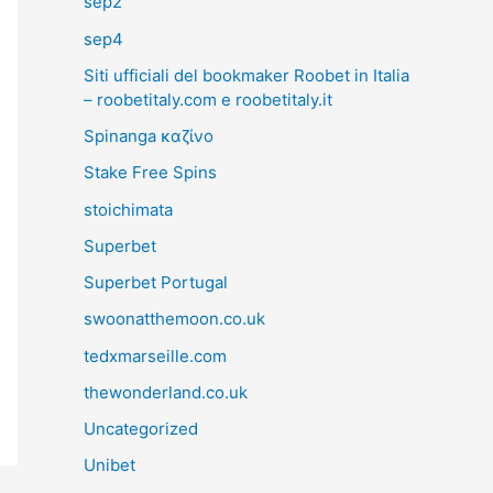
sep2
sep4
Siti ufficiali del bookmaker Roobet in Italia
– roobetitaly.com e roobetitaly.it
Spinanga καζίνο
Stake Free Spins
stoichimata
Superbet
Superbet Portugal
swoonatthemoon.co.uk
tedxmarseille.com
thewonderland.co.uk
Uncategorized
Unibet