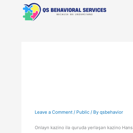
Skip
to
content
Onlayn kazino 
yerləşən kazi
daha yaxşıdır
Leave a Comment
/
Public
/ By
qsbehavior
Onlayn kazino ilə quruda yerləşən kazino Hans