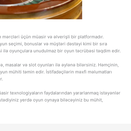
ərcləri üçün müasir və əlverişli bir platformadır.
oyun seçimi, bonuslar və müştəri dəstəyi kimi bir sıra
ysi ilə oyunçulara unudulmaz bir oyun təcrübəsi təqdim edir.
, masalar və slot oyunları ilə əylənə bilərsiniz. Həmçinin,
yun mühiti təmin edir. İstifadəçilərin məxfi məlumatları
r.
asir texnologiyaların faydalarından yararlanmaq istəyənlər
 istədiyiniz yerdə oyun oynaya biləcəyiniz bu mühit,