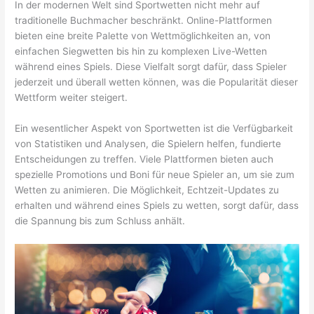
In der modernen Welt sind Sportwetten nicht mehr auf
traditionelle Buchmacher beschränkt. Online-Plattformen
bieten eine breite Palette von Wettmöglichkeiten an, von
einfachen Siegwetten bis hin zu komplexen Live-Wetten
während eines Spiels. Diese Vielfalt sorgt dafür, dass Spieler
jederzeit und überall wetten können, was die Popularität dieser
Wettform weiter steigert.
Ein wesentlicher Aspekt von Sportwetten ist die Verfügbarkeit
von Statistiken und Analysen, die Spielern helfen, fundierte
Entscheidungen zu treffen. Viele Plattformen bieten auch
spezielle Promotions und Boni für neue Spieler an, um sie zum
Wetten zu animieren. Die Möglichkeit, Echtzeit-Updates zu
erhalten und während eines Spiels zu wetten, sorgt dafür, dass
die Spannung bis zum Schluss anhält.