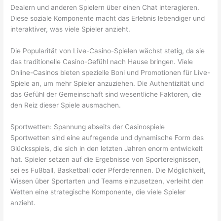
Dealern und anderen Spielern über einen Chat interagieren.
Diese soziale Komponente macht das Erlebnis lebendiger und
interaktiver, was viele Spieler anzieht.
Die Popularität von Live-Casino-Spielen wächst stetig, da sie
das traditionelle Casino-Gefühl nach Hause bringen. Viele
Online-Casinos bieten spezielle Boni und Promotionen für Live-
Spiele an, um mehr Spieler anzuziehen. Die Authentizität und
das Gefühl der Gemeinschaft sind wesentliche Faktoren, die
den Reiz dieser Spiele ausmachen.
Sportwetten: Spannung abseits der Casinospiele
Sportwetten sind eine aufregende und dynamische Form des
Glücksspiels, die sich in den letzten Jahren enorm entwickelt
hat. Spieler setzen auf die Ergebnisse von Sportereignissen,
sei es Fußball, Basketball oder Pferderennen. Die Möglichkeit,
Wissen über Sportarten und Teams einzusetzen, verleiht den
Wetten eine strategische Komponente, die viele Spieler
anzieht.