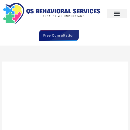
Skip
to
content
Free Consultation
Beliebte Spiele im
Glücksspiel Eine
Erklärung der
fünf häufigsten