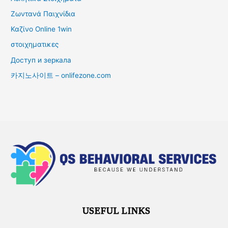
Ζωντανά Παιχνίδια
Καζίνο Online 1win
στοιχηματικες
Доступ и зеркала
카지노사이트 – onlifezone.com
USEFUL LINKS