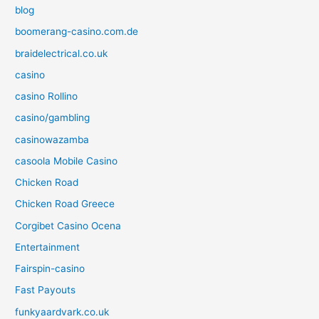
blog
boomerang-casino.com.de
braidelectrical.co.uk
casino
casino Rollino
casino/gambling
casinowazamba
casoola Mobile Casino
Chicken Road
Chicken Road Greece
Corgibet Casino Ocena
Entertainment
Fairspin-casino
Fast Payouts
funkyaardvark.co.uk