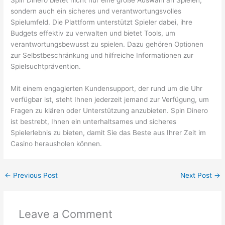
sondern auch ein sicheres und verantwortungsvolles
Spielumfeld. Die Plattform unterstützt Spieler dabei, ihre
Budgets effektiv zu verwalten und bietet Tools, um
verantwortungsbewusst zu spielen. Dazu gehören Optionen
zur Selbstbeschränkung und hilfreiche Informationen zur
Spielsuchtprävention.
Mit einem engagierten Kundensupport, der rund um die Uhr
verfügbar ist, steht Ihnen jederzeit jemand zur Verfügung, um
Fragen zu klären oder Unterstützung anzubieten. Spin Dinero
ist bestrebt, Ihnen ein unterhaltsames und sicheres
Spielerlebnis zu bieten, damit Sie das Beste aus Ihrer Zeit im
Casino herausholen können.
←
Previous Post
Next Post
→
Leave a Comment