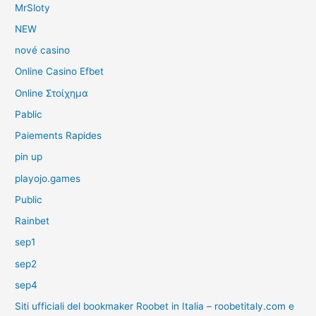
MrSloty
NEW
nové casino
Online Casino Efbet
Online Στοίχημα
Pablic
Paiements Rapides
pin up
playojo.games
Public
Rainbet
sep1
sep2
sep4
Siti ufficiali del bookmaker Roobet in Italia – roobetitaly.com e