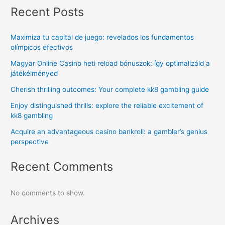
Recent Posts
Maximiza tu capital de juego: revelados los fundamentos
olímpicos efectivos
Magyar Online Casino heti reload bónuszok: így optimalizáld a
játékélményed
Cherish thrilling outcomes: Your complete kk8 gambling guide
Enjoy distinguished thrills: explore the reliable excitement of
kk8 gambling
Acquire an advantageous casino bankroll: a gambler’s genius
perspective
Recent Comments
No comments to show.
Archives