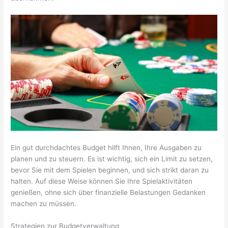
Ein gut durchdachtes Budget hilft Ihnen, Ihre Ausgaben zu
planen und zu steuern. Es ist wichtig, sich ein Limit zu setzen,
bevor Sie mit dem Spielen beginnen, und sich strikt daran zu
halten. Auf diese Weise können Sie Ihre Spielaktivitäten
genießen, ohne sich über finanzielle Belastungen Gedanken
machen zu müssen.
Strategien zur Budgetverwaltung