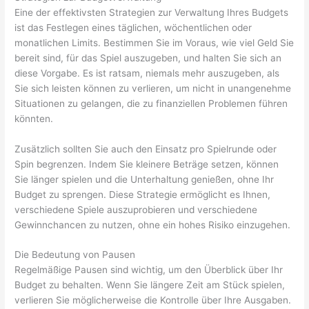
Eine der effektivsten Strategien zur Verwaltung Ihres Budgets
ist das Festlegen eines täglichen, wöchentlichen oder
monatlichen Limits. Bestimmen Sie im Voraus, wie viel Geld Sie
bereit sind, für das Spiel auszugeben, und halten Sie sich an
diese Vorgabe. Es ist ratsam, niemals mehr auszugeben, als
Sie sich leisten können zu verlieren, um nicht in unangenehme
Situationen zu gelangen, die zu finanziellen Problemen führen
könnten.
Zusätzlich sollten Sie auch den Einsatz pro Spielrunde oder
Spin begrenzen. Indem Sie kleinere Beträge setzen, können
Sie länger spielen und die Unterhaltung genießen, ohne Ihr
Budget zu sprengen. Diese Strategie ermöglicht es Ihnen,
verschiedene Spiele auszuprobieren und verschiedene
Gewinnchancen zu nutzen, ohne ein hohes Risiko einzugehen.
Die Bedeutung von Pausen
Regelmäßige Pausen sind wichtig, um den Überblick über Ihr
Budget zu behalten. Wenn Sie längere Zeit am Stück spielen,
verlieren Sie möglicherweise die Kontrolle über Ihre Ausgaben.