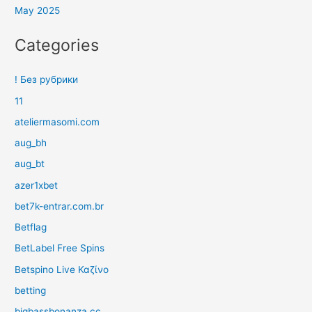
May 2025
Categories
! Без рубрики
11
ateliermasomi.com
aug_bh
aug_bt
azer1xbet
bet7k-entrar.com.br
Betflag
BetLabel Free Spins
Betspino Live Καζίνο
betting
bigbassbonanza.cc