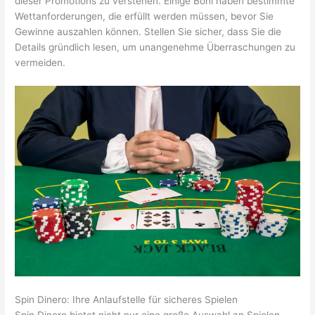
dieser Promotions zu verstehen. Einige Boni haben bestimmte
Wettanforderungen, die erfüllt werden müssen, bevor Sie
Gewinne auszahlen können. Stellen Sie sicher, dass Sie die
Details gründlich lesen, um unangenehme Überraschungen zu
vermeiden.
Spin Dinero: Ihre Anlaufstelle für sicheres Spielen
Spin Dinero bietet nicht nur eine große Auswahl an Spielen,