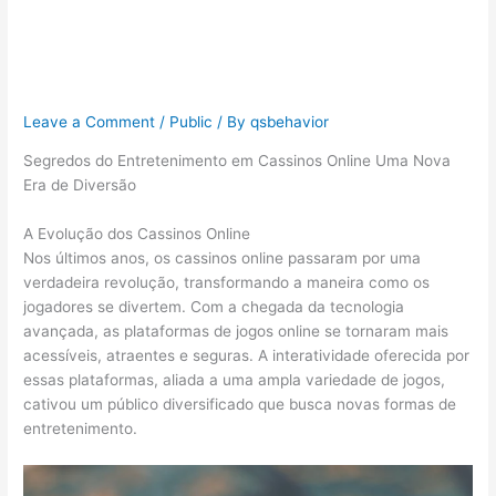
Online Uma Nova
Era de Diversão
Leave a Comment
/
Public
/ By
qsbehavior
Segredos do Entretenimento em Cassinos Online Uma Nova
Era de Diversão
A Evolução dos Cassinos Online
Nos últimos anos, os cassinos online passaram por uma
verdadeira revolução, transformando a maneira como os
jogadores se divertem. Com a chegada da tecnologia
avançada, as plataformas de jogos online se tornaram mais
acessíveis, atraentes e seguras. A interatividade oferecida por
essas plataformas, aliada a uma ampla variedade de jogos,
cativou um público diversificado que busca novas formas de
entretenimento.