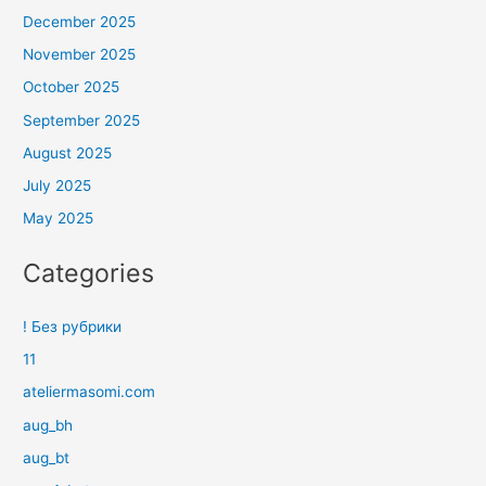
December 2025
November 2025
October 2025
September 2025
August 2025
July 2025
May 2025
Categories
! Без рубрики
11
ateliermasomi.com
aug_bh
aug_bt