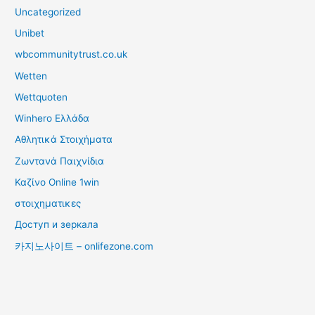
Uncategorized
Unibet
wbcommunitytrust.co.uk
Wetten
Wettquoten
Winhero Ελλάδα
Αθλητικά Στοιχήματα
Ζωντανά Παιχνίδια
Καζίνο Online 1win
στοιχηματικες
Доступ и зеркала
카지노사이트 – onlifezone.com