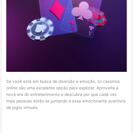
Se você está em busca de diversão e emoção, os cassinos
online são uma excelente opção para explorar. Aproveite a
nova era do entretenimento e descubra por que cada vez
mais pessoas estão se juntando a essa emocionante aventura
de jogos virtuais.