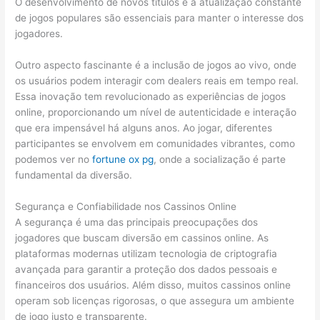
O desenvolvimento de novos títulos e a atualização constante
de jogos populares são essenciais para manter o interesse dos
jogadores.
Outro aspecto fascinante é a inclusão de jogos ao vivo, onde
os usuários podem interagir com dealers reais em tempo real.
Essa inovação tem revolucionado as experiências de jogos
online, proporcionando um nível de autenticidade e interação
que era impensável há alguns anos. Ao jogar, diferentes
participantes se envolvem em comunidades vibrantes, como
podemos ver no
fortune ox pg
, onde a socialização é parte
fundamental da diversão.
Segurança e Confiabilidade nos Cassinos Online
A segurança é uma das principais preocupações dos
jogadores que buscam diversão em cassinos online. As
plataformas modernas utilizam tecnologia de criptografia
avançada para garantir a proteção dos dados pessoais e
financeiros dos usuários. Além disso, muitos cassinos online
operam sob licenças rigorosas, o que assegura um ambiente
de jogo justo e transparente.