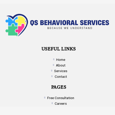
USEFUL LINKS
Home
About
Services
Contact
PAGES
Free Consultation
Careers