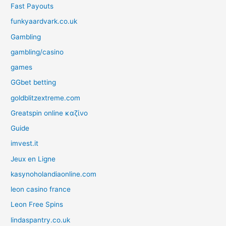
Fast Payouts
funkyaardvark.co.uk
Gambling
gambling/casino
games
GGbet betting
goldblitzextreme.com
Greatspin online καζίνο
Guide
imvest.it
Jeux en Ligne
kasynoholandiaonline.com
leon casino france
Leon Free Spins
lindaspantry.co.uk