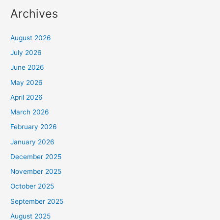
Archives
August 2026
July 2026
June 2026
May 2026
April 2026
March 2026
February 2026
January 2026
December 2025
November 2025
October 2025
September 2025
August 2025