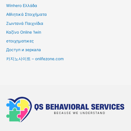
Winhero Ελλάδα
Αθλητικά Στοιχήματα
Ζωντανά Παιχνίδια
Καζίνο Online 1win
στοιχηματικες
Доступ и зеркала
카지노사이트 – onlifezone.com