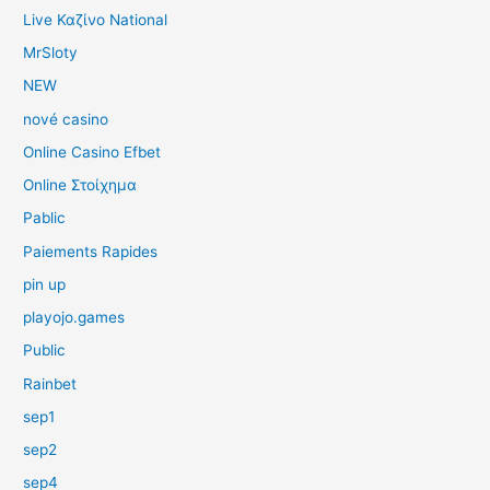
Live Καζίνο National
MrSloty
NEW
nové casino
Online Casino Efbet
Online Στοίχημα
Pablic
Paiements Rapides
pin up
playojo.games
Public
Rainbet
sep1
sep2
sep4