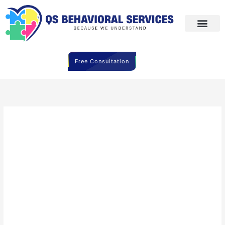
Skip
to
content
Free Consultation
Kompletní
přehled
hazardních her
Jak na to a na co