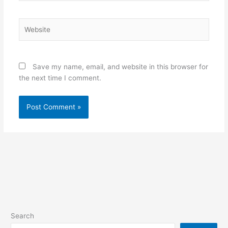
Website
Save my name, email, and website in this browser for
the next time I comment.
Search