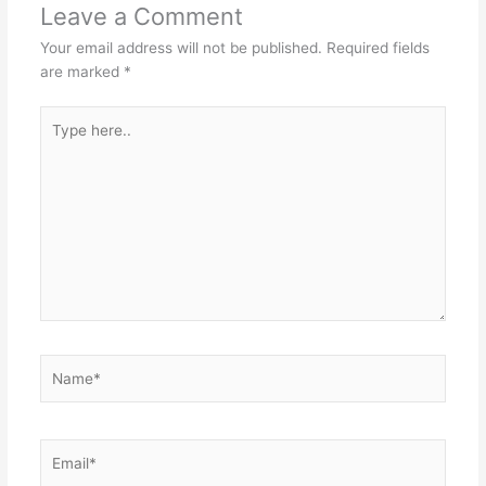
Leave a Comment
Your email address will not be published.
Required fields
are marked
*
Type
here..
Name*
Email*