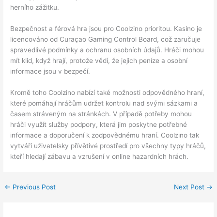
herního zážitku.
Bezpečnost a férová hra jsou pro Coolzino prioritou. Kasino je
licencováno od Curaçao Gaming Control Board, což zaručuje
spravedlivé podmínky a ochranu osobních údajů. Hráči mohou
mít klid, když hrají, protože vědí, že jejich peníze a osobní
informace jsou v bezpečí.
Kromě toho Coolzino nabízí také možnosti odpovědného hraní,
které pomáhají hráčům udržet kontrolu nad svými sázkami a
časem stráveným na stránkách. V případě potřeby mohou
hráči využít služby podpory, která jim poskytne potřebné
informace a doporučení k zodpovědnému hraní. Coolzino tak
vytváří uživatelsky přívětivé prostředí pro všechny typy hráčů,
kteří hledají zábavu a vzrušení v online hazardních hrách.
←
Previous Post
Next Post
→