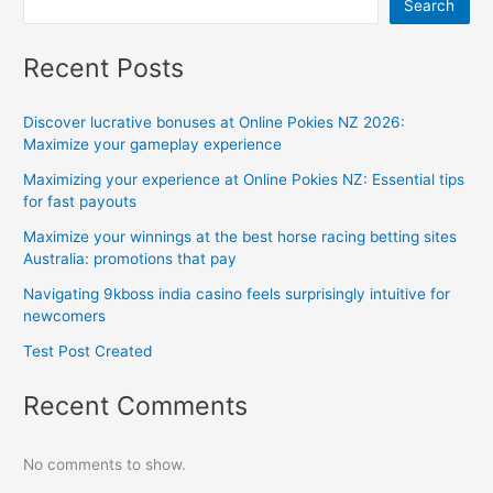
Search
Recent Posts
Discover lucrative bonuses at Online Pokies NZ 2026:
Maximize your gameplay experience
Maximizing your experience at Online Pokies NZ: Essential tips
for fast payouts
Maximize your winnings at the best horse racing betting sites
Australia: promotions that pay
Navigating 9kboss india casino feels surprisingly intuitive for
newcomers
Test Post Created
Recent Comments
No comments to show.