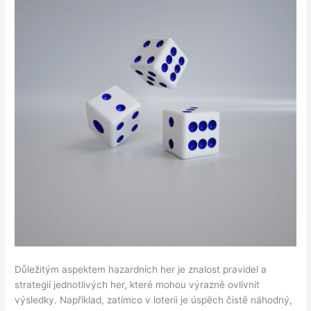
Důležitým aspektem hazardních her je znalost pravidel a
strategií jednotlivých her, které mohou výrazně ovlivnit
výsledky. Například, zatímco v loterii je úspěch čistě náhodný,