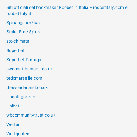
Siti ufficiali del bookmaker Roobet in Italia – roobetitaly.com e
roobetitaly.it
Spinanga καζίνο
Stake Free Spins
stoichimata
Superbet
Superbet Portugal
swoonatthemoon.co.uk
tedxmarseille.com
thewonderland.co.uk
Uncategorized
Unibet
wbcommunitytrust.co.uk
Wetten
Wettquoten