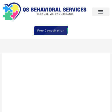
Skip
to
content
Free Consultation
Kazino mifləri
Həqiqət və yanlış
anlamalar
haqqında fakt