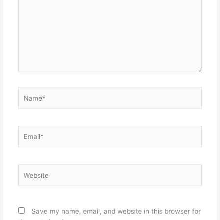
Name*
Email*
Website
Save my name, email, and website in this browser for