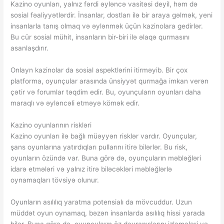
Kazino oyunları, yalnız fərdi əyləncə vasitəsi deyil, həm də
sosial fəaliyyətlərdir. İnsanlar, dostları ilə bir araya gəlmək, yeni
insanlarla tanış olmaq və əylənmək üçün kazinolara gedirlər.
Bu cür sosial mühit, insanların bir-biri ilə əlaqə qurmasını
asanlaşdırır.
Onlayn kazinolar da sosial aspektlərini itirməyib. Bir çox
platforma, oyunçular arasında ünsiyyət qurmağa imkan verən
çətir və forumlar təqdim edir. Bu, oyunçuların oyunları daha
maraqlı və əyləncəli etməyə kömək edir.
Kazino oyunlarının riskləri
Kazino oyunları ilə bağlı müəyyən risklər vardır. Oyunçular,
şans oyunlarına yatırdıqları pullarını itirə bilərlər. Bu risk,
oyunların özündə var. Buna görə də, oyunçuların məbləğləri
idarə etmələri və yalnız itirə biləcəkləri məbləğlərlə
oynamaqları tövsiyə olunur.
Oyunların asılılıq yaratma potensialı da mövcuddur. Uzun
müddət oyun oynamaq, bəzən insanlarda asılılıq hissi yarada