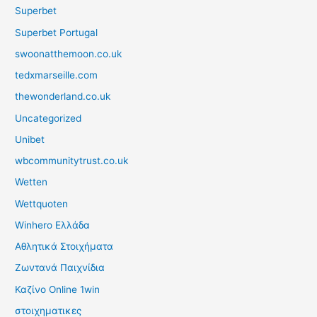
Superbet
Superbet Portugal
swoonatthemoon.co.uk
tedxmarseille.com
thewonderland.co.uk
Uncategorized
Unibet
wbcommunitytrust.co.uk
Wetten
Wettquoten
Winhero Ελλάδα
Αθλητικά Στοιχήματα
Ζωντανά Παιχνίδια
Καζίνο Online 1win
στοιχηματικες