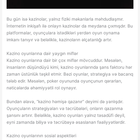
Bu gün isə kazinolar, yalnız fiziki məkanlarla məhdudlaşmır.
İnternetin inkişafı ilə onlayn kazinolar da meydana çıxmışdır. Bu
platformalar, oyunçulara istədikləri yerdən oyun oynama
imkanı tanıyır və beləliklə, kazinoların əlçatanlığı artır.
Kazino oyunlarına dair yaygın miflər
Kazino oyunlarına dair bir çox miflər mövcuddur. Məsələn,
insanların düşündüyü kimi, kazino oyunlarında şans faktoru hər
zaman üstünlük təşkil etmir. Bəzi oyunlar, strategiya və bacarıq
tələb edir. Məsələn, poker oyununda oyunçunun qərarları,
nəticələrdə əhəmiyyətli rol oynayır.
Bundan əlavə, “kazino həmişə qazanır” deyimi də yanlışdır.
Oyunçuların strategiyaları və təcrübələri, onların qazanma
şansını artırır. Beləliklə, kazino oyunları yalnız təsadüfi deyil,
eyni zamanda biliyə və təcrübəyə əsaslanan fəaliyyətlərdir.
Kazino oyunlarının sosial aspektləri