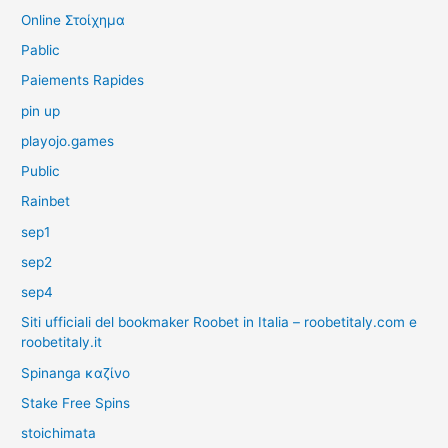
Online Στοίχημα
Pablic
Paiements Rapides
pin up
playojo.games
Public
Rainbet
sep1
sep2
sep4
Siti ufficiali del bookmaker Roobet in Italia – roobetitaly.com e
roobetitaly.it
Spinanga καζίνο
Stake Free Spins
stoichimata