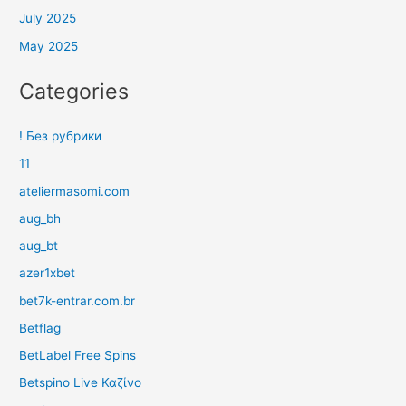
July 2025
May 2025
Categories
! Без рубрики
11
ateliermasomi.com
aug_bh
aug_bt
azer1xbet
bet7k-entrar.com.br
Betflag
BetLabel Free Spins
Betspino Live Καζίνο