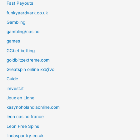
Fast Payouts
funkyaardvark.co.uk
Gambling
gambling/casino
games
GGbet betting
goldblitzextreme.com
Greatspin online καζίνο
Guide
imvest.it
Jeux en Ligne
kasynoholandiaonline.com
leon casino france
Leon Free Spins
lindaspantry.co.uk