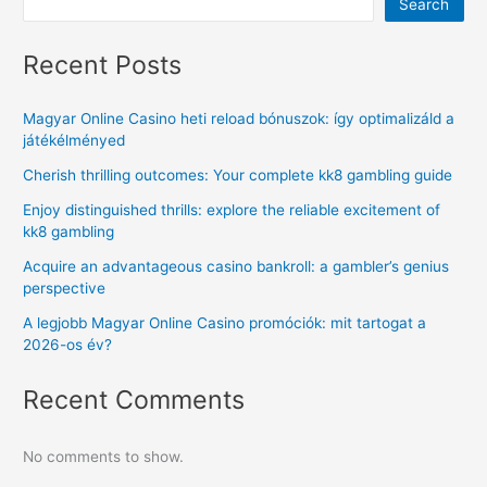
Search
Recent Posts
Magyar Online Casino heti reload bónuszok: így optimalizáld a
játékélményed
Cherish thrilling outcomes: Your complete kk8 gambling guide
Enjoy distinguished thrills: explore the reliable excitement of
kk8 gambling
Acquire an advantageous casino bankroll: a gambler’s genius
perspective
A legjobb Magyar Online Casino promóciók: mit tartogat a
2026-os év?
Recent Comments
No comments to show.