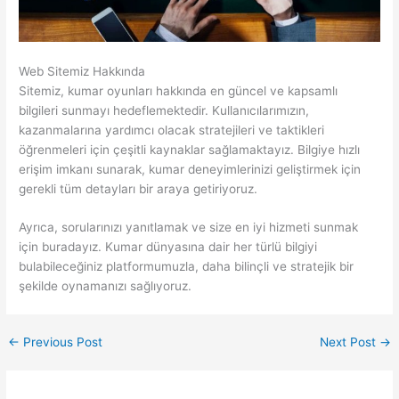
Web Sitemiz Hakkında
Sitemiz, kumar oyunları hakkında en güncel ve kapsamlı
bilgileri sunmayı hedeflemektedir. Kullanıcılarımızın,
kazanmalarına yardımcı olacak stratejileri ve taktikleri
öğrenmeleri için çeşitli kaynaklar sağlamaktayız. Bilgiye hızlı
erişim imkanı sunarak, kumar deneyimlerinizi geliştirmek için
gerekli tüm detayları bir araya getiriyoruz.
Ayrıca, sorularınızı yanıtlamak ve size en iyi hizmeti sunmak
için buradayız. Kumar dünyasına dair her türlü bilgiyi
bulabileceğiniz platformumuzla, daha bilinçli ve stratejik bir
şekilde oynamanızı sağlıyoruz.
←
Previous Post
Next Post
→