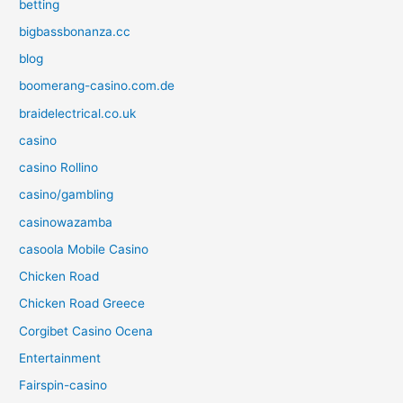
betting
bigbassbonanza.cc
blog
boomerang-casino.com.de
braidelectrical.co.uk
casino
casino Rollino
casino/gambling
casinowazamba
casoola Mobile Casino
Chicken Road
Chicken Road Greece
Corgibet Casino Ocena
Entertainment
Fairspin-casino