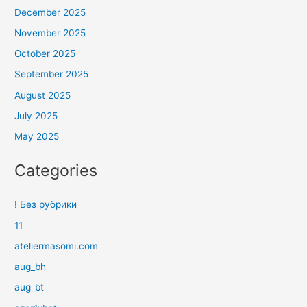
December 2025
November 2025
October 2025
September 2025
August 2025
July 2025
May 2025
Categories
! Без рубрики
11
ateliermasomi.com
aug_bh
aug_bt