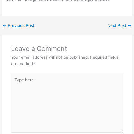
se k nám a objevte vzrušení z online hraní ještě dnes!
←
Previous Post
Next Post
→
Leave a Comment
Your email address will not be published.
Required fields
are marked
*
Type
here..