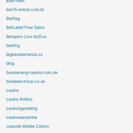
azer1xbet
bet7k-entrar.com.br
Betflag
BetLabel Free Spins
Betspino Live Καζίνο
betting
bigbassbonanza.cc
blog
boomerang-casino.com.de
braidelectrical.co.uk
casino
casino Rollino
casino/gambling
casinowazamba
casoola Mobile Casino