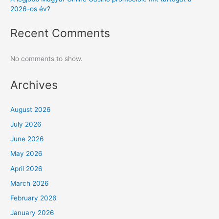
2026-os év?
Recent Comments
No comments to show.
Archives
August 2026
July 2026
June 2026
May 2026
April 2026
March 2026
February 2026
January 2026