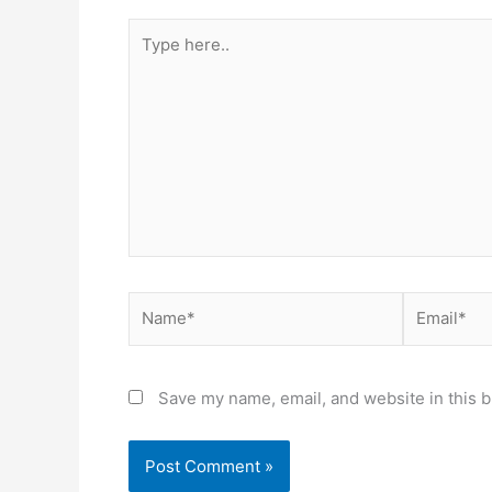
Type
here..
Name*
Email*
Save my name, email, and website in this b