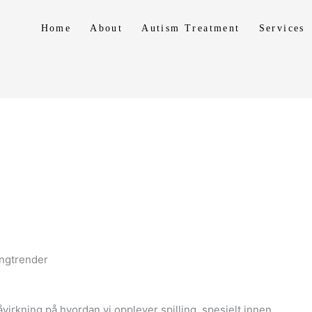
Home
About
Autism Treatment
Services
logi former
gamblingtrender
ingtrender
virkning på hvordan vi opplever spilling, spesielt innen