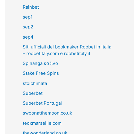
Rainbet
sep1
sep2
sep4
Siti ufficiali del bookmaker Roobet in Italia
– roobetitaly.com e roobetitaly.it
Spinanga καζίνο
Stake Free Spins
stoichimata
Superbet
Superbet Portugal
swoonatthemoon.co.uk
tedxmarseille.com
thewonderland.co.uk