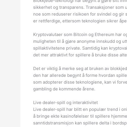
Blokkjede-teknologi har begynt å gjøre sitt in
sikkerhet og transparens. Transaksjoner som ut
noe som reduserer risikoen for svindel og gir spi
er rettferdige, ettersom teknologien sikrer åpen
Kryptovalutaer som Bitcoin og Ethereum har ogs
muligheten til å gjøre anonyme innskudd og ut
spillaktivitetene private. Samtidig kan krypto
det mer attraktivt for spillere å bruke disse al
Det er viktig å merke seg at bruken av blokkjed
den har allerede begynt å forme hvordan spille
som adopterer disse teknologiene, kan vi forve
gambling de kommende årene.
Live dealer-spill og interaktivitet
Live dealer-spill har blitt en populær trend i o
å bringe ekte kasinofølelser til spillere hje
sanntidstransmisjon kan spillere delta i bordsp