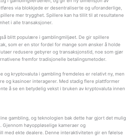
ntog i gamblingverdenen, og gir en ny dimensjon av
føres via blokkjede er desentraliserte og uforanderlige,
llere mer trygghet. Spillere kan ha tillit til at resultatene
het i alle transaksjoner.
å blitt populære i gamblingmiljøet. De gir spillere
tak, som er en stor fordel for mange som ønsker å holde
valutaer redusere gebyrer og transaksjonstid, noe som gjør
ternativene fremfor tradisjonelle betalingsmetoder.
e og kryptovaluta i gambling fremdeles er relativt ny, men
re og kasinoer interagerer. Med stadig flere plattformer
nte å se en betydelig vekst i bruken av kryptovaluta innen
nline gambling, og teknologien bak dette har gjort det mulig
mme. Gjennom høyoppløselige kameraer og
ill med ekte dealere. Denne interaktiviteten gir en følelse