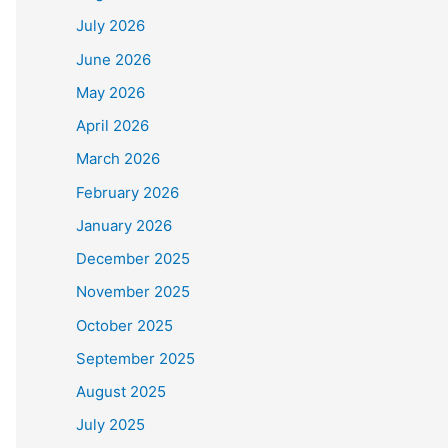
July 2026
June 2026
May 2026
April 2026
March 2026
February 2026
January 2026
December 2025
November 2025
October 2025
September 2025
August 2025
July 2025