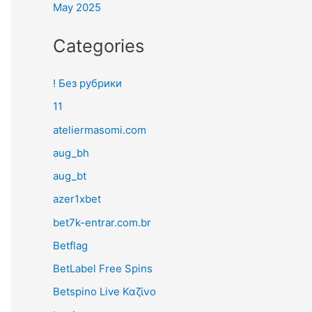
May 2025
Categories
! Без рубрики
11
ateliermasomi.com
aug_bh
aug_bt
azer1xbet
bet7k-entrar.com.br
Betflag
BetLabel Free Spins
Betspino Live Καζίνο