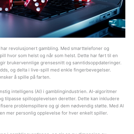
 har revolusjonert gambling. Med smarttelefoner og
tspill hvor som helst og når som helst. Dette har ført til en
 gir brukervennlige grensesnitt og sanntidsoppdateringer.
dds, og delta i live-spill med enkle fingerbevegelser.
nsker å spille på farten.
stig intelligens (AI) i gamblingindustrien. AI-algoritmer
d og tilpasse spillopplevelsen deretter. Dette kan inkludere
ntifisere problemspillere og gi dem nødvendig støtte. Med AI
en mer personlig opplevelse for hver enkelt spiller.