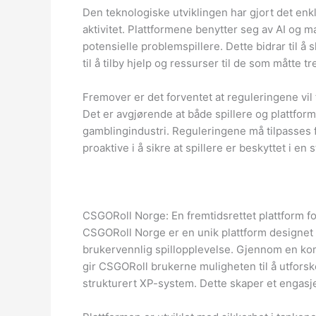
Den teknologiske utviklingen har gjort det enkl
aktivitet. Plattformene benytter seg av AI og m
potensielle problemspillere. Dette bidrar til å 
til å tilby hjelp og ressurser til de som måtte t
Fremover er det forventet at reguleringene vil f
Det er avgjørende at både spillere og plattfor
gamblingindustri. Reguleringene må tilpasses
proaktive i å sikre at spillere er beskyttet i en 
CSGORoll Norge: En fremtidsrettet plattform f
CSGORoll Norge er en unik plattform designet f
brukervennlig spillopplevelse. Gjennom en komb
gir CSGORoll brukerne muligheten til å utfor
strukturert XP-system. Dette skaper et engasje