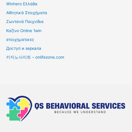
Winhero Ελλάδα
Αθλητικά Στοιχήματα
Ζωντανά Παιχνίδια
Καζίνο Online 1win
στοιχηματικες
Доступ и зеркала
카지노사이트 – onlifezone.com