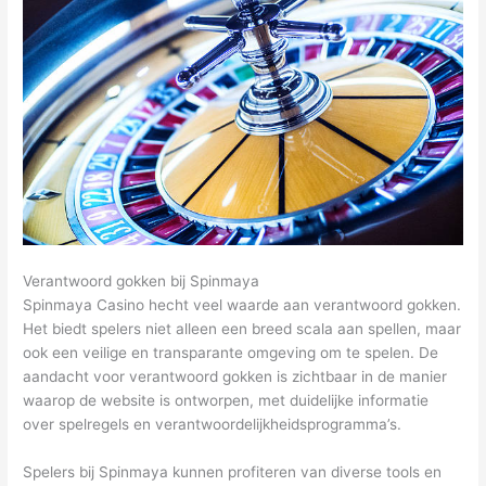
Verantwoord gokken bij Spinmaya
Spinmaya Casino hecht veel waarde aan verantwoord gokken.
Het biedt spelers niet alleen een breed scala aan spellen, maar
ook een veilige en transparante omgeving om te spelen. De
aandacht voor verantwoord gokken is zichtbaar in de manier
waarop de website is ontworpen, met duidelijke informatie
over spelregels en verantwoordelijkheidsprogramma’s.
Spelers bij Spinmaya kunnen profiteren van diverse tools en