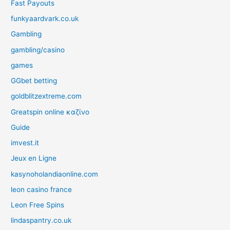
Fast Payouts
funkyaardvark.co.uk
Gambling
gambling/casino
games
GGbet betting
goldblitzextreme.com
Greatspin online καζίνο
Guide
imvest.it
Jeux en Ligne
kasynoholandiaonline.com
leon casino france
Leon Free Spins
lindaspantry.co.uk