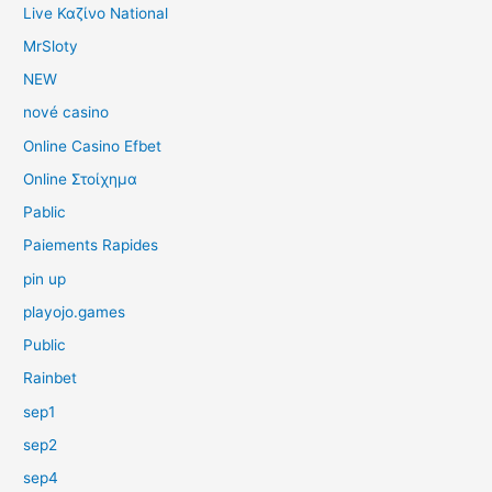
Live Καζίνο National
MrSloty
NEW
nové casino
Online Casino Efbet
Online Στοίχημα
Pablic
Paiements Rapides
pin up
playojo.games
Public
Rainbet
sep1
sep2
sep4