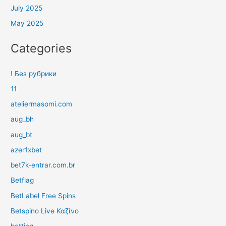
July 2025
May 2025
Categories
! Без рубрики
11
ateliermasomi.com
aug_bh
aug_bt
azer1xbet
bet7k-entrar.com.br
Betflag
BetLabel Free Spins
Betspino Live Καζίνο