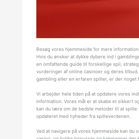
Besøg vores hjemmeside for mere information
Hvis du ønsker at dykke dybere ind i gambling
en omfattende guide til forskellige spil, strat
vurderinger af online casinoer og deres tilbud
gambling eller en erfaren spiller, er der noget 
Vi arbejder hele tiden på at opdatere vores ind
information. Vores mål er at skabe et sikkert o
kan du lære om de bedste metoder til at spille
opdateret med nyheder fra spilleverdenen.
Ved at navigere på vores hjemmeside kan du ogs
casino, og hvilke bonusser og kampagner der ka