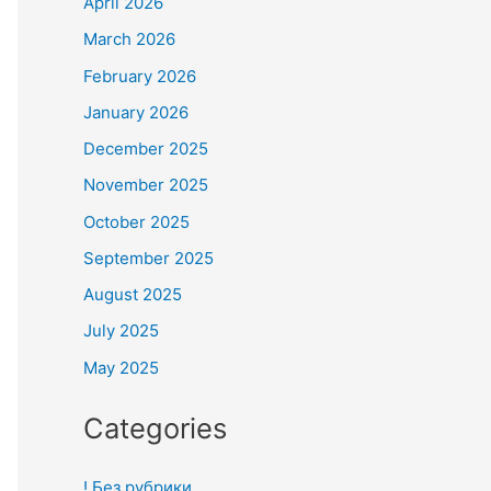
April 2026
March 2026
February 2026
January 2026
December 2025
November 2025
October 2025
September 2025
August 2025
July 2025
May 2025
Categories
! Без рубрики