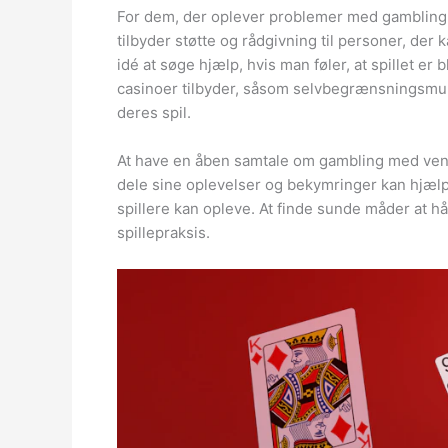
For dem, der oplever problemer med gambling, 
tilbyder støtte og rådgivning til personer, 
idé at søge hjælp, hvis man føler, at spillet e
casinoer tilbyder, såsom selvbegrænsningsmuli
deres spil.
At have en åben samtale om gambling med venne
dele sine oplevelser og bekymringer kan hjælp
spillere kan opleve. At finde sunde måder at h
spillepraksis.