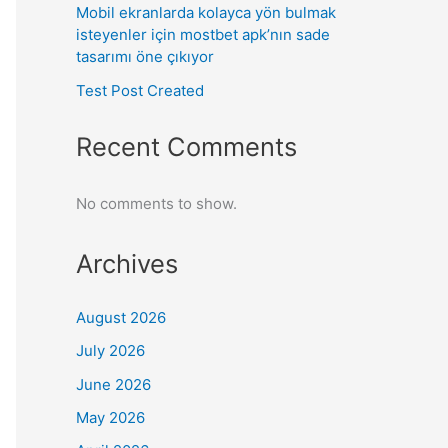
Mobil ekranlarda kolayca yön bulmak
isteyenler için mostbet apk’nın sade
tasarımı öne çıkıyor
Test Post Created
Recent Comments
No comments to show.
Archives
August 2026
July 2026
June 2026
May 2026