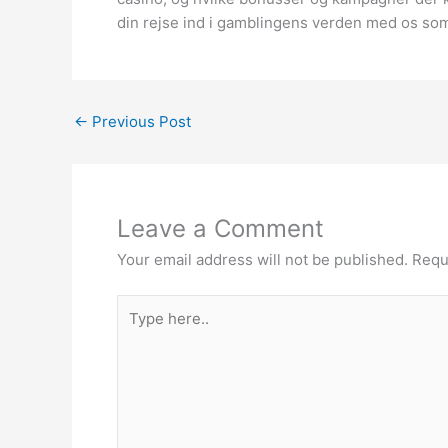
din rejse ind i gamblingens verden med os som
←
Previous Post
Leave a Comment
Your email address will not be published.
Requ
Type
here..