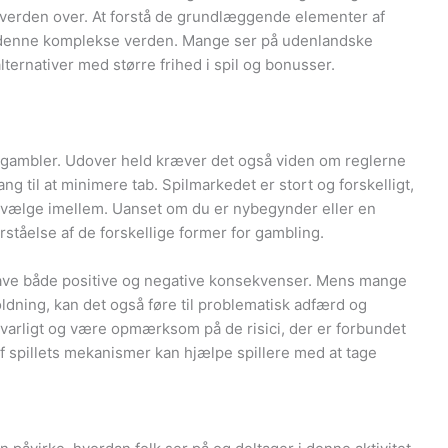
r verden over. At forstå de grundlæggende elementer af
 i denne komplekse verden. Mange ser på udenlandske
ternativer med større frihed i spil og bonusser.
an gambler. Udover held kræver det også viden om reglerne
gang til at minimere tab. Spilmarkedet er stort og forskelligt,
t vælge imellem. Uanset om du er nybegynder eller en
forståelse af de forskellige former for gambling.
have både positive og negative konsekvenser. Mens mange
ning, kan det også føre til problematisk adfærd og
nsvarligt og være opmærksom på de risici, der er forbundet
 spillets mekanismer kan hjælpe spillere med at tage