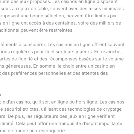
ariété des jeux proposés. Les casinos en ligne disposent
à sous aux jeux de table, souvent avec des mises minimales
proposant une bonne sélection, peuvent être limités par
s en ligne ont accès à des centaines, voire des milliers de
aditionnel peuvent être restreintes.
éments à considérer. Les casinos en ligne offrent souvent
tions régulières pour fidéliser leurs joueurs. En revanche,
artes de fidélité et des récompenses basées sur le volume
ins généreuses. En somme, le choix entre un casino en
t des préférences personnelles et des attentes des
u
ix d’un casino, qu’il soit en ligne ou hors ligne. Les casinos
 sécurité strictes, utilisant des technologies de cryptage
. De plus, les régulateurs des jeux en ligne vérifient
timité. Cela peut offrir une tranquillité d’esprit importante
orme de fraude ou d’escroquerie.