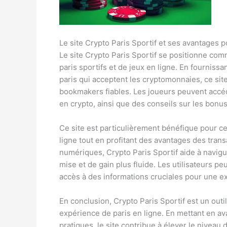
Le site Crypto Paris Sportif et ses avantages p
Le site Crypto Paris Sportif se positionne co
paris sportifs et de jeux en ligne. En fourniss
paris qui acceptent les cryptomonnaies, ce site 
bookmakers fiables. Les joueurs peuvent accéde
en crypto, ainsi que des conseils sur les bonus
Ce site est particulièrement bénéfique pour ce
ligne tout en profitant des avantages des tra
numériques, Crypto Paris Sportif aide à navig
mise et de gain plus fluide. Les utilisateurs pe
accès à des informations cruciales pour une e
En conclusion, Crypto Paris Sportif est un out
expérience de paris en ligne. En mettant en av
pratiques, le site contribue à élever le niveau 