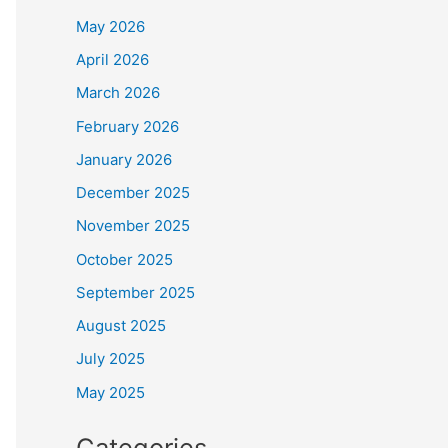
May 2026
April 2026
March 2026
February 2026
January 2026
December 2025
November 2025
October 2025
September 2025
August 2025
July 2025
May 2025
Categories