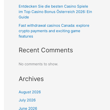
Entdecken Sie die besten Casino Spiele
im Top Casino Bonus Österreich 2026: Ein
Guide
Fast withdrawal casinos Canada: explore
crypto payments and exciting game
features
Recent Comments
No comments to show.
Archives
August 2026
July 2026
June 2026