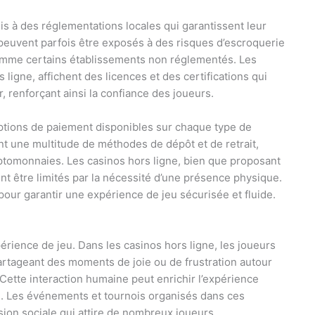
s à des réglementations locales qui garantissent leur
peuvent parfois être exposés à des risques d’escroquerie
omme certains établissements non réglementés. Les
 ligne, affichent des licences et des certifications qui
r, renforçant ainsi la confiance des joueurs.
options de paiement disponibles sur chaque type de
nt une multitude de méthodes de dépôt et de retrait,
tomonnaies. Les casinos hors ligne, bien que proposant
t être limités par la nécessité d’une présence physique.
pour garantir une expérience de jeu sécurisée et fluide.
périence de jeu. Dans les casinos hors ligne, les joueurs
artageant des moments de joie ou de frustration autour
Cette interaction humaine peut enrichir l’expérience
e. Les événements et tournois organisés dans ces
on sociale qui attire de nombreux joueurs.