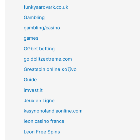
funkyaardvark.co.uk
Gambling
gambling/casino
games
GGbet betting
goldblitzextreme.com
Greatspin online καζίνο
Guide
imvest.it
Jeux en Ligne
kasynoholandiaonline.com
leon casino france
Leon Free Spins