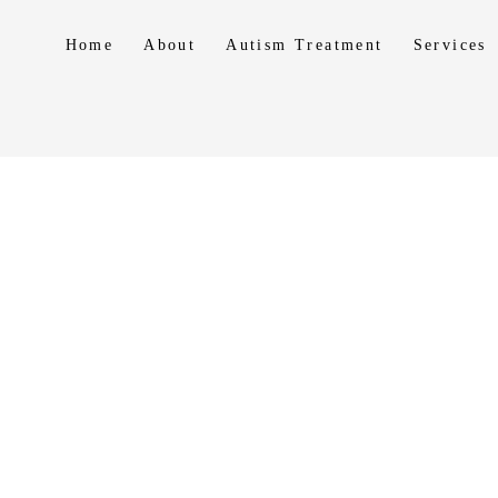
Home
About
Autism Treatment
Services
es casinos en
igne où jouer selon
ες Στοιχηματικές
 Παίκτες από