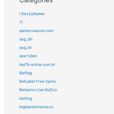
! Без рубрики
11
ateliermasomi.com
aug_bh
aug_bt
azer1xbet
bet7k-entrar.com.br
Betflag
BetLabel Free Spins
Betspino Live Καζίνο
betting
bigbassbonanza.cc