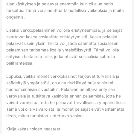
ajan käsityksen ja pelaavat enemmän kuin oli alun perin
tarkoitus. Tämä voi aiheuttaa taloudellisia vaikeuksia ja muita
ongelmia.
Lisäksi verkkopelaaminen voi olla eristyneempää, ja pelaajat
saattavat kokea sosiaalista eristäytymistä. Koska pelaajat
pelaavat usein yksin, heiltä voi jäädä saamatta sosiaalisen
pelaamisen tarjoamaa iloa ja yhteisöllisyyttä. Tämä voi olla
erityisen haitallista niille, jotka etsivät sosiaalisia suhteita
pelitilanteissa.
Lopuksi, vaikka monet verkkokasinot tarjoavat turvallisia ja
säädeltyjä ympäristöjä, on aina riski liittyä huijareihin tai
huonomaineisiin sivustoihin. Pelaajien on oltava erityisen
varovaisia ja tutkittava kasinoita ennen pelaamista, jotta he
voivat varmistaa, että he pelaavat turvallisessa ympäristössä.
Tämä voi olla vaivalloista, ja monet pelaajat eivät välttämättä
tiedä, miten tunnistaa luotettava kasino.
Kivijalkakasinoiden haasteet