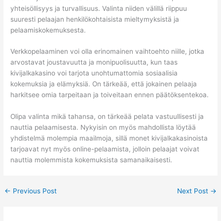
yhteisöllisyys ja turvallisuus. Valinta niiden välillä riippuu
suuresti pelaajan henkilökohtaisista mieltymyksistä ja
pelaamiskokemuksesta.
Verkkopelaaminen voi olla erinomainen vaihtoehto niille, jotka
arvostavat joustavuutta ja monipuolisuutta, kun taas
kivijalkakasino voi tarjota unohtumattomia sosiaalisia
kokemuksia ja elämyksiä. On tärkeää, että jokainen pelaaja
harkitsee omia tarpeitaan ja toiveitaan ennen päätöksentekoa.
Olipa valinta mikä tahansa, on tärkeää pelata vastuullisesti ja
nauttia pelaamisesta. Nykyisin on myös mahdollista löytää
yhdistelmä molempia maailmoja, sillä monet kivijalkakasinoista
tarjoavat nyt myös online-pelaamista, jolloin pelaajat voivat
nauttia molemmista kokemuksista samanaikaisesti.
←
Previous Post
Next Post
→