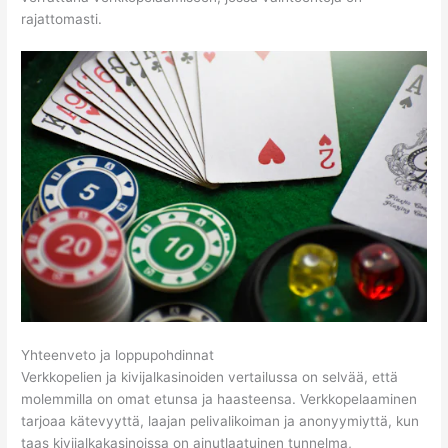
rajattomasti.
Yhteenveto ja loppupohdinnat
Verkkopelien ja kivijalkasinoiden vertailussa on selvää, että
molemmilla on omat etunsa ja haasteensa. Verkkopelaaminen
tarjoaa kätevyyttä, laajan pelivalikoiman ja anonyymiyttä, kun
taas kivijalkakasinoissa on ainutlaatuinen tunnelma,