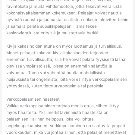
ravintoloita ja muita viihdemuotoja, jotka tekevät vierailusta
kokonaisvaltaisemman kokemuksen. Pelaajat voivat nauttia
hyvästä ruuasta ja juomasta, osallistua erilaisiin aktiviteetteihin
ja samalla pelata suosikkipelejään. Tämä tekee
kasinovierailuista erityisiä ja muistettavia hetkiä.
Kivijalkakasinoiden etuna on myös luottamus ja turvallisuus.
Monet pelaajat kokevat kivijalkakasinoiden tarjoavan
enemmän turvallisuutta, sillä he voivat pelata fyysisesti läsnä
olevissa ympäristöissä, joissa on enemmän sääntöjä ja
valvontaa. Tämä voi vähentää huolta mahdollisista
huijauksista tai ongelmista, joita voi esiintyä verkkopelaamisen
yhteydessä, kuten tietoturvaongelmia tai petoksia.
Verkkopelaamisen haasteet
Vaikka verkkopelaaminen tarjoaa monia etuja, siihen liittyy
myös haasteita. Yksi merkittävimmistä haasteista on
pelaamisen liiallinen helppous, joka voi johtaa
ongelmapelaamiseen. Verkkopelaaminen on saatavilla ympäri
vuorokauden, mikä voi johtaa siihen, että pelaajat menettävät