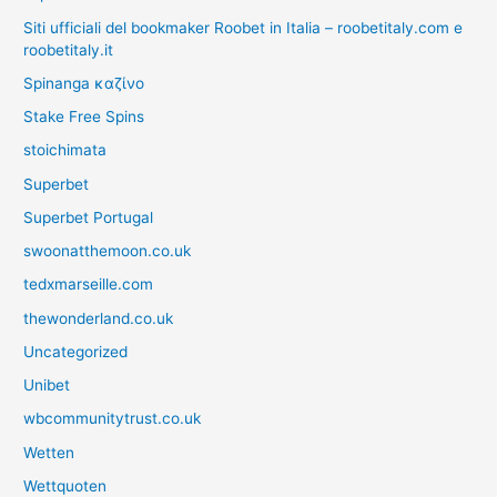
Siti ufficiali del bookmaker Roobet in Italia – roobetitaly.com e
roobetitaly.it
Spinanga καζίνο
Stake Free Spins
stoichimata
Superbet
Superbet Portugal
swoonatthemoon.co.uk
tedxmarseille.com
thewonderland.co.uk
Uncategorized
Unibet
wbcommunitytrust.co.uk
Wetten
Wettquoten