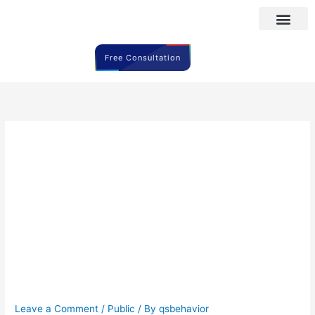
Skip
to
content
Autism Tr
Free Consultation
Verkkopelien ja
kivijalkakasinoide
n vertailu kumpi
on parempi
Leave a Comment
/
Public
/ By
qsbehavior