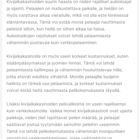
Kivijalkakasinoiden suurin haaste on niiden rajalliset aukioloajat
ja sijainti. Pelaajien on matkustettava paikalle, ja heidän on
myös varattava aikaa vierailulle, mikä voi olla este kiireisessä
elämäntavassa. Tämä voi estää monia pelaajia nauttimasta
peleistä silloin, kun heillä on siihen aikaa tai halua.
Aukioloaikojen rajoitukset voivat tehdä pelaamisesta
vähemmän joustavaa kuin verkkopelaaminen.
Kivijalkakasinoilla on myös usein korkeat kustannukset, kuten
sisäänpääsymaksut ja juomien hinnat. Tämä voi tehdä
pelaamisesta kalliimpaa ja vähemmän houkuttelevaa niille,
jotka etsivät edullista viihdettä. Monille pelaajille budjetin
hallinta on tärkeä osa pelaamista, ja korkeat kustannukset
voivat estää heitä nauttimasta pelikokemuksesta täysillä.
Lisäksi kivijalkakasinoiden pelivalikoima on usein rajallisempi
kuin verkkokasinoilla. Vaikka monet kivijalkakasinoit ovat upeita
paikkoja, niiden tilat rajoittavat pelien määrää, ja pelaajat
saattavat joutua tyytymään samoihin peleihin useammin.
Tämä voi tehdä pelikokemuksesta vähemmän monipuolisen
verrattuna verkkopelaamiseen, jossa vaihtoehtoja on