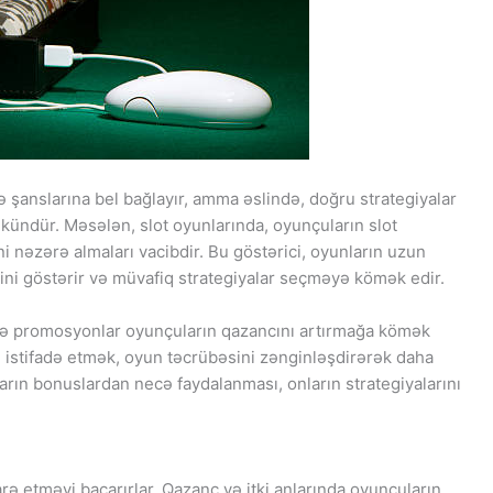
şanslarına bel bağlayır, amma əslində, doğru strategiyalar
ündür. Məsələn, slot oyunlarında, oyunçuların slot
ni nəzərə almaları vacibdir. Bu göstərici, oyunların uzun
 göstərir və müvafiq strategiyalar seçməyə kömək edir.
 və promosyonlar oyunçuların qazancını artırmağa kömək
n istifadə etmək, oyun təcrübəsini zənginləşdirərək daha
rın bonuslardan necə faydalanması, onların strategiyalarını
rə etməyi bacarırlar. Qazanc və itki anlarında oyunçuların