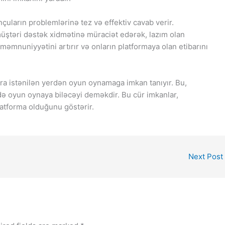
çuların problemlərinə tez və effektiv cavab verir.
müştəri dəstək xidmətinə müraciət edərək, lazım olan
 məmnuniyyətini artırır və onların platformaya olan etibarını
ra istənilən yerdən oyun oynamaga imkan tanıyır. Bu,
erdə oyun oynaya biləcəyi deməkdir. Bu cür imkanlar,
latforma olduğunu göstərir.
Next Post