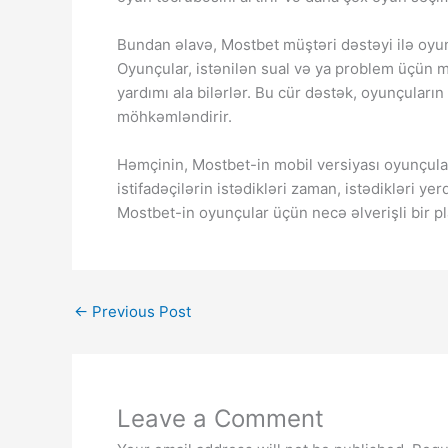
Bundan əlavə, Mostbet müştəri dəstəyi ilə oyun
Oyunçular, istənilən sual və ya problem üçün 
yardımı ala bilərlər. Bu cür dəstək, oyunçuların
möhkəmləndirir.
Həmçinin, Mostbet-in mobil versiyası oyunçula
istifadəçilərin istədikləri zaman, istədikləri y
Mostbet-in oyunçular üçün necə əlverişli bir p
←
Previous Post
Leave a Comment