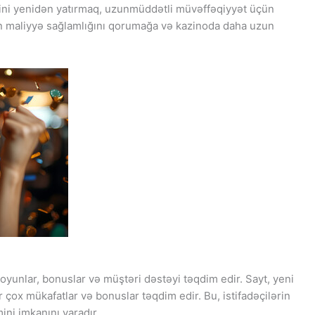
əsini yenidən yatırmaq, uzunmüddətli müvəffəqiyyət üçün
rın maliyyə sağlamlığını qorumağa və kazinoda daha uzun
oyunlar, bonuslar və müştəri dəstəyi təqdim edir. Sayt, yeni
 çox mükafatlar və bonuslar təqdim edir. Bu, istifadəçilərin
ini imkanını yaradır.