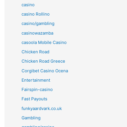
casino
casino Rollino
casino/gambling
casinowazamba
casoola Mobile Casino
Chicken Road
Chicken Road Greece
Corgibet Casino Ocena
Entertainment
Fairspin-casino
Fast Payouts
funkyaardvark.co.uk
Gambling