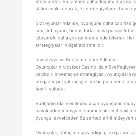
etməlidirlər. Bu, onların daha düşünülmüş qərar
stilini analiz edərək, öz strategiyalarını buna uy
Slot oyunlarında isə, oyunçular daha çox risk 
çox slot oyunu, bonus turlarını və pulsuz fırlanm
izləyərək, daha çox gəlir əldə edə bilərlər. Hə
strategiyalar inkişaf etdirməlidir.
İnvestisiya və Büdçənin İdarə Edilməsi
Oyunçuların Mostbet Casino-da müvəffəqiyyət 
vacibdir. İnvestaçiya strategiyası, oyunçulara
nə qədər pul yatıracağını və bu pulu necə idar
təsirli yoludur.
Büdçənin idarə edilməsi üçün oyunçular, müəyy
əvvəlcədən müəyyən olunmuş bir limit daxilində
oyunçu, əvvəlcədən öz sərhədlərini müəyyən et
Oyunçular, həmçinin qazandıqda, bu qazancı düz