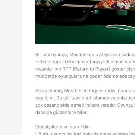
Bir çox oyunçu, Mostbet-də oynayarkən sadəcə 
tətbiq edərək daha müvəffəqiyyətli olmaq mümk
maşınlarının RTP (Return to Player) göstəricisi
müddətdə oyunçulara nə qədər ödəmə edəcəyini
Əlavə olaraq, Mostbet-in təqdim etdiyi bonus
edə bilər. Bu cür təşviqləri izləmək və onlarda
çox qazanc əldə etmək imkanı yaradır. Oyunçula
daha da gücləndirə bilər.
Emosiyalarınızı İdarə Edin
Uğurlu oyunçular, kazinolarda emosiyalarını ida