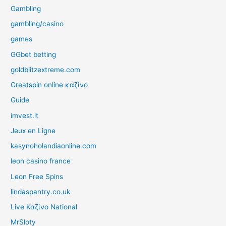
Gambling
gambling/casino
games
GGbet betting
goldblitzextreme.com
Greatspin online καζίνο
Guide
imvest.it
Jeux en Ligne
kasynoholandiaonline.com
leon casino france
Leon Free Spins
lindaspantry.co.uk
Live Καζίνο National
MrSloty