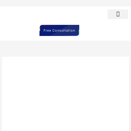
Skip
to
content
Autism Trea
Free Consultation
Outil a sous
Twilight gratuit
dans Bally
Distraire Jeux