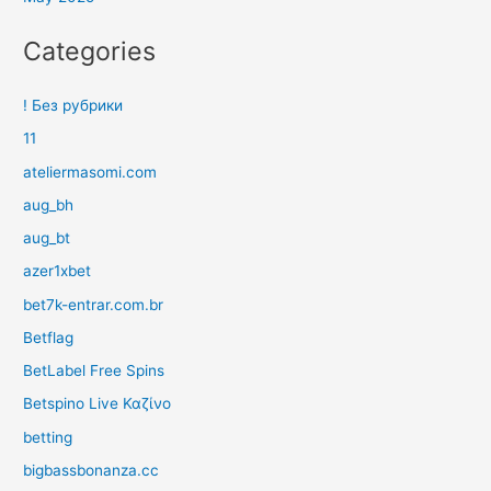
Categories
! Без рубрики
11
ateliermasomi.com
aug_bh
aug_bt
azer1xbet
bet7k-entrar.com.br
Betflag
BetLabel Free Spins
Betspino Live Καζίνο
betting
bigbassbonanza.cc