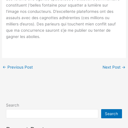
constituent )’belles fontaine pour squatter a lumière sur
l’image nos conducteurs. D’excellente plateformes ont des
assauts avec des cagnottes adhérentes (ces millions ou
milliers d’euros). Des parieurs qui touchent mien conflit sauf
que ma concurrence sauront s’je me publier ou tenter de
gagner les abolies.
←
Previous Post
Next Post
→
Search
Search