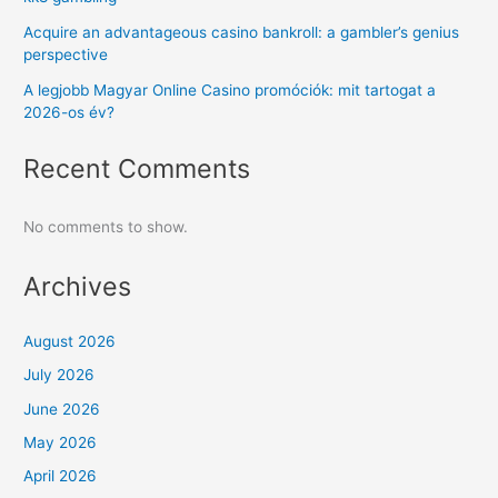
Acquire an advantageous casino bankroll: a gambler’s genius
perspective
A legjobb Magyar Online Casino promóciók: mit tartogat a
2026-os év?
Recent Comments
No comments to show.
Archives
August 2026
July 2026
June 2026
May 2026
April 2026