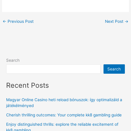
←
Previous Post
Next Post
→
Search
Search
Recent Posts
Magyar Online Casino heti reload bónuszok: így optimalizáld a
játékélményed
Cherish thrilling outcomes: Your complete kk8 gambling guide
Enjoy distinguished thrills: explore the reliable excitement of
kk8 gambling