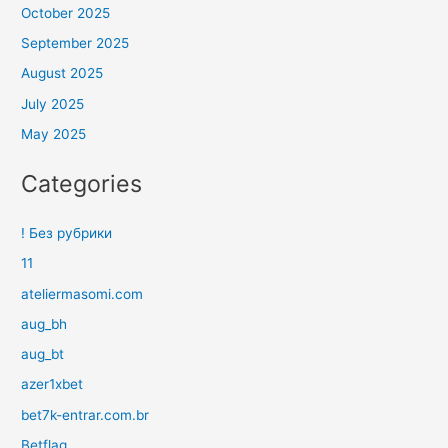
October 2025
September 2025
August 2025
July 2025
May 2025
Categories
! Без рубрики
11
ateliermasomi.com
aug_bh
aug_bt
azer1xbet
bet7k-entrar.com.br
Betflag