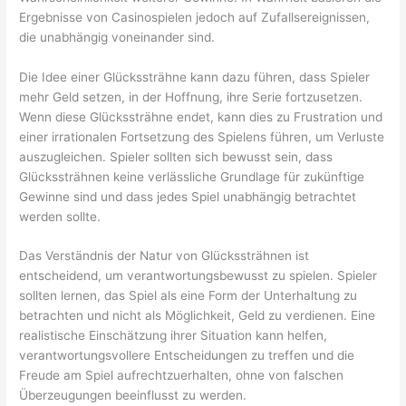
Ergebnisse von Casinospielen jedoch auf Zufallsereignissen,
die unabhängig voneinander sind.
Die Idee einer Glückssträhne kann dazu führen, dass Spieler
mehr Geld setzen, in der Hoffnung, ihre Serie fortzusetzen.
Wenn diese Glückssträhne endet, kann dies zu Frustration und
einer irrationalen Fortsetzung des Spielens führen, um Verluste
auszugleichen. Spieler sollten sich bewusst sein, dass
Glückssträhnen keine verlässliche Grundlage für zukünftige
Gewinne sind und dass jedes Spiel unabhängig betrachtet
werden sollte.
Das Verständnis der Natur von Glückssträhnen ist
entscheidend, um verantwortungsbewusst zu spielen. Spieler
sollten lernen, das Spiel als eine Form der Unterhaltung zu
betrachten und nicht als Möglichkeit, Geld zu verdienen. Eine
realistische Einschätzung ihrer Situation kann helfen,
verantwortungsvollere Entscheidungen zu treffen und die
Freude am Spiel aufrechtzuerhalten, ohne von falschen
Überzeugungen beeinflusst zu werden.