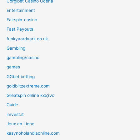
Corgibet Casino Ocena
Entertainment
Fairspin-casino
Fast Payouts
funkyaardvark.co.uk
Gambling
gambling/casino
games
GGbet betting
goldblitzextreme.com
Greatspin online καζίνο
Guide
imvest.it
Jeux en Ligne
kasynoholandiaonline.com