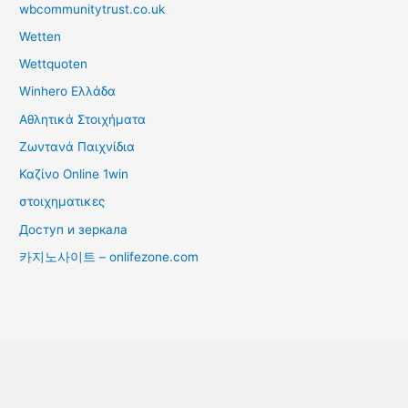
wbcommunitytrust.co.uk
Wetten
Wettquoten
Winhero Ελλάδα
Αθλητικά Στοιχήματα
Ζωντανά Παιχνίδια
Καζίνο Online 1win
στοιχηματικες
Доступ и зеркала
카지노사이트 – onlifezone.com