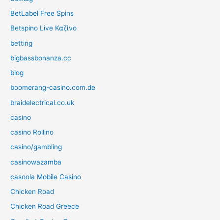
BetLabel Free Spins
Betspino Live Καζίνο
betting
bigbassbonanza.cc
blog
boomerang-casino.com.de
braidelectrical.co.uk
casino
casino Rollino
casino/gambling
casinowazamba
casoola Mobile Casino
Chicken Road
Chicken Road Greece