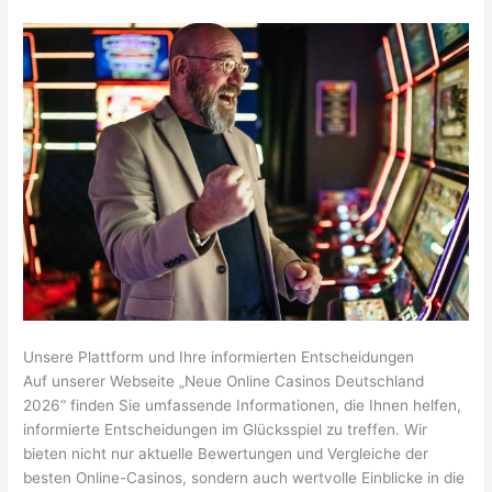
Unsere Plattform und Ihre informierten Entscheidungen
Auf unserer Webseite „Neue Online Casinos Deutschland
2026“ finden Sie umfassende Informationen, die Ihnen helfen,
informierte Entscheidungen im Glücksspiel zu treffen. Wir
bieten nicht nur aktuelle Bewertungen und Vergleiche der
besten Online-Casinos, sondern auch wertvolle Einblicke in die