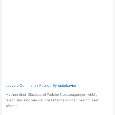
wirklich falsch
sind und wie sie
Ihre
Entscheidungen
beeinflussen
können
Leave a Comment
/
Public
/ By
qsbehavior
Mythen über Glücksspiel Welche Überzeugungen wirklich
falsch sind und wie sie Ihre Entscheidungen beeinflussen
können