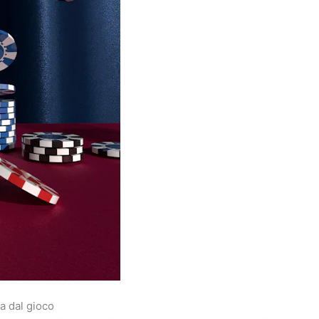
a dal gioco