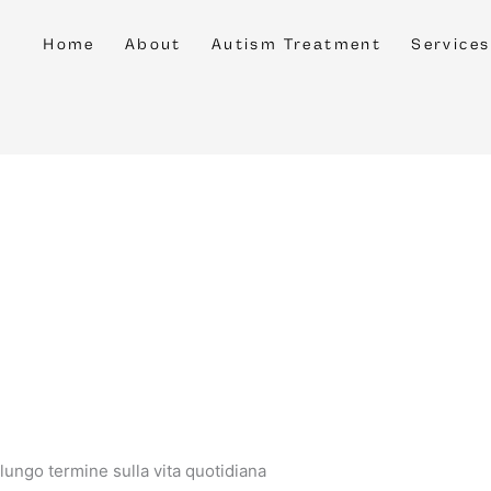
Home
About
Autism Treatment
Services
dal gioco quali
i a lungo termine
idiana
 lungo termine sulla vita quotidiana