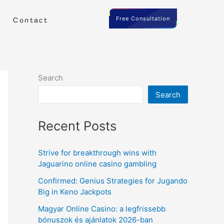
Free Consultation
Contact
Search
Search
Recent Posts
Strive for breakthrough wins with
Jaguarino online casino gambling
Confirmed: Genius Strategies for Jugando
Big in Keno Jackpots
Magyar Online Casino: a legfrissebb
bónuszok és ajánlatok 2026-ban