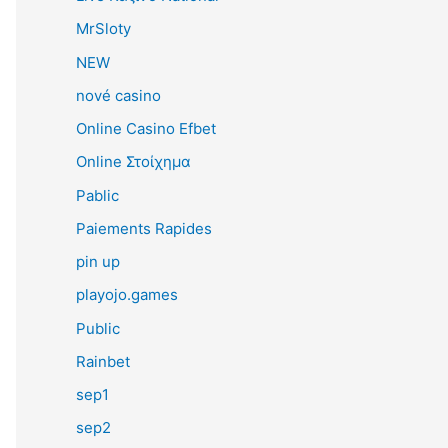
MrSloty
NEW
nové casino
Online Casino Efbet
Online Στοίχημα
Pablic
Paiements Rapides
pin up
playojo.games
Public
Rainbet
sep1
sep2