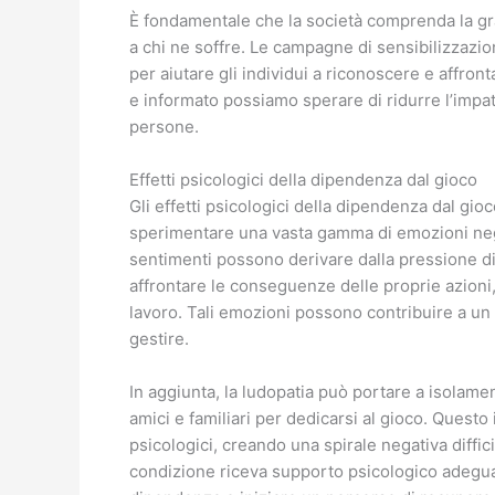
È fondamentale che la società comprenda la gr
a chi ne soffre. Le campagne di sensibilizzazion
per aiutare gli individui a riconoscere e affro
e informato possiamo sperare di ridurre l’impat
persone.
Effetti psicologici della dipendenza dal gioco
Gli effetti psicologici della dipendenza dal g
sperimentare una vasta gamma di emozioni neg
sentimenti possono derivare dalla pressione di
affrontare le conseguenze delle proprie azioni, 
lavoro. Tali emozioni possono contribuire a un 
gestire.
In aggiunta, la ludopatia può portare a isolame
amici e familiari per dedicarsi al gioco. Quest
psicologici, creando una spirale negativa diffi
condizione riceva supporto psicologico adeguat