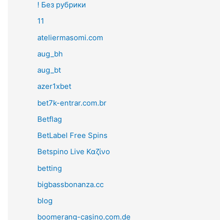
! Без рубрики
11
ateliermasomi.com
aug_bh
aug_bt
azer1xbet
bet7k-entrar.com.br
Betflag
BetLabel Free Spins
Betspino Live Καζίνο
betting
bigbassbonanza.cc
blog
boomerang-casino.com.de