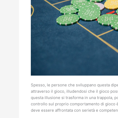
Spesso, le persone che sviluppano questa dipe
attraverso il gioco, illudendosi che il gioco pos
questa illusione si trasforma in una trappola,
controllo sul proprio comportamento di gioco è
deve essere affrontata con serietà e competen