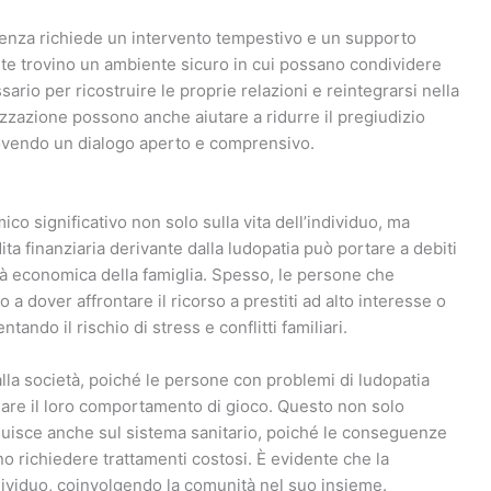
denza richiede un intervento tempestivo e un supporto
te trovino un ambiente sicuro in cui possano condividere
ario per ricostruire le proprie relazioni e reintegrarsi nella
zazione possono anche aiutare a ridurre il pregiudizio
uovendo un dialogo aperto e comprensivo.
co significativo non solo sulla vita dell’individuo, ma
ta finanziaria derivante dalla ludopatia può portare a debiti
lità economica della famiglia. Spesso, le persone che
a dover affrontare il ricorso a prestiti ad alto interesse o
tando il rischio di stress e conflitti familiari.
lla società, poiché le persone con problemi di ludopatia
ziare il loro comportamento di gioco. Questo non solo
nfluisce anche sul sistema sanitario, poiché le conseguenze
o richiedere trattamenti costosi. È evidente che la
ndividuo, coinvolgendo la comunità nel suo insieme.