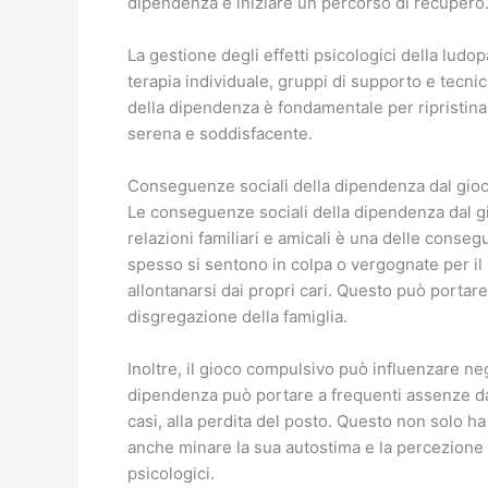
dipendenza e iniziare un percorso di recupero
La gestione degli effetti psicologici della ludo
terapia individuale, gruppi di supporto e tecnic
della dipendenza è fondamentale per ripristinar
serena e soddisfacente.
Conseguenze sociali della dipendenza dal gio
Le conseguenze sociali della dipendenza dal gi
relazioni familiari e amicali è una delle cons
spesso si sentono in colpa o vergognate per 
allontanarsi dai propri cari. Questo può portare 
disgregazione della famiglia.
Inoltre, il gioco compulsivo può influenzare ne
dipendenza può portare a frequenti assenze dal 
casi, alla perdita del posto. Questo non solo h
anche minare la sua autostima e la percezione d
psicologici.