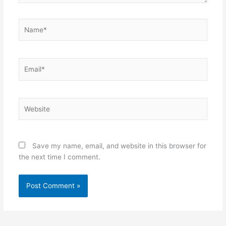
Name*
Email*
Website
Save my name, email, and website in this browser for
the next time I comment.