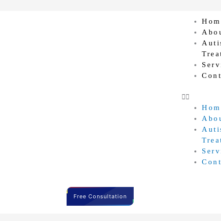
Skip
to
Hom
content
Abo
Aut
Trea
Serv
Cont
Hom
Abo
Aut
Trea
Serv
Cont
Free Consultation