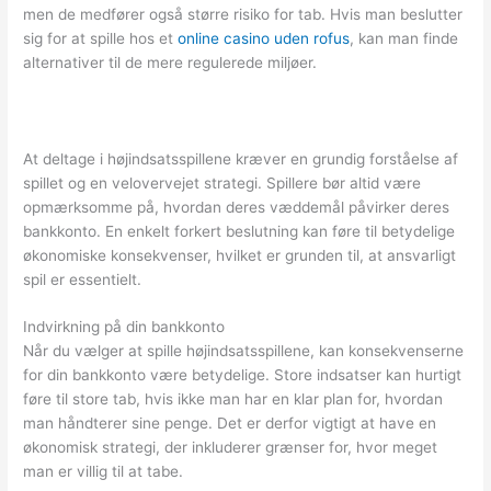
men de medfører også større risiko for tab. Hvis man beslutter
sig for at spille hos et
online casino uden rofus
, kan man finde
alternativer til de mere regulerede miljøer.
At deltage i højindsatsspillene kræver en grundig forståelse af
spillet og en velovervejet strategi. Spillere bør altid være
opmærksomme på, hvordan deres væddemål påvirker deres
bankkonto. En enkelt forkert beslutning kan føre til betydelige
økonomiske konsekvenser, hvilket er grunden til, at ansvarligt
spil er essentielt.
Indvirkning på din bankkonto
Når du vælger at spille højindsatsspillene, kan konsekvenserne
for din bankkonto være betydelige. Store indsatser kan hurtigt
føre til store tab, hvis ikke man har en klar plan for, hvordan
man håndterer sine penge. Det er derfor vigtigt at have en
økonomisk strategi, der inkluderer grænser for, hvor meget
man er villig til at tabe.