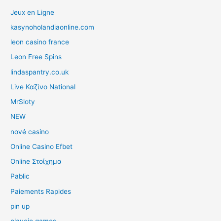
Jeux en Ligne
kasynoholandiaonline.com
leon casino france
Leon Free Spins
lindaspantry.co.uk
Live Καζίνο National
MrSloty
NEW
nové casino
Online Casino Efbet
Online Στοίχημα
Pablic
Paiements Rapides
pin up