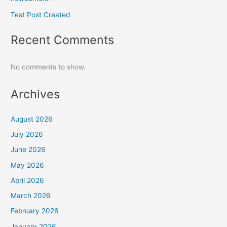
Test Post Created
Recent Comments
No comments to show.
Archives
August 2026
July 2026
June 2026
May 2026
April 2026
March 2026
February 2026
January 2026