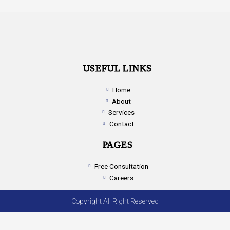
USEFUL LINKS
Home
About
Services
Contact
PAGES
Free Consultation
Careers
Copyright All Right Reserved