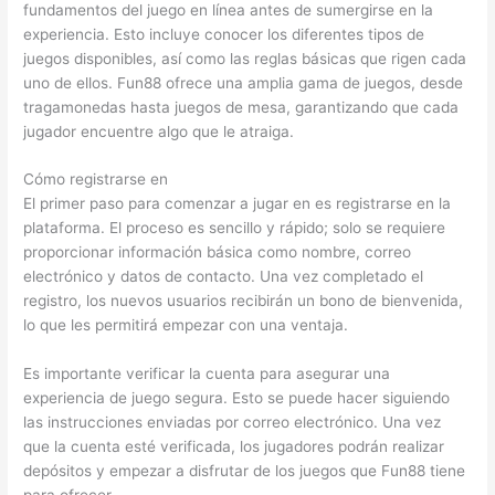
fundamentos del juego en línea antes de sumergirse en la
experiencia. Esto incluye conocer los diferentes tipos de
juegos disponibles, así como las reglas básicas que rigen cada
uno de ellos. Fun88 ofrece una amplia gama de juegos, desde
tragamonedas hasta juegos de mesa, garantizando que cada
jugador encuentre algo que le atraiga.
Cómo registrarse en
El primer paso para comenzar a jugar en es registrarse en la
plataforma. El proceso es sencillo y rápido; solo se requiere
proporcionar información básica como nombre, correo
electrónico y datos de contacto. Una vez completado el
registro, los nuevos usuarios recibirán un bono de bienvenida,
lo que les permitirá empezar con una ventaja.
Es importante verificar la cuenta para asegurar una
experiencia de juego segura. Esto se puede hacer siguiendo
las instrucciones enviadas por correo electrónico. Una vez
que la cuenta esté verificada, los jugadores podrán realizar
depósitos y empezar a disfrutar de los juegos que Fun88 tiene