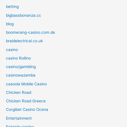
betting
bigbassbonanza.cc
blog
boomerang-casino.com.de
braidelectrical.co.uk
casino
casino Rollino
casino/gambling
casinowazamba
casoola Mobile Casino
Chicken Road
Chicken Road Greece
Corgibet Casino Ocena
Entertainment
Fairspin-casino