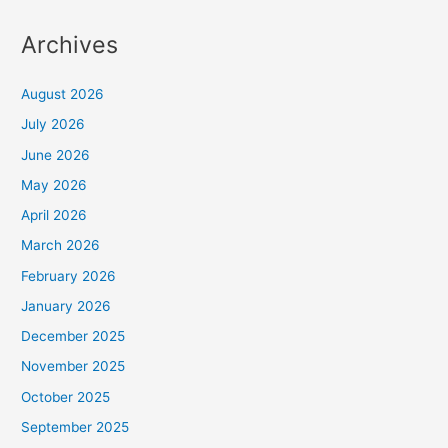
Archives
August 2026
July 2026
June 2026
May 2026
April 2026
March 2026
February 2026
January 2026
December 2025
November 2025
October 2025
September 2025