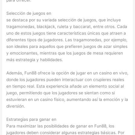
para ofrecer.
Selección de juegos en
se destaca por su variada selección de juegos, que incluye
tragamonedas, blackjack, ruleta y baccarat, entre otros. Cada
uno de estos juegos tiene características únicas que atraen a
diferentes tipos de jugadores. Las tragamonedas, por ejemplo,
son ideales para aquellos que prefieren juegos de azar simples
y emocionantes, mientras que los juegos de mesa requieren
más estrategia y habilidades.
Además, Fun88 ofrece la opción de jugar en un casino en vivo,
donde los jugadores pueden interactuar con crupieres reales
en tiempo real. Esta experiencia añade un elemento social al
juego, permitiendo que los jugadores se sientan como si
estuvieran en un casino físico, aumentando así la emoción y la
diversión.
Estrategias para ganar en
Para maximizar las posibilidades de ganar en Fun88, los
jugadores deben considerar algunas estrategias básicas. Por