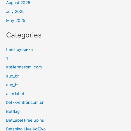
August 2025
July 2025
May 2025
Categories
! Без рубрики
11
ateliermasomi.com
aug_bh
aug_bt
azer1xbet
bet7k-entrar.com.br
Betflag
BetLabel Free Spins
Betspino Live Καζίνο