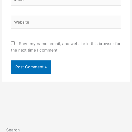
Website
Save my name, email, and website in this browser for
the next time I comment.
Search