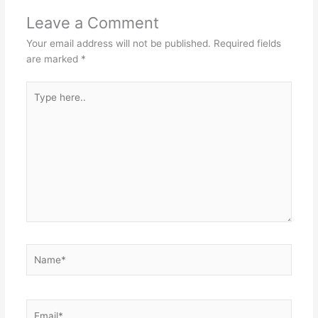
Leave a Comment
Your email address will not be published.
Required fields
are marked
*
Type
here..
Name*
Email*