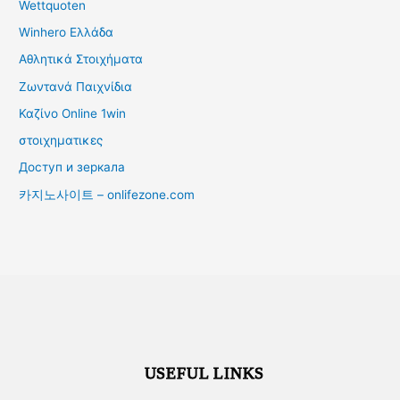
Wettquoten
Winhero Ελλάδα
Αθλητικά Στοιχήματα
Ζωντανά Παιχνίδια
Καζίνο Online 1win
στοιχηματικες
Доступ и зеркала
카지노사이트 – onlifezone.com
USEFUL LINKS