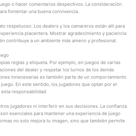
 juego o hacer comentarios despectivos. La consideración
para fomentar una buena convivencia.
to respetuoso. Los dealers y los camareros están allí para
xperiencia placentera. Mostrar agradecimiento y paciencia
ién contribuye a un ambiente más ameno y profesional.
uego
pias reglas y etiqueta. Por ejemplo, en juegos de cartas
aciones del dealer y respetar los turnos de los demás
cciones innecesarias es también parte de un comportamiento
juego. En este sentido, los jugadores que optan por el
esta responsabilidad.
tros jugadores ni interferir en sus decisiones. La confianza
s son esenciales para mantener una experiencia de juego
normas no solo mejora tu imagen, sino que también permite