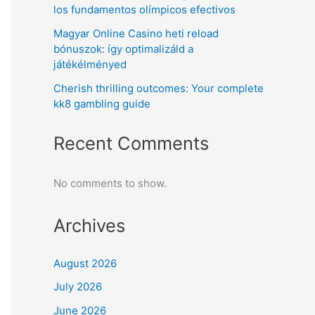
los fundamentos olímpicos efectivos
Magyar Online Casino heti reload
bónuszok: így optimalizáld a
játékélményed
Cherish thrilling outcomes: Your complete
kk8 gambling guide
Recent Comments
No comments to show.
Archives
August 2026
July 2026
June 2026