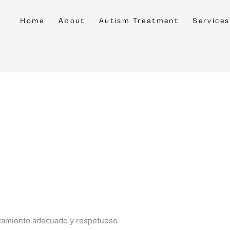
Home
About
Autism Treatment
Services
s casinos claves
rtamiento
espetuoso
rtamiento adecuado y respetuoso