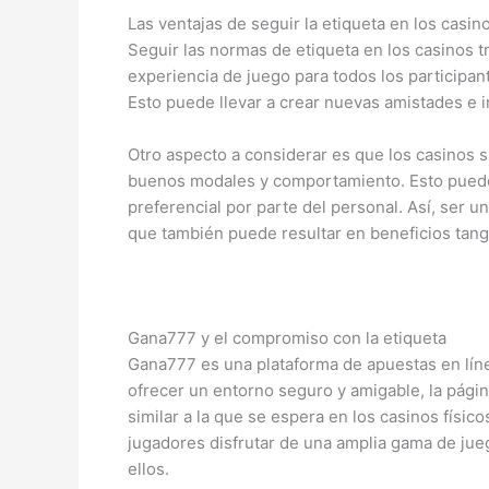
Las ventajas de seguir la etiqueta en los casin
Seguir las normas de etiqueta en los casinos tr
experiencia de juego para todos los participa
Esto puede llevar a crear nuevas amistades e 
Otro aspecto a considerar es que los casinos
buenos modales y comportamiento. Esto puede
preferencial por parte del personal. Así, ser u
que también puede resultar en beneficios tang
Gana777 y el compromiso con la etiqueta
Gana777 es una plataforma de apuestas en líne
ofrecer un entorno seguro y amigable, la págin
similar a la que se espera en los casinos físico
jugadores disfrutar de una amplia gama de jue
ellos.