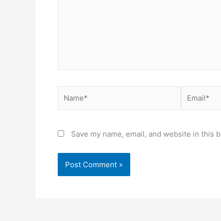
Name*
Email*
Save my name, email, and website in this b