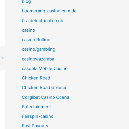
blog
boomerang-casino.com.de
braidelectrical.co.uk
casino
casino Rollino
casino/gambling
→
casinowazamba
casoola Mobile Casino
Chicken Road
Chicken Road Greece
Corgibet Casino Ocena
Entertainment
Fairspin-casino
Fast Payouts