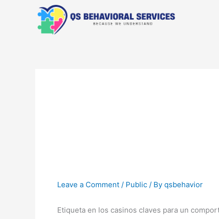
Skip
to
content
Etiqueta en lo
para un compo
adecuado y r
Leave a Comment
/
Public
/ By
qsbehavior
Etiqueta en los casinos claves para un compo