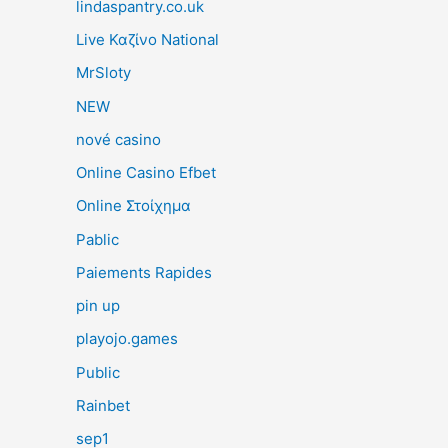
lindaspantry.co.uk
Live Καζίνο National
MrSloty
NEW
nové casino
Online Casino Efbet
Online Στοίχημα
Pablic
Paiements Rapides
pin up
playojo.games
Public
Rainbet
sep1