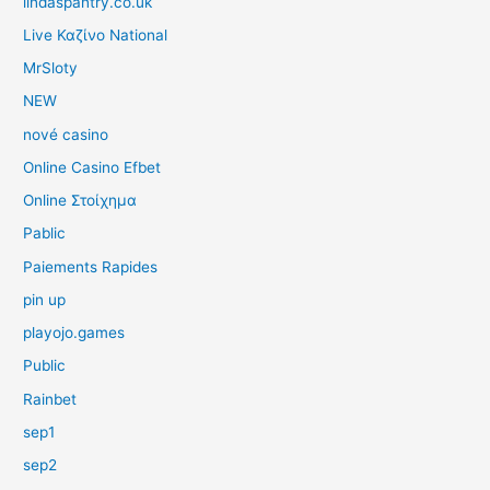
lindaspantry.co.uk
Live Καζίνο National
MrSloty
NEW
nové casino
Online Casino Efbet
Online Στοίχημα
Pablic
Paiements Rapides
pin up
playojo.games
Public
Rainbet
sep1
sep2