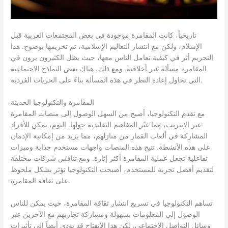
تاريخياً، كانت المقامرة موجودة في بعض المجتمعات العربية قبل
الإسلام، ولكن مع انتشار التعاليم الإسلامية، تم تحريمها بوضوح. هذا
التحريم أثر في كيفية تعامل الناس معها، حيث يظل الكثيرون يرون في
المقامرة مسألة غير أخلاقية. ومع ذلك، هناك بعض النماذج الاجتماعية
التي تحاول إعادة النظر في هذه المسألة بناءً على الحريات الفردية.
المقامرة والتكنولوجيا الحديثة
مع تقدم التكنولوجيا، أصبح من السهل الوصول إلى منصات المقامرة
عبر الإنترنت، مما غيّر المفاهيم التقليدية حولها. اليوم، يمكن للأفراد
المشاركة في ألعاب القمار من منازلهم، مما يزيد من إمكانية الإدمان
على هذه الأنشطة. تتيح هذه المنصات واجهات مستخدم جذابة وميزات
تفاعلية تجعل عملية المقامرة أكثر إثارة. ومع تنافس شركات مختلفة
لتقديم أفضل تجربة للمستخدم، أصبحت التكنولوجيا تؤثر بشكل ملحوظ
على ثقافة المقامرة.
تساهم التكنولوجيا في تسريع انتشار ثقافة المقامرة، حيث يمكن للناس
الوصول إلى المعلومات بسهولة ومشاركة تجاربهم مع الآخرين عبر
وسائل التواصل الاجتماعي. لكن هذا الانفتاح قد يؤدي أيضاً إلى تأثيرات