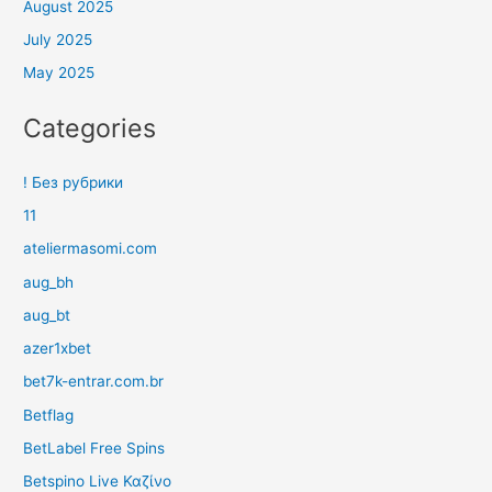
August 2025
July 2025
May 2025
Categories
! Без рубрики
11
ateliermasomi.com
aug_bh
aug_bt
azer1xbet
bet7k-entrar.com.br
Betflag
BetLabel Free Spins
Betspino Live Καζίνο