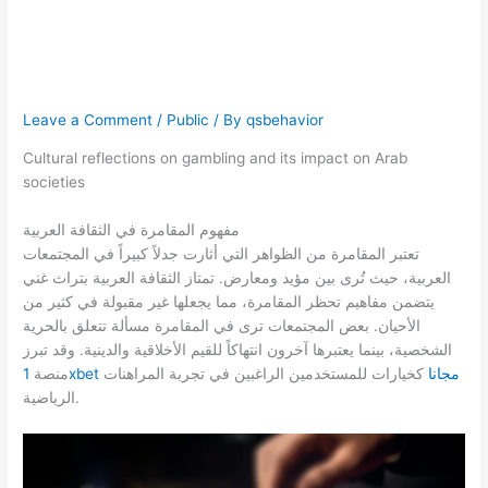
impact on Arab
societies
Leave a Comment
/
Public
/ By
qsbehavior
Cultural reflections on gambling and its impact on Arab
societies
مفهوم المقامرة في الثقافة العربية
تعتبر المقامرة من الظواهر التي أثارت جدلاً كبيراً في المجتمعات
العربية، حيث تُرى بين مؤيد ومعارض. تمتاز الثقافة العربية بتراث غني
يتضمن مفاهيم تحظر المقامرة، مما يجعلها غير مقبولة في كثير من
الأحيان. بعض المجتمعات ترى في المقامرة مسألة تتعلق بالحرية
الشخصية، بينما يعتبرها آخرون انتهاكاً للقيم الأخلاقية والدينية. وقد تبرز
1xbet مجانا
كخيارات للمستخدمين الراغبين في تجربة المراهنات
منصة
الرياضية.