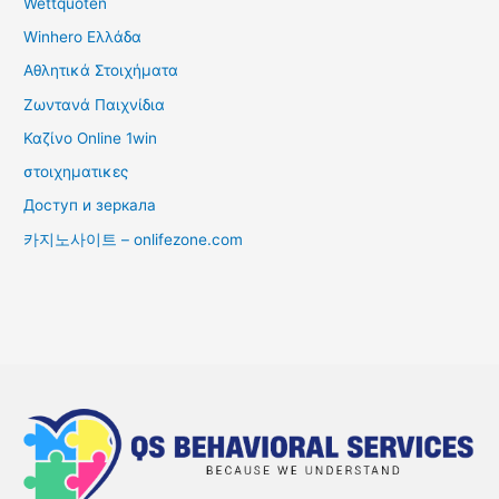
Wettquoten
Winhero Ελλάδα
Αθλητικά Στοιχήματα
Ζωντανά Παιχνίδια
Καζίνο Online 1win
στοιχηματικες
Доступ и зеркала
카지노사이트 – onlifezone.com