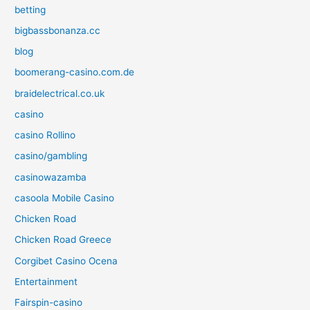
betting
bigbassbonanza.cc
blog
boomerang-casino.com.de
braidelectrical.co.uk
casino
casino Rollino
casino/gambling
casinowazamba
casoola Mobile Casino
Chicken Road
Chicken Road Greece
Corgibet Casino Ocena
Entertainment
Fairspin-casino