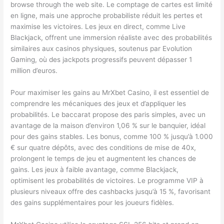
browse through the web site. Le comptage de cartes est limité
en ligne, mais une approche probabiliste réduit les pertes et
maximise les victoires. Les jeux en direct, comme Live
Blackjack, offrent une immersion réaliste avec des probabilités
similaires aux casinos physiques, soutenus par Evolution
Gaming, où des jackpots progressifs peuvent dépasser 1
million d’euros.
Pour maximiser les gains au MrXbet Casino, il est essentiel de
comprendre les mécaniques des jeux et d’appliquer les
probabilités. Le baccarat propose des paris simples, avec un
avantage de la maison d’environ 1,06 % sur le banquier, idéal
pour des gains stables. Les bonus, comme 100 % jusqu’à 1.000
€ sur quatre dépôts, avec des conditions de mise de 40x,
prolongent le temps de jeu et augmentent les chances de
gains. Les jeux à faible avantage, comme Blackjack,
optimisent les probabilités de victoires. Le programme VIP à
plusieurs niveaux offre des cashbacks jusqu’à 15 %, favorisant
des gains supplémentaires pour les joueurs fidèles.