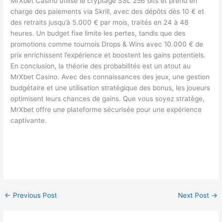
MrXbet Casino utilise le cryptage SSL 256 bits et prend en
charge des paiements via Skrill, avec des dépôts dès 10 € et
des retraits jusqu’à 5.000 € par mois, traités en 24 à 48
heures. Un budget fixe limite les pertes, tandis que des
promotions comme tournois Drops & Wins avec 10.000 € de
prix enrichissent l’expérience et boostent les gains potentiels.
En conclusion, la théorie des probabilités est un atout au
MrXbet Casino. Avec des connaissances des jeux, une gestion
budgétaire et une utilisation stratégique des bonus, les joueurs
optimisent leurs chances de gains. Que vous soyez stratège,
MrXbet offre une plateforme sécurisée pour une expérience
captivante.
←
Previous Post
Next Post
→