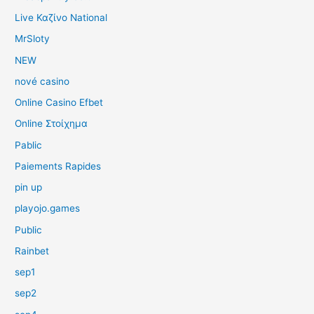
Live Καζίνο National
MrSloty
NEW
nové casino
Online Casino Efbet
Online Στοίχημα
Pablic
Paiements Rapides
pin up
playojo.games
Public
Rainbet
sep1
sep2