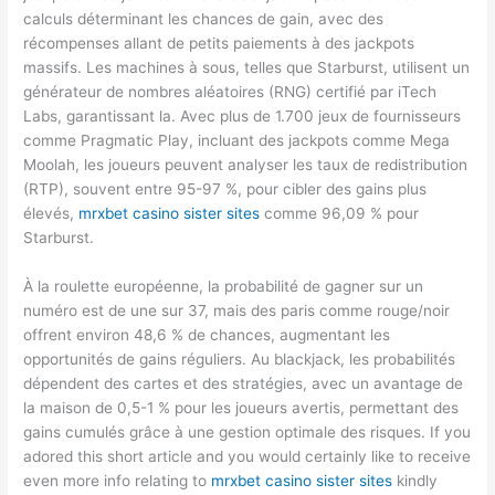
calculs déterminant les chances de gain, avec des
récompenses allant de petits paiements à des jackpots
massifs. Les machines à sous, telles que Starburst, utilisent un
générateur de nombres aléatoires (RNG) certifié par iTech
Labs, garantissant la. Avec plus de 1.700 jeux de fournisseurs
comme Pragmatic Play, incluant des jackpots comme Mega
Moolah, les joueurs peuvent analyser les taux de redistribution
(RTP), souvent entre 95-97 %, pour cibler des gains plus
élevés,
mrxbet casino sister sites
comme 96,09 % pour
Starburst.
À la roulette européenne, la probabilité de gagner sur un
numéro est de une sur 37, mais des paris comme rouge/noir
offrent environ 48,6 % de chances, augmentant les
opportunités de gains réguliers. Au blackjack, les probabilités
dépendent des cartes et des stratégies, avec un avantage de
la maison de 0,5-1 % pour les joueurs avertis, permettant des
gains cumulés grâce à une gestion optimale des risques. If you
adored this short article and you would certainly like to receive
even more info relating to
mrxbet casino sister sites
kindly