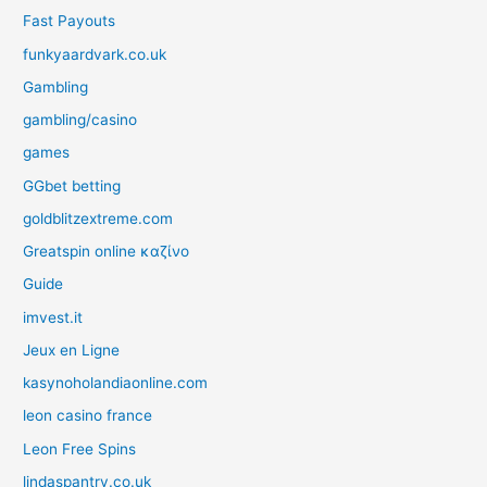
Fast Payouts
funkyaardvark.co.uk
Gambling
gambling/casino
games
GGbet betting
goldblitzextreme.com
Greatspin online καζίνο
Guide
imvest.it
Jeux en Ligne
kasynoholandiaonline.com
leon casino france
Leon Free Spins
lindaspantry.co.uk