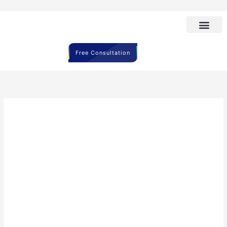
Skip
to
content
Autism Tr
Free Consultation
Comprendre les
probabilités pour
maximiser ses
gains au MrXbet