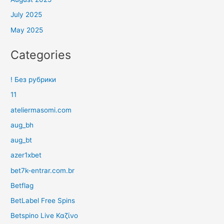
July 2025
May 2025
Categories
! Без рубрики
11
ateliermasomi.com
aug_bh
aug_bt
azer1xbet
bet7k-entrar.com.br
Betflag
BetLabel Free Spins
Betspino Live Καζίνο