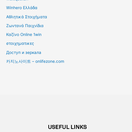
Winhero Ελλάδα
Αθλητικά Στοιχήματα
Ζωντανά Παιχνίδια
Καζίνο Online 1win
στοιχηματικες
Доступ и зеркала
카지노사이트 – onlifezone.com
USEFUL LINKS