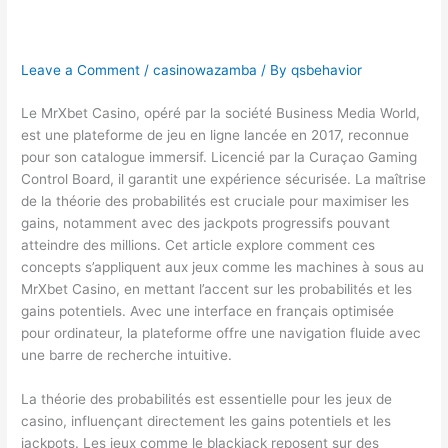
Casino
Leave a Comment
/
casinowazamba
/ By
qsbehavior
Le MrXbet Casino, opéré par la société Business Media World,
est une plateforme de jeu en ligne lancée en 2017, reconnue
pour son catalogue immersif. Licencié par la Curaçao Gaming
Control Board, il garantit une expérience sécurisée. La maîtrise
de la théorie des probabilités est cruciale pour maximiser les
gains, notamment avec des jackpots progressifs pouvant
atteindre des millions. Cet article explore comment ces
concepts s’appliquent aux jeux comme les machines à sous au
MrXbet Casino, en mettant l’accent sur les probabilités et les
gains potentiels. Avec une interface en français optimisée
pour ordinateur, la plateforme offre une navigation fluide avec
une barre de recherche intuitive.
La théorie des probabilités est essentielle pour les jeux de
casino, influençant directement les gains potentiels et les
jackpots. Les jeux comme le blackjack reposent sur des