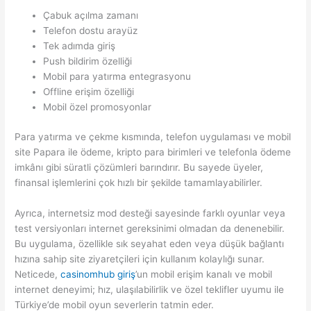
Çabuk açılma zamanı
Telefon dostu arayüz
Tek adımda giriş
Push bildirim özelliği
Mobil para yatırma entegrasyonu
Offline erişim özelliği
Mobil özel promosyonlar
Para yatırma ve çekme kısmında, telefon uygulaması ve mobil
site Papara ile ödeme, kripto para birimleri ve telefonla ödeme
imkânı gibi süratli çözümleri barındırır. Bu sayede üyeler,
finansal işlemlerini çok hızlı bir şekilde tamamlayabilirler.
Ayrıca, internetsiz mod desteği sayesinde farklı oyunlar veya
test versiyonları internet gereksinimi olmadan da denenebilir.
Bu uygulama, özellikle sık seyahat eden veya düşük bağlantı
hızına sahip site ziyaretçileri için kullanım kolaylığı sunar.
Neticede,
casinomhub giriş
’un mobil erişim kanalı ve mobil
internet deneyimi; hız, ulaşılabilirlik ve özel teklifler uyumu ile
Türkiye’de mobil oyun severlerin tatmin eder.