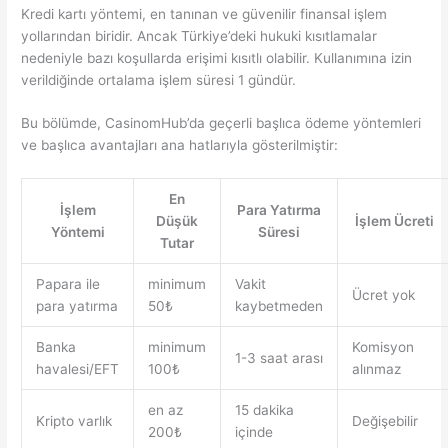
Kredi kartı yöntemi, en tanınan ve güvenilir finansal işlem
yollarından biridir. Ancak Türkiye’deki hukuki kısıtlamalar
nedeniyle bazı koşullarda erişimi kısıtlı olabilir. Kullanımına izin
verildiğinde ortalama işlem süresi 1 gündür.
Bu bölümde, CasinomHub’da geçerli başlıca ödeme yöntemleri
ve başlıca avantajları ana hatlarıyla gösterilmiştir:
En
İşlem
Para Yatırma
Düşük
İşlem Ücreti
Yöntemi
Süresi
Tutar
Papara ile
minimum
Vakit
Ücret yok
para yatırma
50₺
kaybetmeden
Banka
minimum
Komisyon
1-3 saat arası
havalesi/EFT
100₺
alınmaz
en az
15 dakika
Kripto varlık
Değişebilir
200₺
içinde