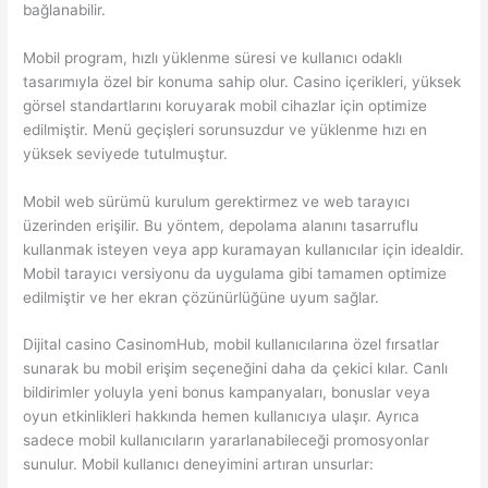
bağlanabilir.
Mobil program, hızlı yüklenme süresi ve kullanıcı odaklı
tasarımıyla özel bir konuma sahip olur. Casino içerikleri, yüksek
görsel standartlarını koruyarak mobil cihazlar için optimize
edilmiştir. Menü geçişleri sorunsuzdur ve yüklenme hızı en
yüksek seviyede tutulmuştur.
Mobil web sürümü kurulum gerektirmez ve web tarayıcı
üzerinden erişilir. Bu yöntem, depolama alanını tasarruflu
kullanmak isteyen veya app kuramayan kullanıcılar için idealdir.
Mobil tarayıcı versiyonu da uygulama gibi tamamen optimize
edilmiştir ve her ekran çözünürlüğüne uyum sağlar.
Dijital casino CasinomHub, mobil kullanıcılarına özel fırsatlar
sunarak bu mobil erişim seçeneğini daha da çekici kılar. Canlı
bildirimler yoluyla yeni bonus kampanyaları, bonuslar veya
oyun etkinlikleri hakkında hemen kullanıcıya ulaşır. Ayrıca
sadece mobil kullanıcıların yararlanabileceği promosyonlar
sunulur. Mobil kullanıcı deneyimini artıran unsurlar: