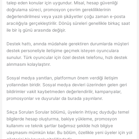
talep eden konular için uygundur. Misal, hesap güvenliği
doğrulama süreci, promosyon çevrim gerekliliklerinin
değerlendirilmesi veya yazılı şikâyetler çoğu zaman e-posta
aracılığıyla gerçekleştirilir. Dönüş süreleri genellikle birkaç saat
ile bir iş günü arasında değişir.
Destek hattı, anında müdahale gerektiren durumlarda müşteri
destek personeliyle iletişime geçmek isteyen oyunculara
sunulur. Türk oyuncular için özel destek telefonu, hızlı destek
alınmasını kolaylaştırır.
Sosyal medya yanıtları, platformun önem verdiği iletişim
yollarından biridir. Sosyal medya devleri üzerinden gelen geri
bildirimler vakit kaybetmeden değerlendirilir, kampanyalar,
promosyonlar ve duyurular da burada yayınlanır.
Sıkça Sorulan Sorular bölümü, üyelerin ihtiyaç duyduğu temel
bilgilerde hesap oluşturma, bakiye yükleme, promosyon
kullanımı ve teknik şartlar bağımsız şekilde hızlı bilgiye
ulaşmasını mümkün kılar. Bu bölüm, özellikle yeni üyeler için yol