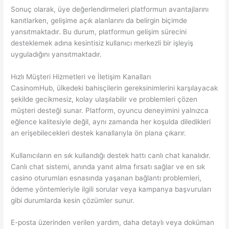
Sonuç olarak, üye değerlendirmeleri platformun avantajlarını
kanıtlarken, gelişime açık alanlarını da belirgin biçimde
yansıtmaktadır. Bu durum, platformun gelişim sürecini
desteklemek adına kesintisiz kullanıcı merkezli bir işleyiş
uyguladığını yansıtmaktadır.
Hızlı Müşteri Hizmetleri ve İletişim Kanalları
CasinomHub, ülkedeki bahisçilerin gereksinimlerini karşılayacak
şekilde gecikmesiz, kolay ulaşılabilir ve problemleri çözen
müşteri desteği sunar. Platform, oyuncu deneyimini yalnızca
eğlence kalitesiyle değil, aynı zamanda her koşulda diledikleri
an erişebilecekleri destek kanallarıyla ön plana çıkarır.
Kullanıcıların en sık kullandığı destek hattı canlı chat kanalıdır.
Canlı chat sistemi, anında yanıt alma fırsatı sağlar ve en sık
casino oturumları esnasında yaşanan bağlantı problemleri,
ödeme yöntemleriyle ilgili sorular veya kampanya başvuruları
gibi durumlarda kesin çözümler sunur.
E-posta üzerinden verilen yardım, daha detaylı veya doküman