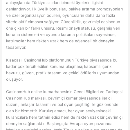
anlayışları da Türkiye sınırları içindeki üyelerin ilgisini
canlandırıyor. İlk üyelik bonusları, bakiye artırma promosyonları
ve özel organizasyon ödülleri, oyuncuların daha daha fazla
sitede aktif olmasını sağlıyor. Güvenilirlik, çevrimiçi casinonun
öne çıkan bir farklı unsuru. Resmi onaylı statüsü, gelişmiş veri
koruma sistemleri ve oyuncu koruma politikaları sayesinde,
katılımcılar hem riskten uzak hem de eğlenceli bir deneyim
tadabiliyor.
Kısacası, CasinomHub platformunun Türkiye piyasasında bu
kadar çok tercih edilen konuma ulaşması; kapsamlı içerik
havuzu, güven, pratik tasarım ve çekici ödüllerin uyumundan
oluşuyor.
CasinomHub online kumarhanesinin Genel Bilgileri ve Tarihçesi
CasinomHub markası, çevrimiçi kumar piyasasında ilerici
düzeni, anlaşılır tasarımı ve bol oyun çeşitliliği ile göz önünde
olan bir hizmettir. Kuruluş amacı, her oyun seviyesindeki
kullanıcılara hem tatmin edici hem de riskten uzak bir çevrimiçi
deneyim sağlamaktır. Başlangıçta Avrupa oyun pazarında