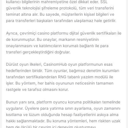
kullanıcı bilgilerinin mahremiyetine özel dikkat eder. SSL
güvenlik teknolojisi şifreleme protokolü, tüm veri transferini
teminat altına alır. Bu sayede, müşterilerin kişisel bilgileri ve
para transferleri başkaları tarafından ulaşılamaz hale getirilir.
Ayrıca, çevrimiçi casino platformu dijital güvenlik sertifikaları ile
de korunmuştur. Bu onaylar, markanın resmiyetinin
onaylanmasını ve katılımcıların korumalı bağlantı ile para
transferi gerçekleştirdiğini doğrular.
Dürüst oyun ilkeleri, CasinomHub oyun platformunun esas
hedeflerinden biridir. Tüm oyunlar, bağımsız denetim kurumları
tarafından sertifikalandırılan RNG tabanlı yazılım modülü ile
işler. Bu yöntem, her bahis oyununun neticesinin tamamen
rastgele ve tarafsız olmasını korur.
Bunun yanı sıra, platform oyuncu koruma politikaları temelinde
uygulanır. Üyelere para yatırma sınırı ayarlama, oyun zamanını
kısıtlama ve lüzum olduğunda hesap faaliyetlerini askıya alma
hakkı sağlanmaktadır. Bu koruma yöntemleri, hem riskten uzak
hem de ölçülü bir çevrim içi deneyim oluşturmayı.