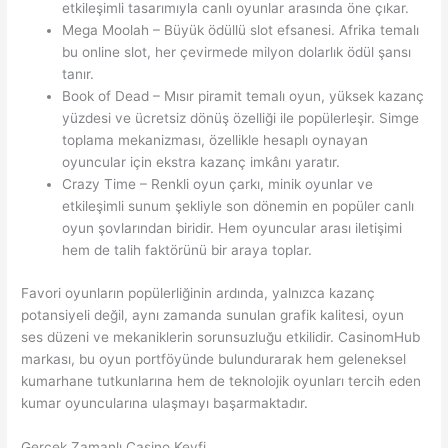
etkileşimli tasarımıyla canlı oyunlar arasında öne çıkar.
Mega Moolah – Büyük ödüllü slot efsanesi. Afrika temalı
bu online slot, her çevirmede milyon dolarlık ödül şansı
tanır.
Book of Dead – Mısır piramit temalı oyun, yüksek kazanç
yüzdesi ve ücretsiz dönüş özelliği ile popülerleşir. Simge
toplama mekanizması, özellikle hesaplı oynayan
oyuncular için ekstra kazanç imkânı yaratır.
Crazy Time – Renkli oyun çarkı, minik oyunlar ve
etkileşimli sunum şekliyle son dönemin en popüler canlı
oyun şovlarından biridir. Hem oyuncular arası iletişimi
hem de talih faktörünü bir araya toplar.
Favori oyunların popülerliğinin ardında, yalnızca kazanç
potansiyeli değil, aynı zamanda sunulan grafik kalitesi, oyun
ses düzeni ve mekaniklerin sorunsuzluğu etkilidir. CasinomHub
markası, bu oyun portföyünde bulundurarak hem geleneksel
kumarhane tutkunlarına hem de teknolojik oyunları tercih eden
kumar oyuncularına ulaşmayı başarmaktadır.
Gerçek Zamanlı Casino Keyfi