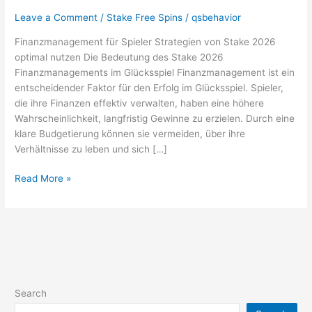
von
Leave a Comment
/
Stake Free Spins
/
qsbehavior
Stake
2026
Finanzmanagement für Spieler Strategien von Stake 2026
optimal
optimal nutzen Die Bedeutung des Stake 2026
nutzen
Finanzmanagements im Glücksspiel Finanzmanagement ist ein
entscheidender Faktor für den Erfolg im Glücksspiel. Spieler,
die ihre Finanzen effektiv verwalten, haben eine höhere
Wahrscheinlichkeit, langfristig Gewinne zu erzielen. Durch eine
klare Budgetierung können sie vermeiden, über ihre
Verhältnisse zu leben und sich […]
Read More »
Search