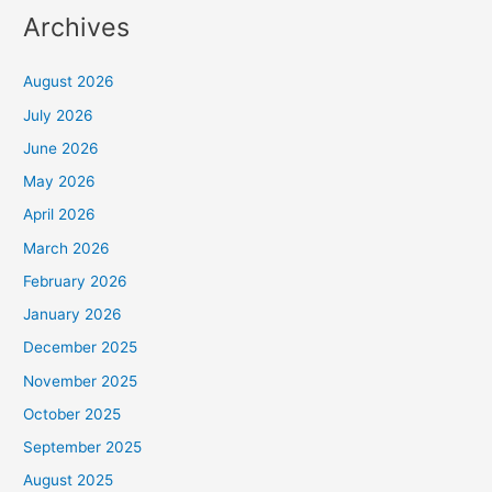
Archives
August 2026
July 2026
June 2026
May 2026
April 2026
March 2026
February 2026
January 2026
December 2025
November 2025
October 2025
September 2025
August 2025