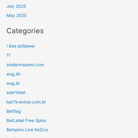
July 2025
May 2025
Categories
! Без рубрики
11
ateliermasomi.com
aug_bh
aug_bt
azer1xbet
bet7k-entrar.com.br
Betflag
BetLabel Free Spins
Betspino Live Καζίνο