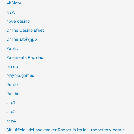
MrSloty
NEW
nové casino
Online Casino Efbet
Online Στοίχημα
Pablic
Paiements Rapides
pin up
playojo.games
Public
Rainbet
sep1
sep2
sep4
Siti ufficiali del bookmaker Roobet in Italia – roobetitaly.com e