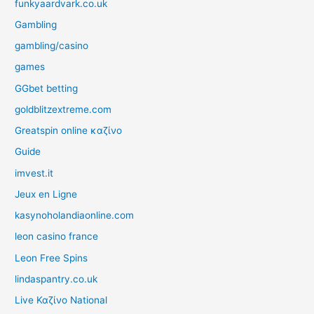
funkyaardvark.co.uk
Gambling
gambling/casino
games
GGbet betting
goldblitzextreme.com
Greatspin online καζίνο
Guide
imvest.it
Jeux en Ligne
kasynoholandiaonline.com
leon casino france
Leon Free Spins
lindaspantry.co.uk
Live Καζίνο National