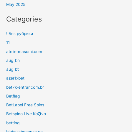
May 2025
Categories
! Без рубрики
11
ateliermasomi.com
aug_bh
aug_bt
azer1xbet
bet7k-entrar.com.br
Betflag
BetLabel Free Spins
Betspino Live Καζίνο
betting
bigbassbonanza.cc