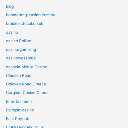
blog
boomerang-casino.com.de
braidelectrical.co.uk
casino
casino Rollino
casino/gambling
casinowazamba
casoola Mobile Casino
Chicken Road
Chicken Road Greece
Corgibet Casino Ocena
Entertainment
Fairspin-casino
Fast Payouts
funkyaardvark.co.uk