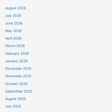
August 2026
July 2026
June 2026
May 2026
April 2026
March 2026
February 2026
January 2026
December 2025
November 2025
October 2025
September 2025
August 2025
July 2025