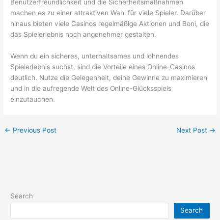
Benutzerfreundlichkeit und die Sicherheitsmaßnahmen
machen es zu einer attraktiven Wahl für viele Spieler. Darüber
hinaus bieten viele Casinos regelmäßige Aktionen und Boni, die
das Spielerlebnis noch angenehmer gestalten.
Wenn du ein sicheres, unterhaltsames und lohnendes
Spielerlebnis suchst, sind die Vorteile eines Online-Casinos
deutlich. Nutze die Gelegenheit, deine Gewinne zu maximieren
und in die aufregende Welt des Online-Glücksspiels
einzutauchen.
←
Previous Post
Next Post
→
Search
Search