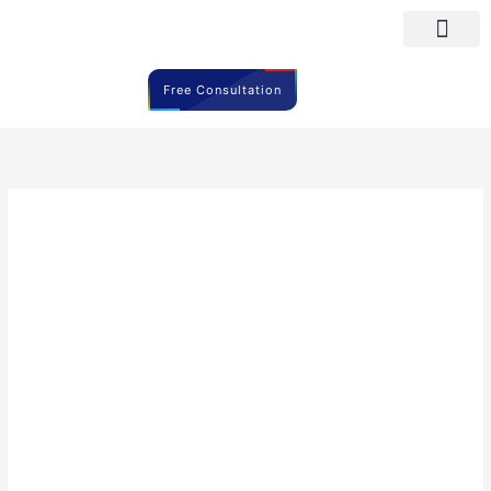
Skip
to
content
Autism Trea
Free Consultation
Sichere dir deine
Gewinne: Ein
Leitfaden zu
Auszahlungen im