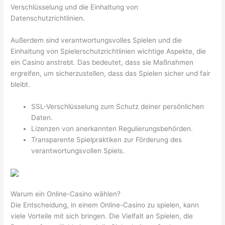
Verschlüsselung und die Einhaltung von
Datenschutzrichtlinien.
Außerdem sind verantwortungsvolles Spielen und die
Einhaltung von Spielerschutzrichtlinien wichtige Aspekte, die
ein Casino anstrebt. Das bedeutet, dass sie Maßnahmen
ergreifen, um sicherzustellen, dass das Spielen sicher und fair
bleibt.
SSL-Verschlüsselung zum Schutz deiner persönlichen
Daten.
Lizenzen von anerkannten Regulierungsbehörden.
Transparente Spielpraktiken zur Förderung des
verantwortungsvollen Spiels.
Warum ein Online-Casino wählen?
Die Entscheidung, in einem Online-Casino zu spielen, kann
viele Vorteile mit sich bringen. Die Vielfalt an Spielen, die