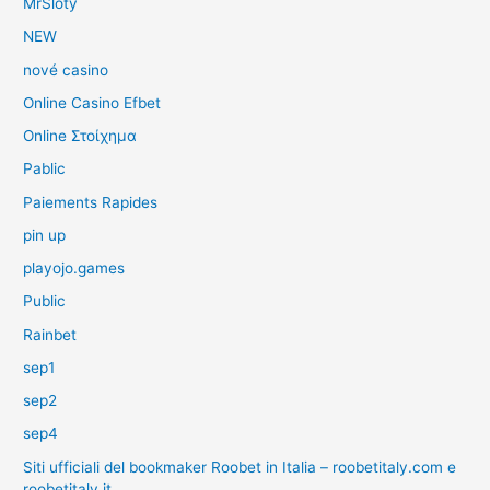
MrSloty
NEW
nové casino
Online Casino Efbet
Online Στοίχημα
Pablic
Paiements Rapides
pin up
playojo.games
Public
Rainbet
sep1
sep2
sep4
Siti ufficiali del bookmaker Roobet in Italia – roobetitaly.com e
roobetitaly.it