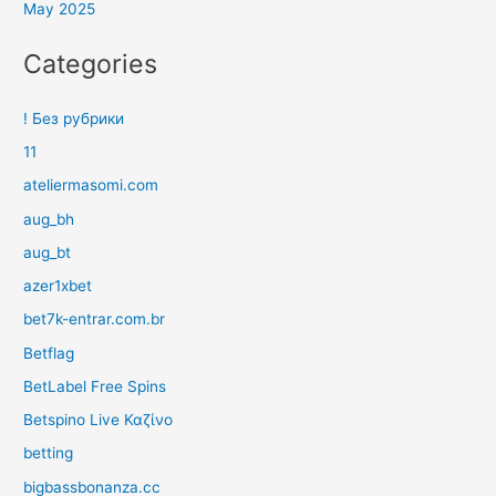
May 2025
Categories
! Без рубрики
11
ateliermasomi.com
aug_bh
aug_bt
azer1xbet
bet7k-entrar.com.br
Betflag
BetLabel Free Spins
Betspino Live Καζίνο
betting
bigbassbonanza.cc