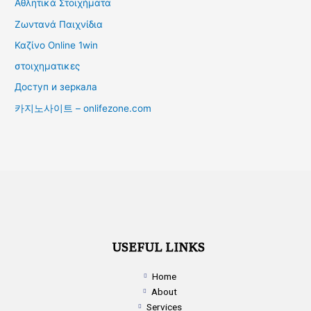
Αθλητικά Στοιχήματα
Ζωντανά Παιχνίδια
Καζίνο Online 1win
στοιχηματικες
Доступ и зеркала
카지노사이트 – onlifezone.com
USEFUL LINKS
Home
About
Services