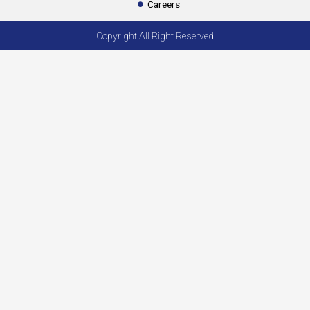
Careers
Copyright All Right Reserved