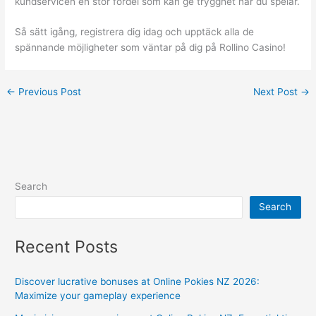
kundservicen en stor fördel som kan ge trygghet när du spelar.
Så sätt igång, registrera dig idag och upptäck alla de
spännande möjligheter som väntar på dig på Rollino Casino!
←
Previous Post
Next Post
→
Search
Search
Recent Posts
Discover lucrative bonuses at Online Pokies NZ 2026:
Maximize your gameplay experience