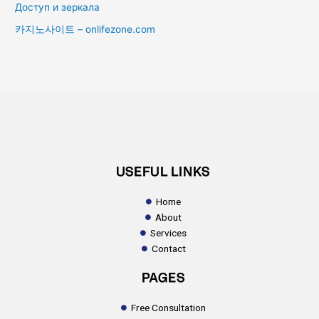
Доступ и зеркала
카지노사이트 – onlifezone.com
USEFUL LINKS
Home
About
Services
Contact
PAGES
Free Consultation