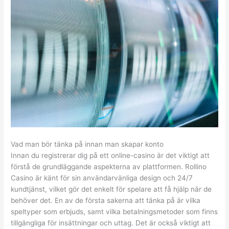
Vad man bör tänka på innan man skapar konto
Innan du registrerar dig på ett online-casino är det viktigt att
förstå de grundläggande aspekterna av plattformen. Rollino
Casino är känt för sin användarvänliga design och 24/7
kundtjänst, vilket gör det enkelt för spelare att få hjälp när de
behöver det. En av de första sakerna att tänka på är vilka
speltyper som erbjuds, samt vilka betalningsmetoder som finns
tillgängliga för insättningar och uttag. Det är också viktigt att