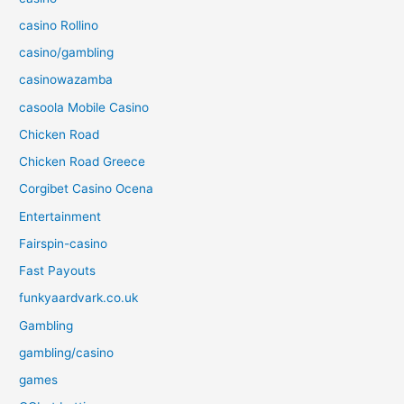
casino Rollino
casino/gambling
casinowazamba
casoola Mobile Casino
Chicken Road
Chicken Road Greece
Corgibet Casino Ocena
Entertainment
Fairspin-casino
Fast Payouts
funkyaardvark.co.uk
Gambling
gambling/casino
games