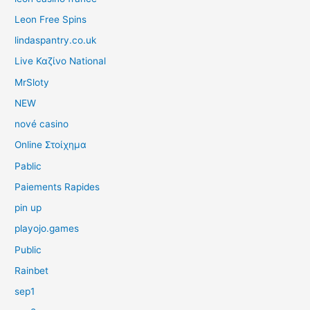
Leon Free Spins
lindaspantry.co.uk
Live Καζίνο National
MrSloty
NEW
nové casino
Online Στοίχημα
Pablic
Paiements Rapides
pin up
playojo.games
Public
Rainbet
sep1