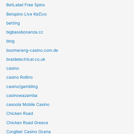
BetLabel Free Spins
Betspino Live Καζίνο
betting
bigbassbonanza.cc
blog
boomerang-casino.com.de
braidelectrical.co.uk
casino
casino Rollino
casino/gambling
casinowazamba
casoola Mobile Casino
Chicken Road
Chicken Road Greece
Corgibet Casino Ocena