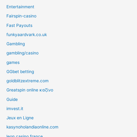
Entertainment
Fairspin-casino
Fast Payouts
funkyaardvark.co.uk
Gambling
gambling/casino
games
GGbet betting
goldblitzextreme.com
Greatspin online καζίνο
Guide
imvest.it
Jeux en Ligne
kasynoholandiaonline.com
leon casino france