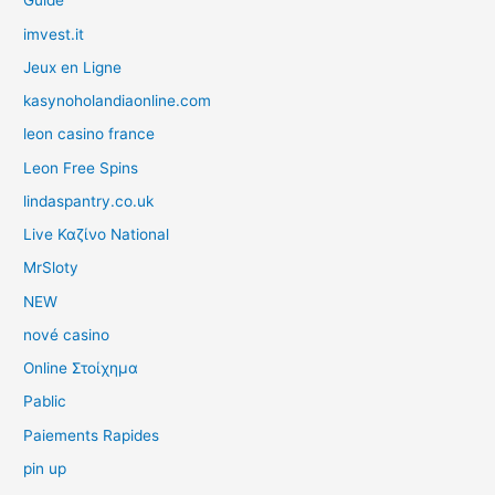
Guide
imvest.it
Jeux en Ligne
kasynoholandiaonline.com
leon casino france
Leon Free Spins
lindaspantry.co.uk
Live Καζίνο National
MrSloty
NEW
nové casino
Online Στοίχημα
Pablic
Paiements Rapides
pin up