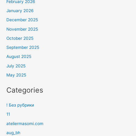
February 2026
January 2026
December 2025
November 2025
October 2025
September 2025
August 2025
July 2025
May 2025
Categories
! Без рубрики
11
ateliermasomi.com
aug_bh