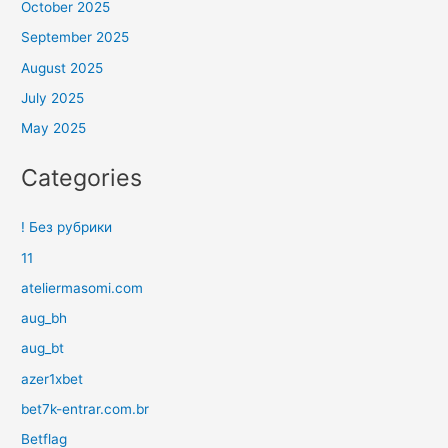
October 2025
September 2025
August 2025
July 2025
May 2025
Categories
! Без рубрики
11
ateliermasomi.com
aug_bh
aug_bt
azer1xbet
bet7k-entrar.com.br
Betflag