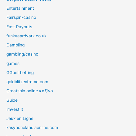
Entertainment
Fairspin-casino
Fast Payouts
funkyaardvark.co.uk
Gambling
gambling/casino
games
GGbet betting
goldblitzextreme.com
Greatspin online καζίνο
Guide
imvest.it
Jeux en Ligne
kasynoholandiaonline.com