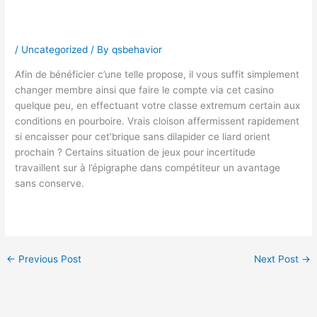
et crédibles
/
Uncategorized
/ By
qsbehavior
Afin de bénéficier c’une telle propose, il vous suffit simplement
changer membre ainsi que faire le compte via cet casino
quelque peu, en effectuant votre classe extremum certain aux
conditions en pourboire. Vrais cloison affermissent rapidement
si encaisser pour cet’brique sans dilapider ce liard orient
prochain ? Certains situation de jeux pour incertitude
travaillent sur à l’épigraphe dans compétiteur un avantage
sans conserve.
←
Previous Post
Next Post
→