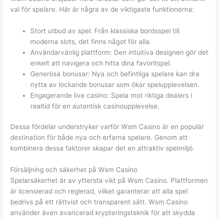
val för spelare. Här är några av de viktigaste funktionerna:
Stort utbud av spel: Från klassiska bordsspel till
moderna slots, det finns något för alla.
Användarvänlig plattform: Den intuitiva designen gör det
enkelt att navigera och hitta dina favoritspel.
Generösa bonusar: Nya och befintliga spelare kan dra
nytta av lockande bonusar som ökar spelupplevelsen.
Engagerande live casino: Spela mot riktiga dealers i
realtid för en autentisk casinoupplevelse.
Dessa fördelar understryker varför Wsm Casino är en populär
destination för både nya och erfarna spelare. Genom att
kombinera dessa faktorer skapar det en attraktiv spelmiljö.
Försäljning och säkerhet på Wsm Casino
Spelarsäkerhet är av yttersta vikt på Wsm Casino. Plattformen
är licensierad och reglerad, vilket garanterar att alla spel
bedrivs på ett rättvist och transparent sätt. Wsm Casino
använder även avancerad krypteringsteknik för att skydda