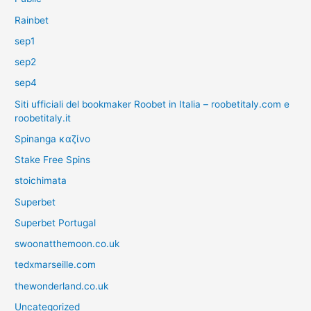
Rainbet
sep1
sep2
sep4
Siti ufficiali del bookmaker Roobet in Italia – roobetitaly.com e
roobetitaly.it
Spinanga καζίνο
Stake Free Spins
stoichimata
Superbet
Superbet Portugal
swoonatthemoon.co.uk
tedxmarseille.com
thewonderland.co.uk
Uncategorized