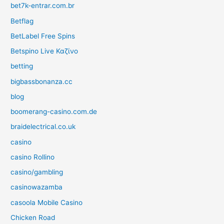
bet7k-entrar.com.br
Betflag
BetLabel Free Spins
Betspino Live Καζίνο
betting
bigbassbonanza.cc
blog
boomerang-casino.com.de
braidelectrical.co.uk
casino
casino Rollino
casino/gambling
casinowazamba
casoola Mobile Casino
Chicken Road