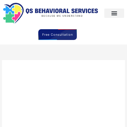
Skip
to
content
Autism Tr
Free Consultation
Maximera ditt
spelande på Wsm
Casino: en guide
till de hetaste