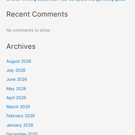
Recent Comments
No comments to show.
Archives
August 2026
July 2026
June 2026
May 2026
April 2026
March 2026
February 2026
January 2026
December 2025