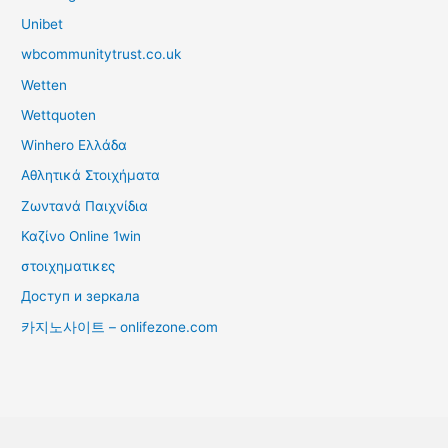
Unibet
wbcommunitytrust.co.uk
Wetten
Wettquoten
Winhero Ελλάδα
Αθλητικά Στοιχήματα
Ζωντανά Παιχνίδια
Καζίνο Online 1win
στοιχηματικες
Доступ и зеркала
카지노사이트 – onlifezone.com