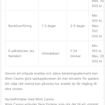
Max. 50
000 kr
Min.
500 kr,
Banköverföring
1-2 dagar
2-5 dagar
Max.
100
000 kr
Min.
E-plånböcker (ex.
1-24
100 kr,
Omedelbart
Neteller)
timmar
Max. 25
000 kr
Genom att erbjuda snabba och säkra betalningsalternativ kan
Wsm Casino göra spelupplevelsen än mer attraktiv för spelare.
Att välja rätt metod kan påverka hur snabbt du får tillgång till
dina vinster.
Nyckelfördelar med Wsm Casino
Wsm Casino erbjuder flera fördelar som gör det till ett utmärkt