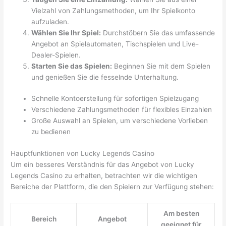
Vielzahl von Zahlungsmethoden, um Ihr Spielkonto
aufzuladen.
Wählen Sie Ihr Spiel:
Durchstöbern Sie das umfassende
Angebot an Spielautomaten, Tischspielen und Live-
Dealer-Spielen.
Starten Sie das Spielen:
Beginnen Sie mit dem Spielen
und genießen Sie die fesselnde Unterhaltung.
Schnelle Kontoerstellung für sofortigen Spielzugang
Verschiedene Zahlungsmethoden für flexibles Einzahlen
Große Auswahl an Spielen, um verschiedene Vorlieben
zu bedienen
Hauptfunktionen von Lucky Legends Casino
Um ein besseres Verständnis für das Angebot von Lucky
Legends Casino zu erhalten, betrachten wir die wichtigen
Bereiche der Plattform, die den Spielern zur Verfügung stehen:
Am besten
Bereich
Angebot
geeignet für