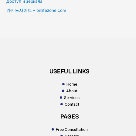
Доступ и зеркала
카지노사이트 – onlifezone.com
USEFUL LINKS
Home
About
Services
Contact
PAGES
Free Consultation
Careers