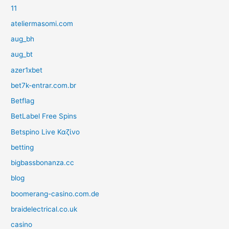
11
ateliermasomi.com
aug_bh
aug_bt
azer1xbet
bet7k-entrar.com.br
Betflag
BetLabel Free Spins
Betspino Live Καζίνο
betting
bigbassbonanza.cc
blog
boomerang-casino.com.de
braidelectrical.co.uk
casino