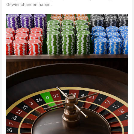
Gewinnchancen haben.