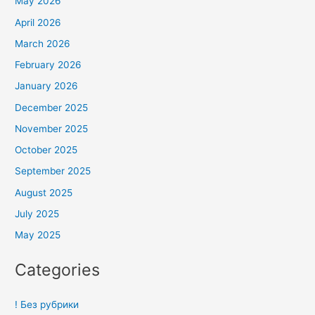
May 2026
April 2026
March 2026
February 2026
January 2026
December 2025
November 2025
October 2025
September 2025
August 2025
July 2025
May 2025
Categories
! Без рубрики