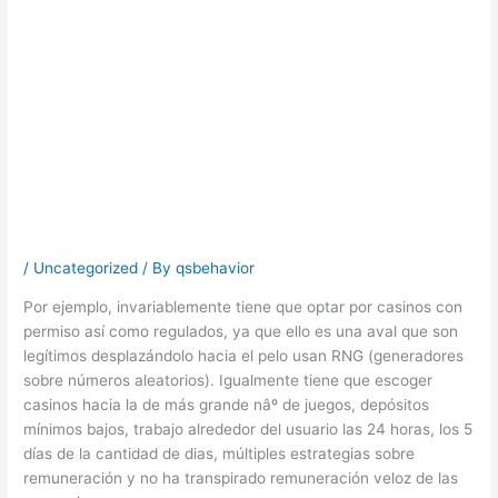
brazil giros sin
ranura Argentina
Páginas
confiables
/
Uncategorized
/ By
qsbehavior
Por ejemplo, invariablemente tiene que optar por casinos con
permiso así­ como regulados, ya que ello es una aval que son
legítimos desplazándolo hacia el pelo usan RNG (generadores
sobre números aleatorios). Igualmente tiene que escoger
casinos hacia la de más grande nâº de juegos, depósitos
mínimos bajos, trabajo alrededor del usuario las 24 horas, los 5
días de la cantidad de dias, múltiples estrategias sobre
remuneración y no ha transpirado remuneración veloz de las