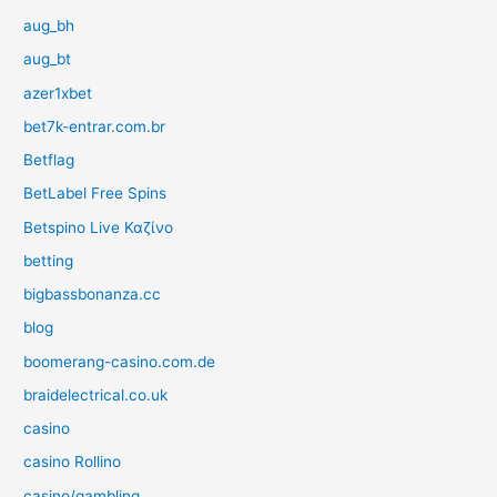
aug_bh
aug_bt
azer1xbet
bet7k-entrar.com.br
Betflag
BetLabel Free Spins
Betspino Live Καζίνο
betting
bigbassbonanza.cc
blog
boomerang-casino.com.de
braidelectrical.co.uk
casino
casino Rollino
casino/gambling