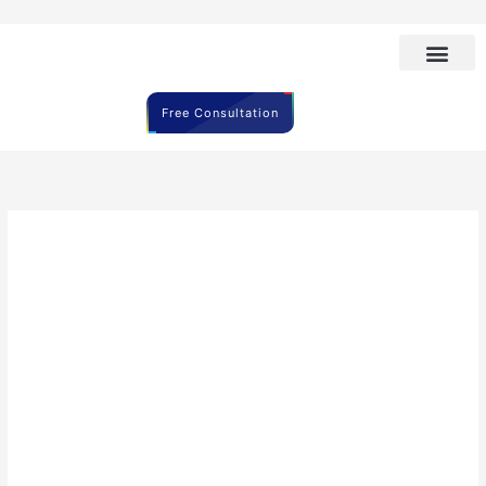
Skip
to
content
Autism Tr
Free Consultation
Listado de
casinos en
internet seguros
sobre samba