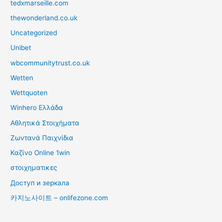
tedxmarseille.com
thewonderland.co.uk
Uncategorized
Unibet
wbcommunitytrust.co.uk
Wetten
Wettquoten
Winhero Ελλάδα
Αθλητικά Στοιχήματα
Ζωντανά Παιχνίδια
Καζίνο Online 1win
στοιχηματικες
Доступ и зеркала
카지노사이트 – onlifezone.com