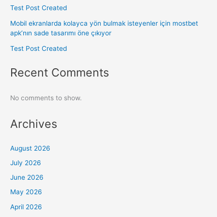
Test Post Created
Mobil ekranlarda kolayca yön bulmak isteyenler için mostbet
apk’nın sade tasarımı öne çıkıyor
Test Post Created
Recent Comments
No comments to show.
Archives
August 2026
July 2026
June 2026
May 2026
April 2026