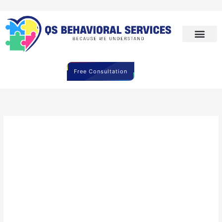
Skip
to
content
Autism Tr
Free Consultation
KOSTENLOSE
world football
stars Slot