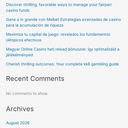
Discover thrilling, favorable ways to manage your fairpari
casino funds
Gana a lo grande con Melbet Estrategias avanzadas de casino
para la acumulación de riqueza
Maximiza tu capital de juego: revelados los fundamentos
olímpicos efectivos
Magyar Online Casino heti reload bónuszok: így optimalizáld a
játékélményed
Cherish thrilling outcomes: Your complete kk8 gambling guide
Recent Comments
No comments to show.
Archives
August 2026