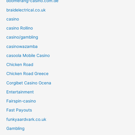
boomerang-casino.com.de
braidelectrical.co.uk
casino
casino Rollino
casino/gambling
casinowazamba
casoola Mobile Casino
Chicken Road
Chicken Road Greece
Corgibet Casino Ocena
Entertainment
Fairspin-casino
Fast Payouts
funkyaardvark.co.uk
Gambling