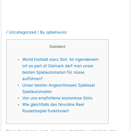
Erreichbar-Slot-
Machines!
/
Uncategorized
/ By
qsbehavior
Content
World football stars Slot: An irgendeinem
ort as part of Ostmark darf man unser
besten Spielautomaten für nüsse
aufführen?
Unser besten Angeschlossen Spielsaal
Spielautomaten
Von uns empfohlene kostenlose Slots
Wie gleichfalls das Novoline Reel
Roulettespiel funktioniert