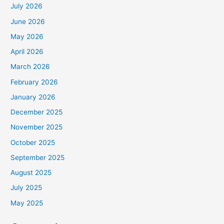
July 2026
June 2026
May 2026
April 2026
March 2026
February 2026
January 2026
December 2025
November 2025
October 2025
September 2025
August 2025
July 2025
May 2025