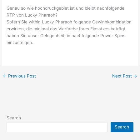
Genau so wie hochdruckgebiet ist und bleibt nachfolgende
RTP von Lucky Pharaoh?
Sofern Sie within Lucky Pharaoh folgende Gewinnkombination
erwirken, die minimal das Vierfache Ihres Einsatzes beträgt,
haben Sie unser Gelegenheit, in nachfolgende Power Spins
einzusteigen.
←
Previous Post
Next Post
→
Search
Search