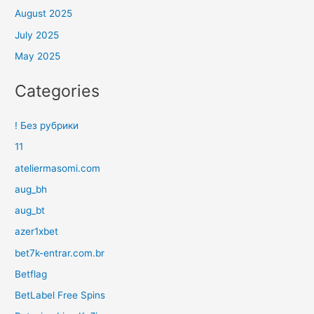
August 2025
July 2025
May 2025
Categories
! Без рубрики
11
ateliermasomi.com
aug_bh
aug_bt
azer1xbet
bet7k-entrar.com.br
Betflag
BetLabel Free Spins