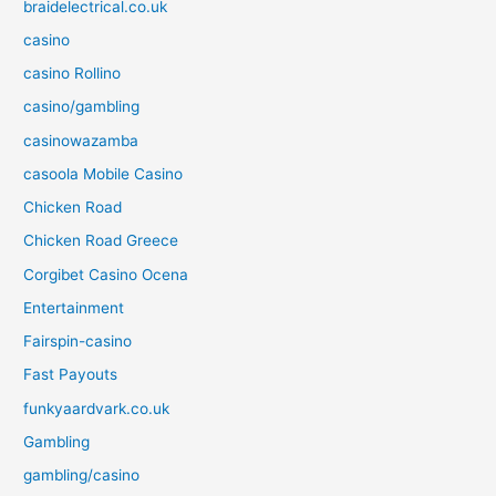
braidelectrical.co.uk
casino
casino Rollino
casino/gambling
casinowazamba
casoola Mobile Casino
Chicken Road
Chicken Road Greece
Corgibet Casino Ocena
Entertainment
Fairspin-casino
Fast Payouts
funkyaardvark.co.uk
Gambling
gambling/casino