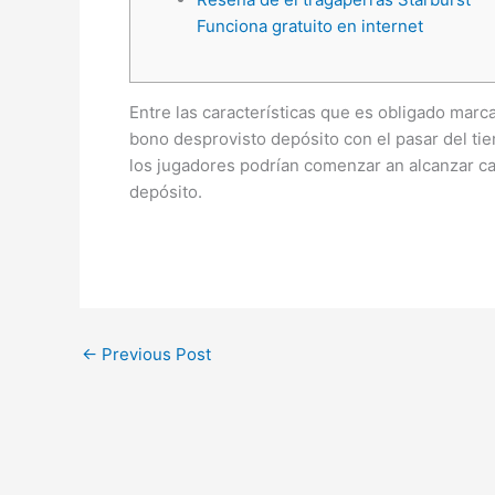
Funciona gratuito en internet
Entre las características que es obligado mar
bono desprovisto depósito con el pasar del tie
los jugadores podrían comenzar an alcanzar care
depósito.
←
Previous Post