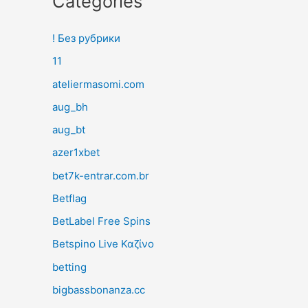
Categories
! Без рубрики
11
ateliermasomi.com
aug_bh
aug_bt
azer1xbet
bet7k-entrar.com.br
Betflag
BetLabel Free Spins
Betspino Live Καζίνο
betting
bigbassbonanza.cc