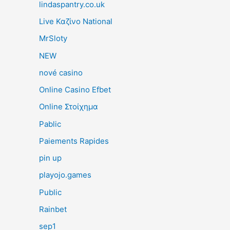
lindaspantry.co.uk
Live Καζίνο National
MrSloty
NEW
nové casino
Online Casino Efbet
Online Στοίχημα
Pablic
Paiements Rapides
pin up
playojo.games
Public
Rainbet
sep1