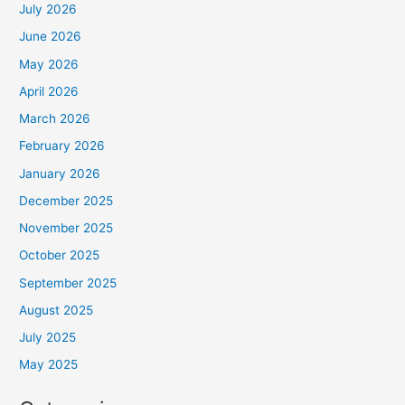
July 2026
June 2026
May 2026
April 2026
March 2026
February 2026
January 2026
December 2025
November 2025
October 2025
September 2025
August 2025
July 2025
May 2025