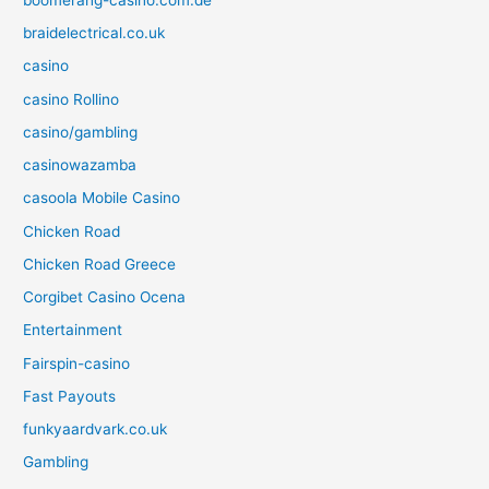
braidelectrical.co.uk
casino
casino Rollino
casino/gambling
casinowazamba
casoola Mobile Casino
Chicken Road
Chicken Road Greece
Corgibet Casino Ocena
Entertainment
Fairspin-casino
Fast Payouts
funkyaardvark.co.uk
Gambling