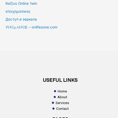
Καζίνο Online 1win
στοιχηματικες
Доступ и зеркала
카지노사이트 – onlifezone.com
USEFUL LINKS
Home
About
Services
Contact