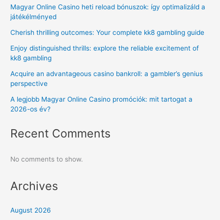
Magyar Online Casino heti reload bónuszok: így optimalizáld a
játékélményed
Cherish thrilling outcomes: Your complete kk8 gambling guide
Enjoy distinguished thrills: explore the reliable excitement of
kk8 gambling
Acquire an advantageous casino bankroll: a gambler’s genius
perspective
A legjobb Magyar Online Casino promóciók: mit tartogat a
2026-os év?
Recent Comments
No comments to show.
Archives
August 2026