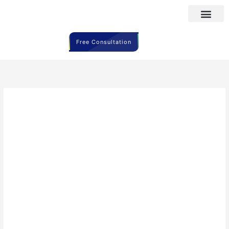
Skip
to
content
Autism Tr
Free Consultation
Avslöja
hemligheterna
bakom
framgångsrika