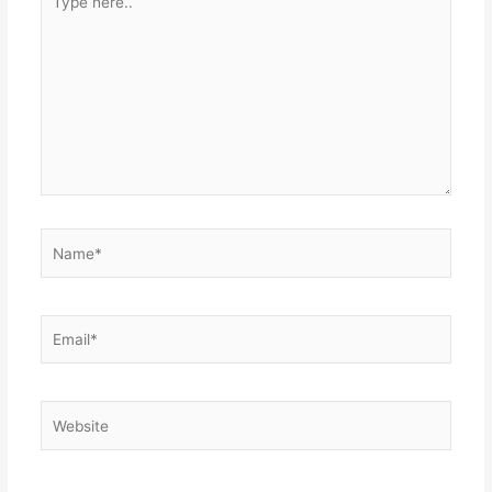
here..
Name*
Email*
Website