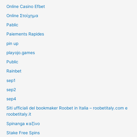
Online Casino Efbet
Online Στοίχημα
Pablic
Paiements Rapides
pin up
playojo.games
Public
Rainbet
sep1
sep2
sep4
Siti ufficiali del bookmaker Roobet in Italia – roobetitaly.com e
roobetitaly.it
Spinanga καζίνο
Stake Free Spins