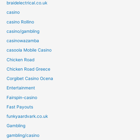
braidelectrical.co.uk
casino
casino Rollino
casino/gambling
casinowazamba
casoola Mobile Casino
Chicken Road
Chicken Road Greece
Corgibet Casino Ocena
Entertainment
Fairspin-casino
Fast Payouts
funkyaardvark.co.uk
Gambling
gambling/casino