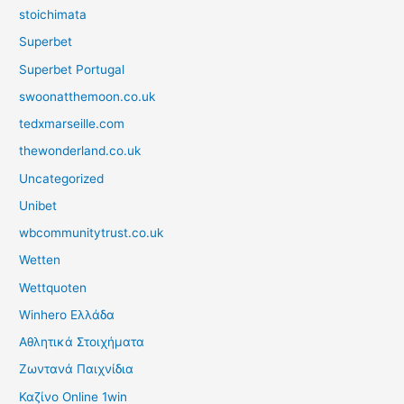
stoichimata
Superbet
Superbet Portugal
swoonatthemoon.co.uk
tedxmarseille.com
thewonderland.co.uk
Uncategorized
Unibet
wbcommunitytrust.co.uk
Wetten
Wettquoten
Winhero Ελλάδα
Αθλητικά Στοιχήματα
Ζωντανά Παιχνίδια
Καζίνο Online 1win