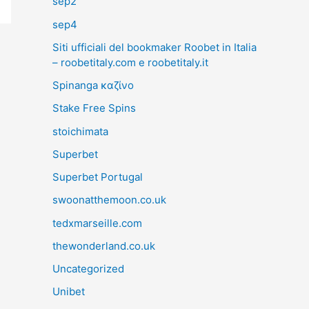
sep2
sep4
Siti ufficiali del bookmaker Roobet in Italia
– roobetitaly.com e roobetitaly.it
Spinanga καζίνο
Stake Free Spins
stoichimata
Superbet
Superbet Portugal
swoonatthemoon.co.uk
tedxmarseille.com
thewonderland.co.uk
Uncategorized
Unibet