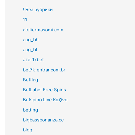
! Без рубрики
11
ateliermasomi.com
aug_bh
aug_bt
azer1xbet
bet7k-entrar.com.br
Betflag
BetLabel Free Spins
Betspino Live Καζίνο
betting
bigbassbonanza.cc
blog