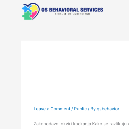
Skip
to
content
Zakonodavni o
Kako se razliku
zemljama i Ca
Leave a Comment
/
Public
/ By
qsbehavior
Zakonodavni okviri kockanja Kako se razlikuju 