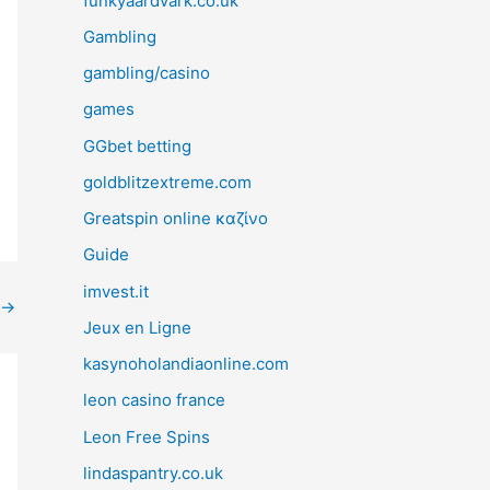
funkyaardvark.co.uk
Gambling
gambling/casino
games
GGbet betting
goldblitzextreme.com
Greatspin online καζίνο
Guide
imvest.it
→
Jeux en Ligne
kasynoholandiaonline.com
leon casino france
Leon Free Spins
lindaspantry.co.uk