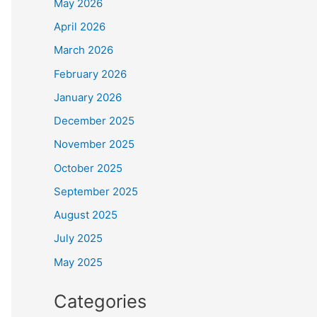
May 2026
April 2026
March 2026
February 2026
January 2026
December 2025
November 2025
October 2025
September 2025
August 2025
July 2025
May 2025
Categories