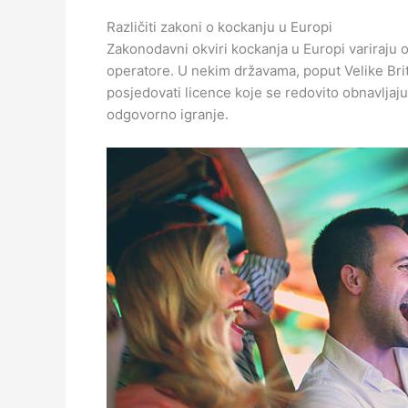
Različiti zakoni o kockanju u Europi
Zakonodavni okviri kockanja u Europi variraju o
operatore. U nekim državama, poput Velike Brit
posjedovati licence koje se redovito obnavljaju
odgovorno igranje.