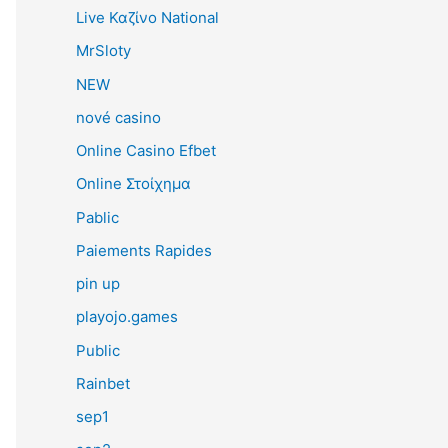
Live Καζίνο National
MrSloty
NEW
nové casino
Online Casino Efbet
Online Στοίχημα
Pablic
Paiements Rapides
pin up
playojo.games
Public
Rainbet
sep1