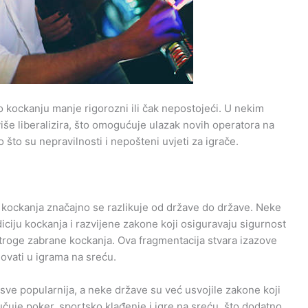
o kockanju manje rigorozni ili čak nepostojeći. U nekim
še liberalizira, što omogućuje ulazak novih operatora na
o što su nepravilnosti i nepošteni uvjeti za igrače.
kockanja značajno se razlikuje od države do države. Neke
ciju kockanja i razvijene zakone koji osiguravaju sigurnost
stroge zabrane kockanja. Ova fragmentacija stvara izazove
lovati u igrama na sreću.
 sve popularnija, a neke države su već usvojile zakone koji
čuje poker, sportsko klađenje i igre na sreću, što dodatno