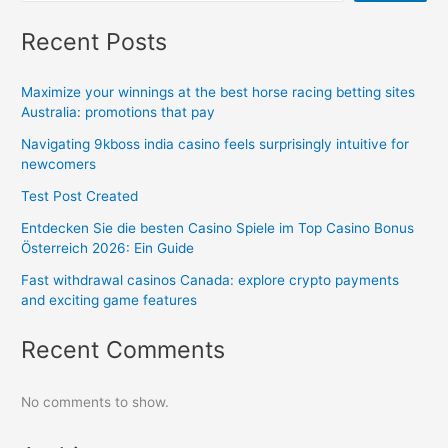
Recent Posts
Maximize your winnings at the best horse racing betting sites
Australia: promotions that pay
Navigating 9kboss india casino feels surprisingly intuitive for
newcomers
Test Post Created
Entdecken Sie die besten Casino Spiele im Top Casino Bonus
Österreich 2026: Ein Guide
Fast withdrawal casinos Canada: explore crypto payments
and exciting game features
Recent Comments
No comments to show.