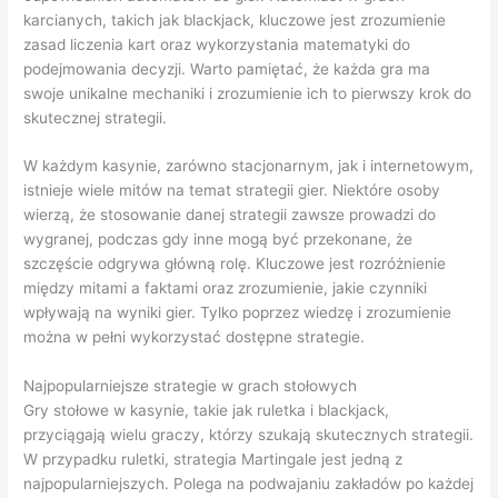
karcianych, takich jak blackjack, kluczowe jest zrozumienie
zasad liczenia kart oraz wykorzystania matematyki do
podejmowania decyzji. Warto pamiętać, że każda gra ma
swoje unikalne mechaniki i zrozumienie ich to pierwszy krok do
skutecznej strategii.
W każdym kasynie, zarówno stacjonarnym, jak i internetowym,
istnieje wiele mitów na temat strategii gier. Niektóre osoby
wierzą, że stosowanie danej strategii zawsze prowadzi do
wygranej, podczas gdy inne mogą być przekonane, że
szczęście odgrywa główną rolę. Kluczowe jest rozróżnienie
między mitami a faktami oraz zrozumienie, jakie czynniki
wpływają na wyniki gier. Tylko poprzez wiedzę i zrozumienie
można w pełni wykorzystać dostępne strategie.
Najpopularniejsze strategie w grach stołowych
Gry stołowe w kasynie, takie jak ruletka i blackjack,
przyciągają wielu graczy, którzy szukają skutecznych strategii.
W przypadku ruletki, strategia Martingale jest jedną z
najpopularniejszych. Polega na podwajaniu zakładów po każdej