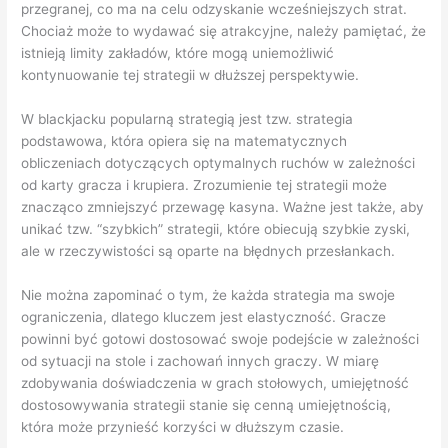
przegranej, co ma na celu odzyskanie wcześniejszych strat.
Chociaż może to wydawać się atrakcyjne, należy pamiętać, że
istnieją limity zakładów, które mogą uniemożliwić
kontynuowanie tej strategii w dłuższej perspektywie.
W blackjacku popularną strategią jest tzw. strategia
podstawowa, która opiera się na matematycznych
obliczeniach dotyczących optymalnych ruchów w zależności
od karty gracza i krupiera. Zrozumienie tej strategii może
znacząco zmniejszyć przewagę kasyna. Ważne jest także, aby
unikać tzw. “szybkich” strategii, które obiecują szybkie zyski,
ale w rzeczywistości są oparte na błędnych przesłankach.
Nie można zapominać o tym, że każda strategia ma swoje
ograniczenia, dlatego kluczem jest elastyczność. Gracze
powinni być gotowi dostosować swoje podejście w zależności
od sytuacji na stole i zachowań innych graczy. W miarę
zdobywania doświadczenia w grach stołowych, umiejętność
dostosowywania strategii stanie się cenną umiejętnością,
która może przynieść korzyści w dłuższym czasie.