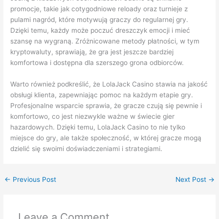
promocje, takie jak cotygodniowe reloady oraz turnieje z
pulami nagród, które motywują graczy do regularnej gry.
Dzięki temu, każdy może poczuć dreszczyk emocji i mieć
szansę na wygraną. Zróżnicowane metody płatności, w tym
kryptowaluty, sprawiają, że gra jest jeszcze bardziej
komfortowa i dostępna dla szerszego grona odbiorców.
Warto również podkreślić, że LolaJack Casino stawia na jakość
obsługi klienta, zapewniając pomoc na każdym etapie gry.
Profesjonalne wsparcie sprawia, że gracze czują się pewnie i
komfortowo, co jest niezwykle ważne w świecie gier
hazardowych. Dzięki temu, LolaJack Casino to nie tylko
miejsce do gry, ale także społeczność, w której gracze mogą
dzielić się swoimi doświadczeniami i strategiami.
←
Previous Post
Next Post
→
Leave a Comment