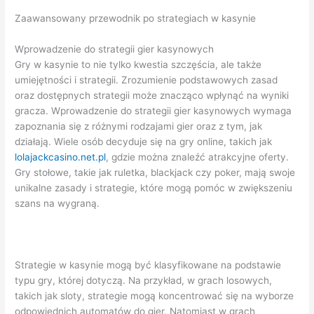
Zaawansowany przewodnik po strategiach w kasynie
Wprowadzenie do strategii gier kasynowych
Gry w kasynie to nie tylko kwestia szczęścia, ale także
umiejętności i strategii. Zrozumienie podstawowych zasad
oraz dostępnych strategii może znacząco wpłynąć na wyniki
gracza. Wprowadzenie do strategii gier kasynowych wymaga
zapoznania się z różnymi rodzajami gier oraz z tym, jak
działają. Wiele osób decyduje się na gry online, takich jak
lolajackcasino.net.pl
, gdzie można znaleźć atrakcyjne oferty.
Gry stołowe, takie jak ruletka, blackjack czy poker, mają swoje
unikalne zasady i strategie, które mogą pomóc w zwiększeniu
szans na wygraną.
Strategie w kasynie mogą być klasyfikowane na podstawie
typu gry, której dotyczą. Na przykład, w grach losowych,
takich jak sloty, strategie mogą koncentrować się na wyborze
odpowiednich automatów do gier. Natomiast w grach