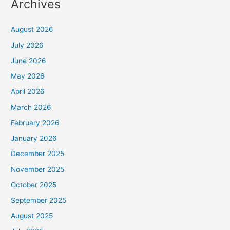
Archives
August 2026
July 2026
June 2026
May 2026
April 2026
March 2026
February 2026
January 2026
December 2025
November 2025
October 2025
September 2025
August 2025