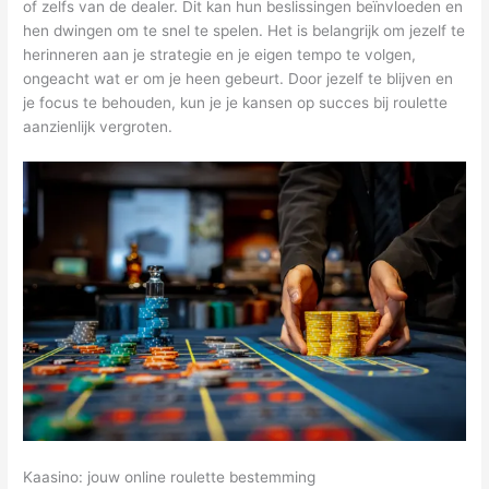
of zelfs van de dealer. Dit kan hun beslissingen beïnvloeden en
hen dwingen om te snel te spelen. Het is belangrijk om jezelf te
herinneren aan je strategie en je eigen tempo te volgen,
ongeacht wat er om je heen gebeurt. Door jezelf te blijven en
je focus te behouden, kun je je kansen op succes bij roulette
aanzienlijk vergroten.
Kaasino: jouw online roulette bestemming