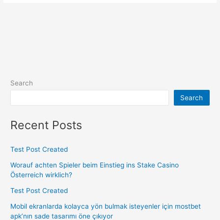
Search
Search
Recent Posts
Test Post Created
Worauf achten Spieler beim Einstieg ins Stake Casino
Österreich wirklich?
Test Post Created
Mobil ekranlarda kolayca yön bulmak isteyenler için mostbet
apk’nın sade tasarımı öne çıkıyor