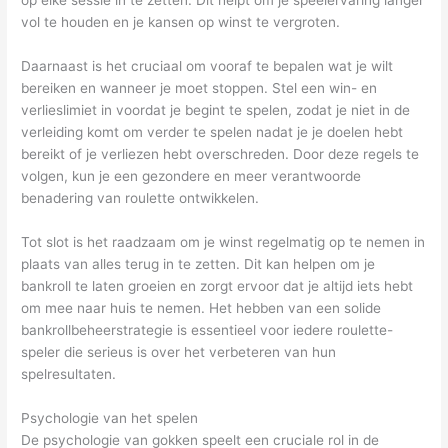
op elke sessie in te zetten. Dit helpt om je speelervaring langer
vol te houden en je kansen op winst te vergroten.
Daarnaast is het cruciaal om vooraf te bepalen wat je wilt
bereiken en wanneer je moet stoppen. Stel een win- en
verlieslimiet in voordat je begint te spelen, zodat je niet in de
verleiding komt om verder te spelen nadat je je doelen hebt
bereikt of je verliezen hebt overschreden. Door deze regels te
volgen, kun je een gezondere en meer verantwoorde
benadering van roulette ontwikkelen.
Tot slot is het raadzaam om je winst regelmatig op te nemen in
plaats van alles terug in te zetten. Dit kan helpen om je
bankroll te laten groeien en zorgt ervoor dat je altijd iets hebt
om mee naar huis te nemen. Het hebben van een solide
bankrollbeheerstrategie is essentieel voor iedere roulette-
speler die serieus is over het verbeteren van hun
spelresultaten.
Psychologie van het spelen
De psychologie van gokken speelt een cruciale rol in de