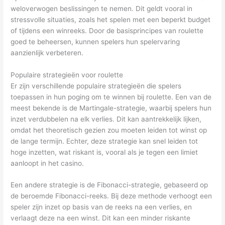
weloverwogen beslissingen te nemen. Dit geldt vooral in
stressvolle situaties, zoals het spelen met een beperkt budget
of tijdens een winreeks. Door de basisprincipes van roulette
goed te beheersen, kunnen spelers hun spelervaring
aanzienlijk verbeteren.
Populaire strategieën voor roulette
Er zijn verschillende populaire strategieën die spelers
toepassen in hun poging om te winnen bij roulette. Een van de
meest bekende is de Martingale-strategie, waarbij spelers hun
inzet verdubbelen na elk verlies. Dit kan aantrekkelijk lijken,
omdat het theoretisch gezien zou moeten leiden tot winst op
de lange termijn. Echter, deze strategie kan snel leiden tot
hoge inzetten, wat riskant is, vooral als je tegen een limiet
aanloopt in het casino.
Een andere strategie is de Fibonacci-strategie, gebaseerd op
de beroemde Fibonacci-reeks. Bij deze methode verhoogt een
speler zijn inzet op basis van de reeks na een verlies, en
verlaagt deze na een winst. Dit kan een minder riskante