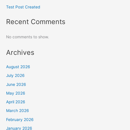
Test Post Created
Recent Comments
No comments to show.
Archives
August 2026
July 2026
June 2026
May 2026
April 2026
March 2026
February 2026
January 2026