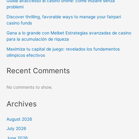
Guida all’accesso ai casinò online: come iniziare senza
problemi
Discover thrilling, favorable ways to manage your fairpari
casino funds
Gana a lo grande con Melbet Estrategias avanzadas de casino
para la acumulación de riqueza
Maximiza tu capital de juego: revelados los fundamentos
olímpicos efectivos
Recent Comments
No comments to show.
Archives
August 2026
July 2026
June 2026