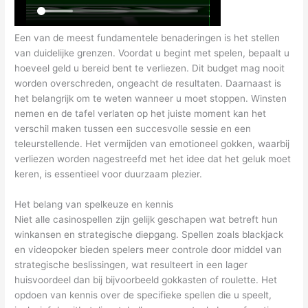
Een van de meest fundamentele benaderingen is het stellen
van duidelijke grenzen. Voordat u begint met spelen, bepaalt u
hoeveel geld u bereid bent te verliezen. Dit budget mag nooit
worden overschreden, ongeacht de resultaten. Daarnaast is
het belangrijk om te weten wanneer u moet stoppen. Winsten
nemen en de tafel verlaten op het juiste moment kan het
verschil maken tussen een succesvolle sessie en een
teleurstellende. Het vermijden van emotioneel gokken, waarbij
verliezen worden nagestreefd met het idee dat het geluk moet
keren, is essentieel voor duurzaam plezier.
Het belang van spelkeuze en kennis
Niet alle casinospellen zijn gelijk geschapen wat betreft hun
winkansen en strategische diepgang. Spellen zoals blackjack
en videopoker bieden spelers meer controle door middel van
strategische beslissingen, wat resulteert in een lager
huisvoordeel dan bij bijvoorbeeld gokkasten of roulette. Het
opdoen van kennis over de specifieke spellen die u speelt,