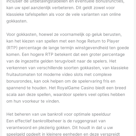
inclusief de uitbetalingstabellen en eventuele bonusfuncties,
kan uw spel aanzienlijk verbeteren. Dit geldt zowel voor
klassieke tafelspellen als voor de vele varianten van online
gokkasten.
Voor gokkasten, hoewel ze voornamelijk op geluk berusten,
kan het kiezen van spellen met een hoge Return to Player
(RTP) percentage de lange termijn winstgevendheid ten goede
komen. Een hogere RTP betekent dat een groter percentage
van de ingezette gelden terugvloeit naar de spelers. Het
verkennen van verschillende soorten gokkasten, van klassieke
fruitautomaten tot moderne video slots met complexe
bonusrondes, kan ook helpen om de spelervaring fris en
spannend te houden. Het RoyalGame Casino biedt een breed
scala aan deze spellen, waardoor spelers veel opties hebben
om hun voorkeur te vinden.
Het beheren van uw bankroll voor optimale speelduur
Een effectief bankrollbeheer is de ruggengraat van
verantwoord en plezierig gokken. Dit houdt in dat u uw
speelgeld opdeelt in kleinere eenheden en deze verspreidt