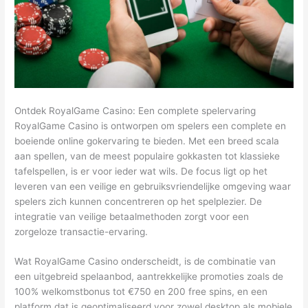
Ontdek RoyalGame Casino: Een complete spelervaring
RoyalGame Casino is ontworpen om spelers een complete en
boeiende online gokervaring te bieden. Met een breed scala
aan spellen, van de meest populaire gokkasten tot klassieke
tafelspellen, is er voor ieder wat wils. De focus ligt op het
leveren van een veilige en gebruiksvriendelijke omgeving waar
spelers zich kunnen concentreren op het spelplezier. De
integratie van veilige betaalmethoden zorgt voor een
zorgeloze transactie-ervaring.
Wat RoyalGame Casino onderscheidt, is de combinatie van
een uitgebreid spelaanbod, aantrekkelijke promoties zoals de
100% welkomstbonus tot €750 en 200 free spins, en een
platform dat is geoptimaliseerd voor zowel desktop als mobiele