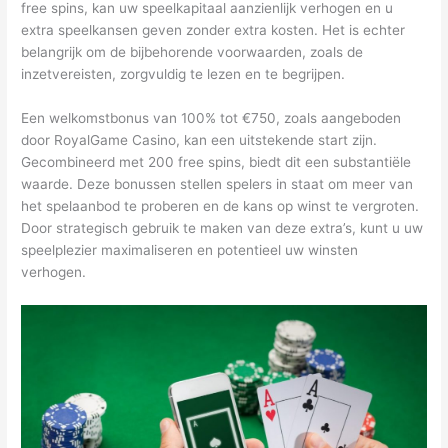
free spins, kan uw speelkapitaal aanzienlijk verhogen en u
extra speelkansen geven zonder extra kosten. Het is echter
belangrijk om de bijbehorende voorwaarden, zoals de
inzetvereisten, zorgvuldig te lezen en te begrijpen.
Een welkomstbonus van 100% tot €750, zoals aangeboden
door RoyalGame Casino, kan een uitstekende start zijn.
Gecombineerd met 200 free spins, biedt dit een substantiële
waarde. Deze bonussen stellen spelers in staat om meer van
het spelaanbod te proberen en de kans op winst te vergroten.
Door strategisch gebruik te maken van deze extra’s, kunt u uw
speelplezier maximaliseren en potentieel uw winsten
verhogen.