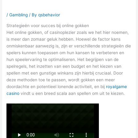
casinoplezier
/
Gambling
/ By
qsbehavior
Strategieën voor succes bij online gokken
Het online gokken, of casinoplezier zoals we het hier noemen,
is meer dan zomaar geluk hebben. Hoewel de factor kans
onmiskenbaar aanwezig is, zijn er verschillende strategieën die
spelers kunnen toepassen om hun kansen te verbeteren en
hun speelervaring te optimaliseren. Het begrijpen van de
spelregels, het inzetten van een budget en het kiezen van
spellen met een gunstige winkans zijn hierbij cruciaal. Door
deze methoden toe te passen, wordt gokken een meer
doordachte en potentieel lonende activiteit, en bij
royalgame
casino
vindt u een breed scala aan spellen om uit te kiezen.