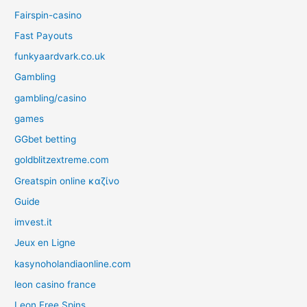
Fairspin-casino
Fast Payouts
funkyaardvark.co.uk
Gambling
gambling/casino
games
GGbet betting
goldblitzextreme.com
Greatspin online καζίνο
Guide
imvest.it
Jeux en Ligne
kasynoholandiaonline.com
leon casino france
Leon Free Spins