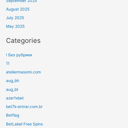
September 2025
August 2025
July 2025
May 2025
Categories
! Без рубрики
11
ateliermasomi.com
aug_bh
aug_bt
azer1xbet
bet7k-entrar.com.br
Betflag
BetLabel Free Spins