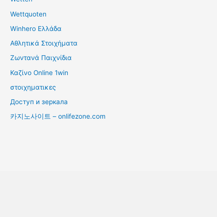
Wettquoten
Winhero Ελλάδα
Αθλητικά Στοιχήματα
Ζωντανά Παιχνίδια
Καζίνο Online 1win
στοιχηματικες
Доступ и зеркала
카지노사이트 – onlifezone.com