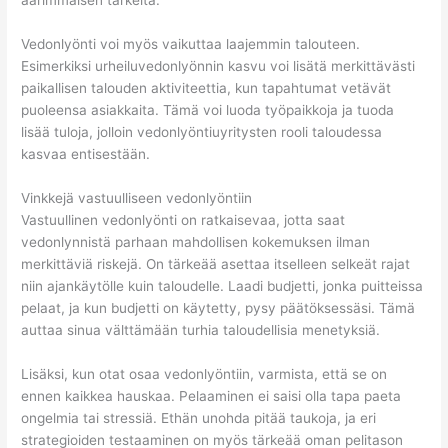
äärimmäisen tärkeitä.
Vedonlyönti voi myös vaikuttaa laajemmin talouteen.
Esimerkiksi urheiluvedonlyönnin kasvu voi lisätä merkittävästi
paikallisen talouden aktiviteettia, kun tapahtumat vetävät
puoleensa asiakkaita. Tämä voi luoda työpaikkoja ja tuoda
lisää tuloja, jolloin vedonlyöntiuyritysten rooli taloudessa
kasvaa entisestään.
Vinkkejä vastuulliseen vedonlyöntiin
Vastuullinen vedonlyönti on ratkaisevaa, jotta saat
vedonlynnistä parhaan mahdollisen kokemuksen ilman
merkittäviä riskejä. On tärkeää asettaa itselleen selkeät rajat
niin ajankäytölle kuin taloudelle. Laadi budjetti, jonka puitteissa
pelaat, ja kun budjetti on käytetty, pysy päätöksessäsi. Tämä
auttaa sinua välttämään turhia taloudellisia menetyksiä.
Lisäksi, kun otat osaa vedonlyöntiin, varmista, että se on
ennen kaikkea hauskaa. Pelaaminen ei saisi olla tapa paeta
ongelmia tai stressiä. Ethän unohda pitää taukoja, ja eri
strategioiden testaaminen on myös tärkeää oman pelitason