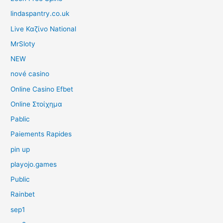
lindaspantry.co.uk
Live Καζίνο National
MrSloty
NEW
nové casino
Online Casino Efbet
Online Στοίχημα
Pablic
Paiements Rapides
pin up
playojo.games
Public
Rainbet
sep1