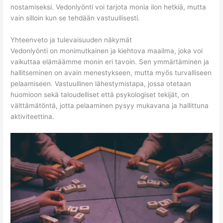
nostamiseksi. Vedonlyönti voi tarjota monia ilon hetkiä, mutta
vain silloin kun se tehdään vastuullisesti.
Yhteenveto ja tulevaisuuden näkymät
Vedonlyönti on monimutkainen ja kiehtova maailma, joka voi
vaikuttaa elämäämme monin eri tavoin. Sen ymmärtäminen ja
hallitseminen on avain menestykseen, mutta myös turvalliseen
pelaamiseen. Vastuullinen lähestymistapa, jossa otetaan
huomioon sekä taloudelliset että psykologiset tekijät, on
välttämätöntä, jotta pelaaminen pysyy mukavana ja hallittuna
aktiviteettina.