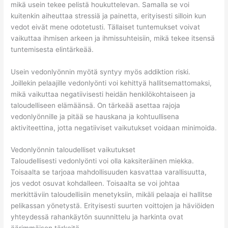
mikä usein tekee pelistä houkuttelevan. Samalla se voi
kuitenkin aiheuttaa stressiä ja painetta, erityisesti silloin kun
vedot eivät mene odotetusti. Tällaiset tuntemukset voivat
vaikuttaa ihmisen arkeen ja ihmissuhteisiin, mikä tekee itsensä
tuntemisesta elintärkeää.
Usein vedonlyönnin myötä syntyy myös addiktion riski.
Joillekin pelaajille vedonlyönti voi kehittyä hallitsemattomaksi,
mikä vaikuttaa negatiivisesti heidän henkilökohtaiseen ja
taloudelliseen elämäänsä. On tärkeää asettaa rajoja
vedonlyönnille ja pitää se hauskana ja kohtuullisena
aktiviteettina, jotta negatiiviset vaikutukset voidaan minimoida.
Vedonlyönnin taloudelliset vaikutukset
Taloudellisesti vedonlyönti voi olla kaksiteräinen miekka.
Toisaalta se tarjoaa mahdollisuuden kasvattaa varallisuutta,
jos vedot osuvat kohdalleen. Toisaalta se voi johtaa
merkittäviin taloudellisiin menetyksiin, mikäli pelaaja ei hallitse
pelikassan yönetystä. Erityisesti suurten voittojen ja häviöiden
yhteydessä rahankäytön suunnittelu ja harkinta ovat