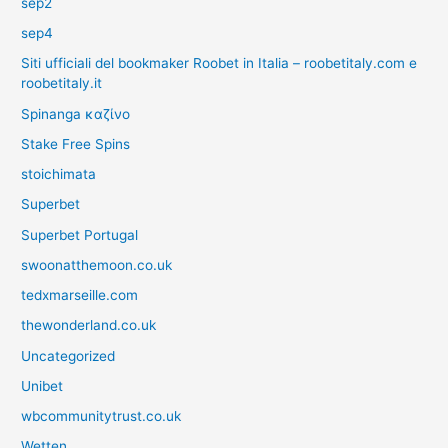
sep2
sep4
Siti ufficiali del bookmaker Roobet in Italia – roobetitaly.com e
roobetitaly.it
Spinanga καζίνο
Stake Free Spins
stoichimata
Superbet
Superbet Portugal
swoonatthemoon.co.uk
tedxmarseille.com
thewonderland.co.uk
Uncategorized
Unibet
wbcommunitytrust.co.uk
Wetten