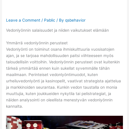
elämään
Leave a Comment
/
Pablic
/ By
qsbehavior
Vedonlyönnin salaisuudet ja niiden vaikutukset elämään
Ymmärrä vedonlyönnin perusteet
Vedonlyönti on toiminut osana ihmiskulttuuria vuosisatojen
ajan, ja se tarjoaa mahdollisuuden paitsi viihteeseen myös
taloudellisiin voittoihin. Vedonlyönnin perusteet ovat kuitenkin
tärkeä ymmärtää ennen kuin sukellat syvemmälle tähän
maailmaan. Perinteiset vedonlyöntimuodot, kuten
urheiluvedonlyönti ja kasinopelit, vaativat strategista ajattelua
ja markkinoiden seurantaa. Kunkin vedon taustalla on monia
muuttujia, kuten joukkueiden nykytila tai pelistrategiat, ja
näiden analysointi on oleellista menestyvän vedonlyönnin
kannalta.