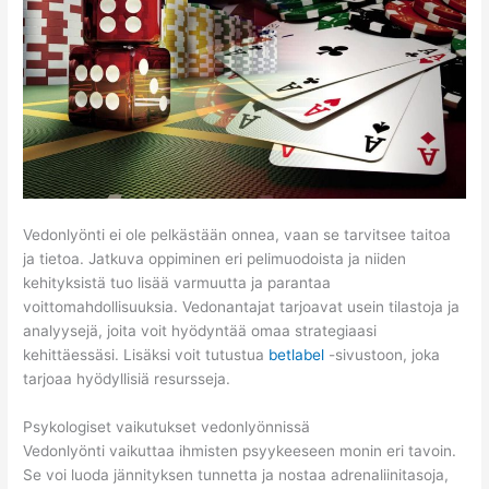
Vedonlyönti ei ole pelkästään onnea, vaan se tarvitsee taitoa
ja tietoa. Jatkuva oppiminen eri pelimuodoista ja niiden
kehityksistä tuo lisää varmuutta ja parantaa
voittomahdollisuuksia. Vedonantajat tarjoavat usein tilastoja ja
analyysejä, joita voit hyödyntää omaa strategiaasi
kehittäessäsi. Lisäksi voit tutustua
betlabel
-sivustoon, joka
tarjoaa hyödyllisiä resursseja.
Psykologiset vaikutukset vedonlyönnissä
Vedonlyönti vaikuttaa ihmisten psyykeeseen monin eri tavoin.
Se voi luoda jännityksen tunnetta ja nostaa adrenaliinitasoja,