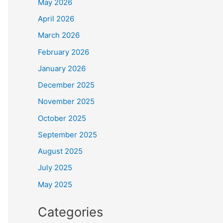
May 2026
April 2026
March 2026
February 2026
January 2026
December 2025
November 2025
October 2025
September 2025
August 2025
July 2025
May 2025
Categories