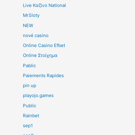
Live Καζίνο National
MrSloty
NEW
nové casino
Online Casino Efbet
Online Στοίχημα
Pablic
Paiements Rapides
pin up
playojo.games
Public
Rainbet
sep1