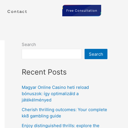
Free Consultation
Contact
Search
Search
Recent Posts
Magyar Online Casino heti reload
bónuszok: így optimalizáld a
játékélményed
Cherish thrilling outcomes: Your complete
kk8 gambling guide
Enjoy distinguished thrills: explore the