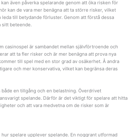
, kan även påverka spelarande genom att öka risken för
ör kan de vara mer benägna att ta större risker, vilket
n leda till betydande förluster. Genom att förstå dessa
 sitt beteende.
om casinospel är sambandet mellan självförtroende och
rar att ta fler risker och är mer benägna att prova nya
 kommer till spel med en stor grad av osäkerhet. Å andra
ktigare och mer konservativa, vilket kan begränsa deras
a både en tillgång och en belastning. Överdrivet
ansvarigt spelande. Därför är det viktigt för spelare att hitta
rdigheter och att vara medvetna om de risker som är
l i hur spelare upplever spelande. En noggrant utformad