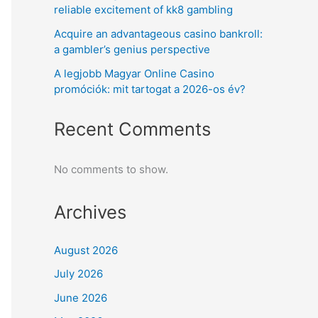
reliable excitement of kk8 gambling
Acquire an advantageous casino bankroll:
a gambler’s genius perspective
A legjobb Magyar Online Casino
promóciók: mit tartogat a 2026-os év?
Recent Comments
No comments to show.
Archives
August 2026
July 2026
June 2026