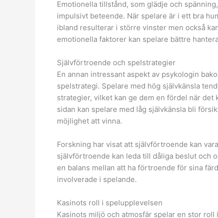
Emotionella tillstånd, som glädje och spänning
impulsivt beteende. När spelare är i ett bra hum
ibland resulterar i större vinster men också ka
emotionella faktorer kan spelare bättre hantera
Självförtroende och spelstrategier
En annan intressant aspekt av psykologin bak
spelstrategi. Spelare med hög självkänsla tende
strategier, vilket kan ge dem en fördel när det
sidan kan spelare med låg självkänsla bli försi
möjlighet att vinna.
Forskning har visat att självförtroende kan var
självförtroende kan leda till dåliga beslut och o
en balans mellan att ha förtroende för sina fä
involverade i spelande.
Kasinots roll i spelupplevelsen
Kasinots miljö och atmosfär spelar en stor rol