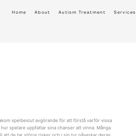
Home
About
Autism Treatment
Services
 psykologin
na på casinon
akom spelbeslut avgörande för att förstå varför vissa
r hur spelare uppfattar sina chanser att vinna. Många
l att de tar större risker och i sin tur påverkar deras