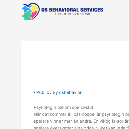
Skip
to
content
Utforskning av
bakom att vin
/
Public
/ By
qsbehavior
Psykologin bakom spelbeslut
När det kommer till casinospel är psykologin b
spelare vinner mer än andra. En viktig faktor ä
spelare överskattar sina odds, vilket kan leda til