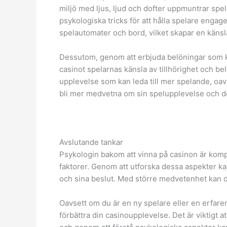
miljö med ljus, ljud och dofter uppmuntrar spe
psykologiska tricks för att hålla spelare engag
spelautomater och bord, vilket skapar en känsla
Dessutom, genom att erbjuda belöningar som k
casinot spelarnas känsla av tillhörighet och belö
upplevelse som kan leda till mer spelande, oavs
bli mer medvetna om sin spelupplevelse och d
Avslutande tankar
Psykologin bakom att vinna på casinon är kom
faktorer. Genom att utforska dessa aspekter ka
och sina beslut. Med större medvetenhet kan de 
Oavsett om du är en ny spelare eller en erfare
förbättra din casinoupplevelse. Det är viktigt a