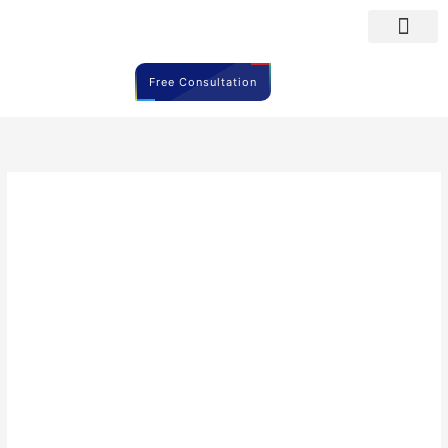
Skip
to
content
Autism Trea
Free Consultation
Управление
банкроллом
ключевые
стратегии для