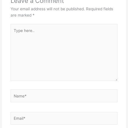
Leave a Comment
Your email address will not be published.
Required fields
are marked
*
Type
here..
Name*
Email*