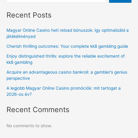
Recent Posts
Magyar Online Casino heti reload bónuszok: így optimalizáld a
játékélményed
Cherish thrilling outcomes: Your complete kk8 gambling guide
Enjoy distinguished thrills: explore the reliable excitement of
kk8 gambling
Acquire an advantageous casino bankroll: a gambler’s genius
perspective
A legjobb Magyar Online Casino promóciók: mit tartogat a
2026-os év?
Recent Comments
No comments to show.