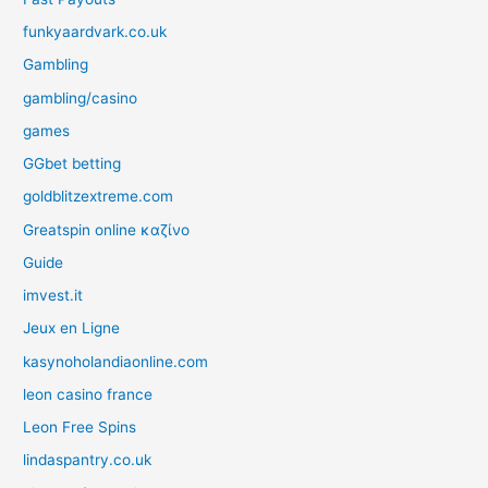
funkyaardvark.co.uk
Gambling
gambling/casino
games
GGbet betting
goldblitzextreme.com
Greatspin online καζίνο
Guide
imvest.it
Jeux en Ligne
kasynoholandiaonline.com
leon casino france
Leon Free Spins
lindaspantry.co.uk