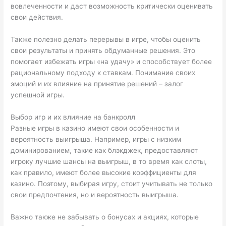
вовлеченности и даст возможность критически оценивать
свои действия.
Также полезно делать перерывы в игре, чтобы оценить
свои результаты и принять обдуманные решения. Это
помогает избежать игры «на удачу» и способствует более
рациональному подходу к ставкам. Понимание своих
эмоций и их влияние на принятие решений – залог
успешной игры.
Выбор игр и их влияние на банкролл
Разные игры в казино имеют свои особенности и
вероятность выигрыша. Например, игры с низким
доминированием, такие как блэкджек, предоставляют
игроку лучшие шансы на выигрыш, в то время как слоты,
как правило, имеют более высокие коэффициенты для
казино. Поэтому, выбирая игру, стоит учитывать не только
свои предпочтения, но и вероятность выигрыша.
Важно также не забывать о бонусах и акциях, которые