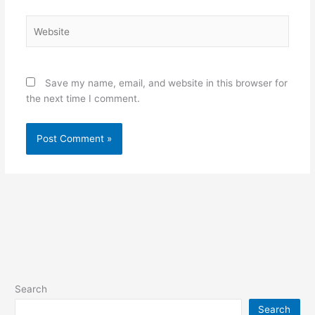
Website
Save my name, email, and website in this browser for
the next time I comment.
Search
Search